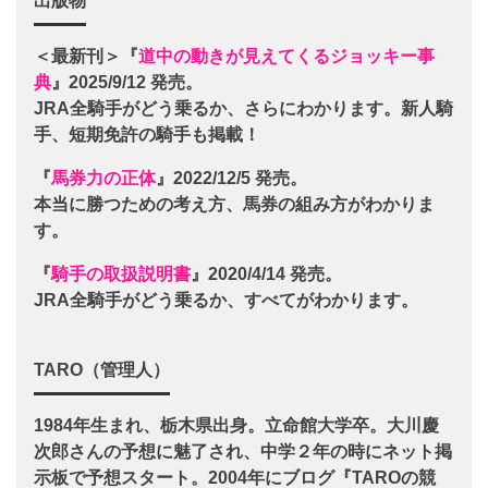
出版物
＜最新刊＞『
道中の動きが見えてくるジョッキー事
典
』2025/9/12 発売。
JRA全騎手がどう乗るか、さらにわかります。新人騎
手、短期免許の騎手も掲載！
『
馬券力の正体
』2022/12/5 発売。
本当に勝つための考え方、馬券の組み方がわかりま
す。
『
騎手の取扱説明書
』2020/4/14 発売。
JRA全騎手がどう乗るか、すべてがわかります。
TARO（管理人）
1984年生まれ、栃木県出身。立命館大学卒。大川慶
次郎さんの予想に魅了され、中学２年の時にネット掲
示板で予想スタート。2004年にブログ『TAROの競