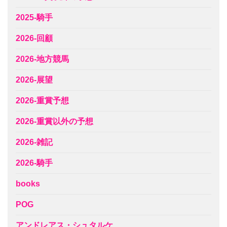
2025-騎手
2026-回顧
2026-地方競馬
2026-展望
2026-重賞予想
2026-重賞以外の予想
2026-雑記
2026-騎手
books
POG
アンドレアス・シュタルケ