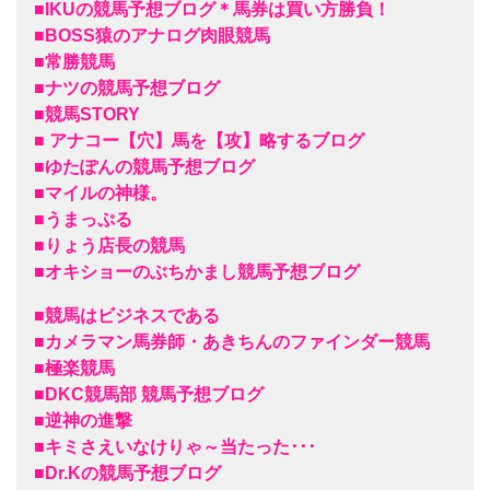
■IKUの競馬予想ブログ＊馬券は買い方勝負！
■BOSS猿のアナログ肉眼競馬
■常勝競馬
■ナツの競馬予想ブログ
■競馬STORY
■ アナコー【穴】馬を【攻】略するブログ
■ゆたぽんの競馬予想ブログ
■マイルの神様。
■うまっぷる
■りょう店長の競馬
■オキショーのぶちかまし競馬予想ブログ
■競馬はビジネスである
■カメラマン馬券師・あきちんのファインダー競馬
■極楽競馬
■DKC競馬部 競馬予想ブログ
■逆神の進撃
■キミさえいなけりゃ～当たった･･･
■Dr.Kの競馬予想ブログ