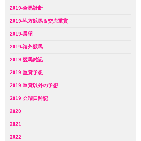
2019-全馬診断
2019-地方競馬＆交流重賞
2019-展望
2019-海外競馬
2019-競馬雑記
2019-重賞予想
2019-重賞以外の予想
2019-金曜日雑記
2020
2021
2022