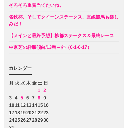
そろそろ重賞当てたいね。
名鉄杯、そしてクイーンステークス、直線競馬も楽し
みだ！
【メインと最終予想】柳都ステークス＆最終レース
中京芝の枠順傾向/13番～外（0-1-0-17）
カレンダー
月
火
水
木
金
土
日
1
2
3
4
5
6
7
8
9
10
11
12
13
14
15
16
17
18
19
20
21
22
23
24
25
26
27
28
29
30
31