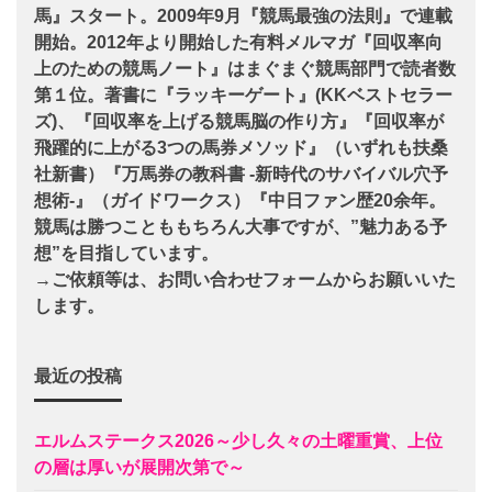
馬』スタート。2009年9月『競馬最強の法則』で連載
開始。2012年より開始した有料メルマガ『回収率向
上のための競馬ノート』はまぐまぐ競馬部門で読者数
第１位。著書に『ラッキーゲート』(KKベストセラー
ズ)、『回収率を上げる競馬脳の作り方』『回収率が
飛躍的に上がる3つの馬券メソッド』（いずれも扶桑
社新書）『万馬券の教科書 -新時代のサバイバル穴予
想術-』（ガイドワークス）『中日ファン歴20余年。
競馬は勝つことももちろん大事ですが、”魅力ある予
想”を目指しています。
→ご依頼等は、お問い合わせフォームからお願いいた
します。
最近の投稿
エルムステークス2026～少し久々の土曜重賞、上位
の層は厚いが展開次第で～