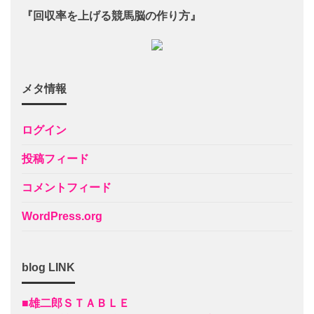
『回収率を上げる競馬脳の作り方』
メタ情報
ログイン
投稿フィード
コメントフィード
WordPress.org
blog LINK
■雄二郎ＳＴＡＢＬＥ