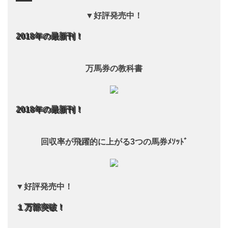
▼好評発売中！
万馬券の教科書
回収率が飛躍的に上がる3つの馬券ﾒｿｯﾄﾞ
▼好評発売中！