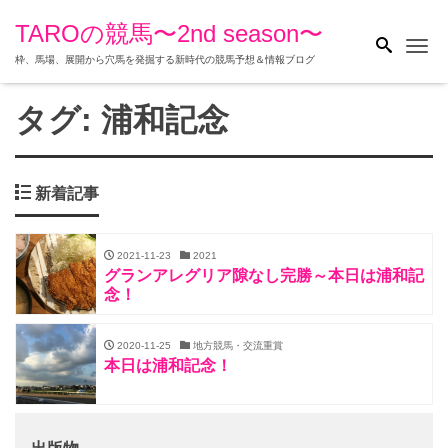
TAROの競馬〜2nd season〜
Me
枠、馬場、展開から穴馬を発掘する新時代の競馬予想＆情報ブログ
タグ:
浦和記念
新着記事
2021-11-23
2021
グランアレグリア隙なし完勝～本日は浦和記
念！
2020-11-25
地方競馬・交流重賞
本日は浦和記念！