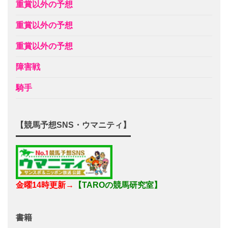
重賞以外の予想
重賞以外の予想
重賞以外の予想
障害戦
騎手
【競馬予想SNS・ウマニティ】
金曜14時更新→
【TAROの競馬研究室】
書籍