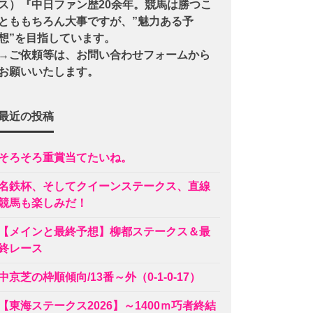
ス）『中日ファン歴20余年。競馬は勝つこ
とももちろん大事ですが、”魅力ある予
想”を目指しています。
→ご依頼等は、お問い合わせフォームから
お願いいたします。
最近の投稿
そろそろ重賞当てたいね。
名鉄杯、そしてクイーンステークス、直線
競馬も楽しみだ！
【メインと最終予想】柳都ステークス＆最
終レース
中京芝の枠順傾向/13番～外（0-1-0-17）
【東海ステークス2026】～1400ｍ巧者終結