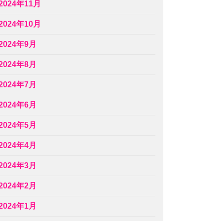
2024年11月
2024年10月
2024年9月
2024年8月
2024年7月
2024年6月
2024年5月
2024年4月
2024年3月
2024年2月
2024年1月