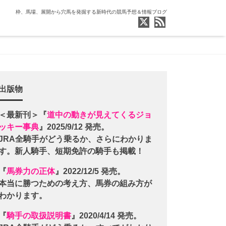
枠、馬場、展開から穴馬を発掘する新時代の競馬予想＆情報ブログ
出版物
＜最新刊＞『
道中の動きが見えてくるジョ
ッキー事典
』2025/9/12 発売。
JRA全騎手がどう乗るか、さらにわかりま
す。新人騎手、短期免許の騎手も掲載！
『
馬券力の正体
』2022/12/5 発売。
本当に勝つための考え方、馬券の組み方が
わかります。
『
騎手の取扱説明書
』2020/4/14 発売。