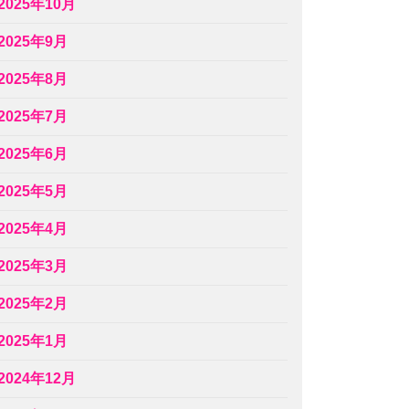
2025年10月
2025年9月
2025年8月
2025年7月
2025年6月
2025年5月
2025年4月
2025年3月
2025年2月
2025年1月
2024年12月