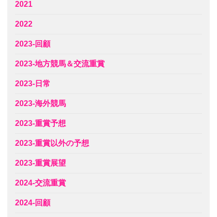
2021
2022
2023-回顧
2023-地方競馬＆交流重賞
2023-日常
2023-海外競馬
2023-重賞予想
2023-重賞以外の予想
2023-重賞展望
2024-交流重賞
2024-回顧