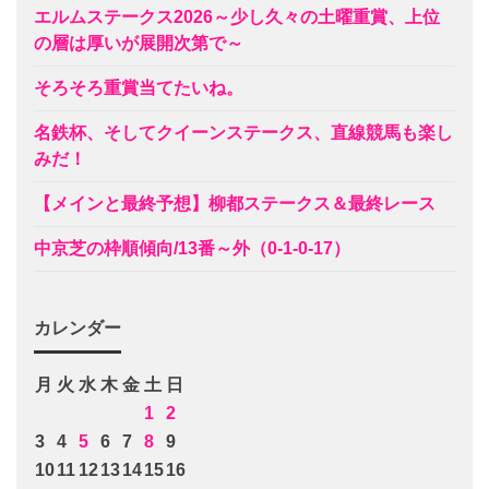
エルムステークス2026～少し久々の土曜重賞、上位
の層は厚いが展開次第で～
そろそろ重賞当てたいね。
名鉄杯、そしてクイーンステークス、直線競馬も楽し
みだ！
【メインと最終予想】柳都ステークス＆最終レース
中京芝の枠順傾向/13番～外（0-1-0-17）
カレンダー
月
火
水
木
金
土
日
1
2
3
4
5
6
7
8
9
10
11
12
13
14
15
16