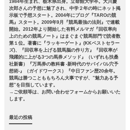
1984年生まれ、栃木県出身。立命館大学卒。大川慶
次郎さんの予想に魅了され、中学２年の時にネット掲
示板で予想スタート。2004年にブログ『TAROの競
馬』スタート。2009年9月『競馬最強の法則』で連載
開始。2012年より開始した有料メルマガ『回収率向
上のための競馬ノート』はまぐまぐ競馬部門で読者数
第１位。著書に『ラッキーゲート』(KKベストセラー
ズ)、『回収率を上げる競馬脳の作り方』『回収率が
飛躍的に上がる3つの馬券メソッド』（いずれも扶桑
社新書）『万馬券の教科書 -新時代のサバイバル穴予
想術-』（ガイドワークス）『中日ファン歴20余年。
競馬は勝つことももちろん大事ですが、”魅力ある予
想”を目指しています。
→ご依頼等は、お問い合わせフォームからお願いいた
します。
最近の投稿