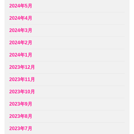
2024年5月
2024年4月
2024年3月
2024年2月
2024年1月
2023年12月
2023年11月
2023年10月
2023年9月
2023年8月
2023年7月