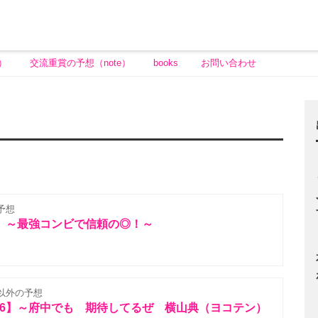
）
交流重賞の予想（note）
books
お問い合わせ
賞予想
6】～最強コンビで信頼の◎！～
賞以外の予想
26】～府中でも 期待してるぜ 横山典（ヨコテン）