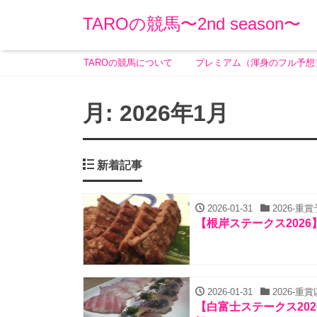
TAROの競馬〜2nd season〜
TAROの競馬について
プレミアム（渾身のフル予想
月:
2026年1月
新着記事
2026-01-31
2026-重
【根岸ステークス202
2026-01-31
2026-重
【白富士ステークス20