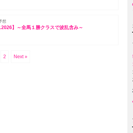
賞予想
2026】～全馬１勝クラスで波乱含み～
2
Next »