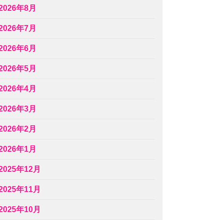
2026年8月
2026年7月
2026年6月
2026年5月
2026年4月
2026年3月
2026年2月
2026年1月
2025年12月
2025年11月
2025年10月