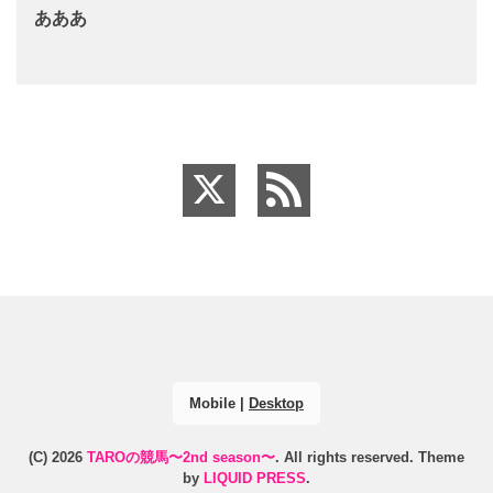
あああ
Mobile
|
Desktop
(C) 2026
TAROの競馬〜2nd season〜
. All rights reserved.
Theme
by
LIQUID PRESS
.