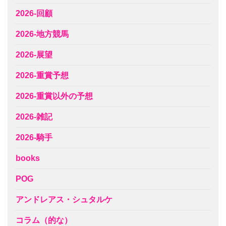
2026-回顧
2026-地方競馬
2026-展望
2026-重賞予想
2026-重賞以外の予想
2026-雑記
2026-騎手
books
POG
アンドレアス・シュタルケ
コラム（的な）