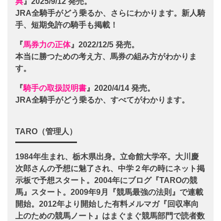
典
』2025/9/12 発売。
JRA全騎手がどう乗るか、さらにわかります。新人騎
手、短期免許の騎手も掲載！
『
馬券力の正体
』2022/12/5 発売。
本当に勝つための考え方、馬券の組み方がわかりま
す。
『
騎手の取扱説明書
』2020/4/14 発売。
JRA全騎手がどう乗るか、すべてがわかります。
TARO（管理人）
1984年生まれ、栃木県出身。立命館大学卒。大川慶
次郎さんの予想に魅了され、中学２年の時にネット掲
示板で予想スタート。2004年にブログ『TAROの競
馬』スタート。2009年9月『競馬最強の法則』で連載
開始。2012年より開始した有料メルマガ『回収率向
上のための競馬ノート』はまぐまぐ競馬部門で読者数