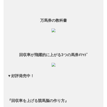
万馬券の教科書
回収率が飛躍的に上がる3つの馬券ﾒｿｯﾄﾞ
▼好評発売中！
『回収率を上げる競馬脳の作り方』