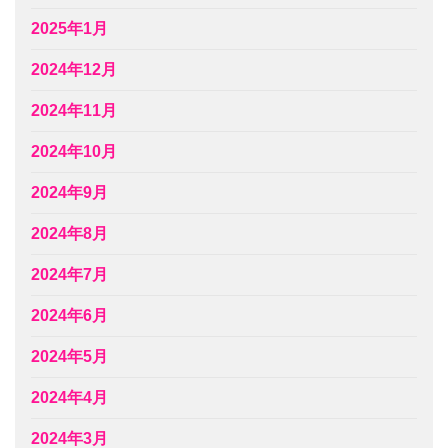
2025年1月
2024年12月
2024年11月
2024年10月
2024年9月
2024年8月
2024年7月
2024年6月
2024年5月
2024年4月
2024年3月