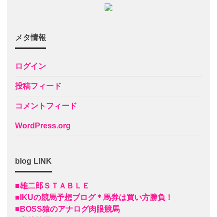
メタ情報
ログイン
投稿フィード
コメントフィード
WordPress.org
blog LINK
■雄二郎ＳＴＡＢＬＥ
■IKUの競馬予想ブログ＊馬券は買い方勝負！
■BOSS猿のアナログ肉眼競馬