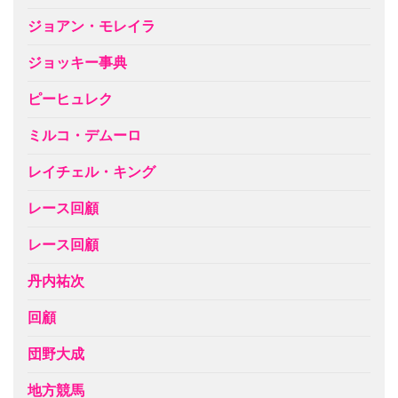
ジョアン・モレイラ
ジョッキー事典
ピーヒュレク
ミルコ・デムーロ
レイチェル・キング
レース回顧
レース回顧
丹内祐次
回顧
団野大成
地方競馬