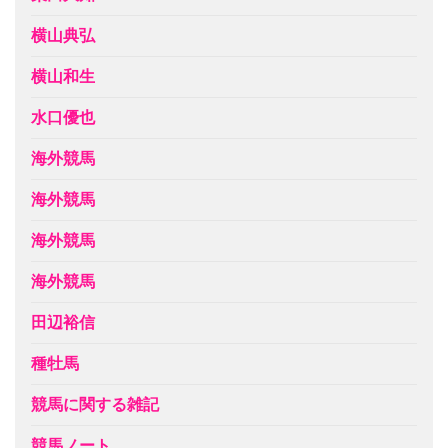
横山典弘
横山和生
水口優也
海外競馬
海外競馬
海外競馬
海外競馬
田辺裕信
種牡馬
競馬に関する雑記
競馬ノート