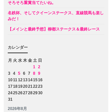
そろそろ重賞当てたいね。
名鉄杯、そしてクイーンステークス、直線競馬も楽し
みだ！
【メインと最終予想】柳都ステークス＆最終レース
カレンダー
月
火
水
木
金
土
日
1
2
3
4
5
6
7
8
9
10
11
12
13
14
15
16
17
18
19
20
21
22
23
24
25
26
27
28
29
30
31
2026年8月