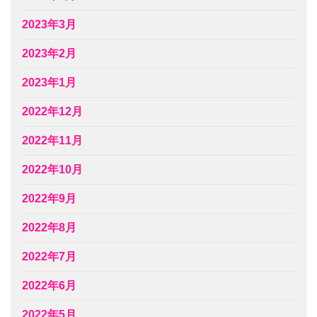
2023年3月
2023年2月
2023年1月
2022年12月
2022年11月
2022年10月
2022年9月
2022年8月
2022年7月
2022年6月
2022年5月