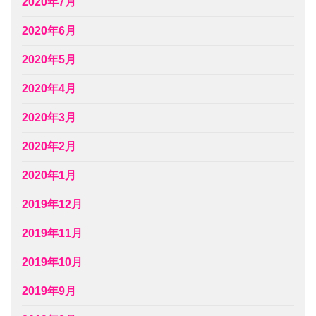
2020年7月
2020年6月
2020年5月
2020年4月
2020年3月
2020年2月
2020年1月
2019年12月
2019年11月
2019年10月
2019年9月