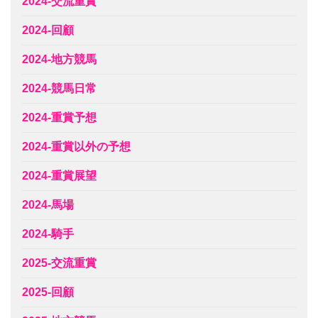
2024-交流重賞
2024-回顧
2024-地方競馬
2024-競馬日常
2024-重賞予想
2024-重賞以外の予想
2024-重賞展望
2024-馬場
2024-騎手
2025-交流重賞
2025-回顧