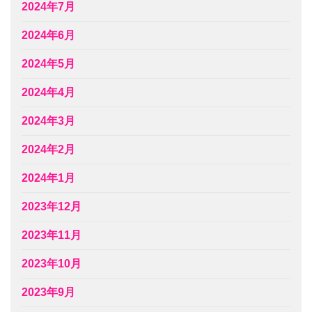
2024年7月
2024年6月
2024年5月
2024年4月
2024年3月
2024年2月
2024年1月
2023年12月
2023年11月
2023年10月
2023年9月