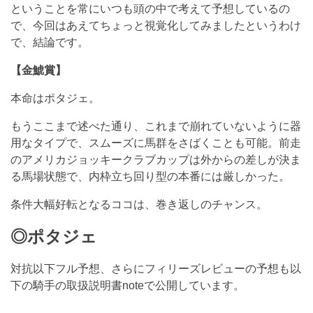
ということを常にいつも頭の中で考えて予想しているの
で、今回はあえてちょっと視覚化してみましたというわけ
で、結論です。
【金鯱賞】
本命はポタジェ。
もうここまで述べた通り、これまで崩れていないように器
用なタイプで、スムーズに馬群をさばくことも可能。前走
のアメリカジョッキークラブカップは外からの差しが決ま
る馬場状態で、内枠立ち回り型の本番には厳しかった。
条件大幅好転となるココは、巻き返しのチャンス。
◎ポタジェ
対抗以下フル予想、さらにフィリーズレビューの予想も以
下の騎手の取扱説明書noteで公開しています。