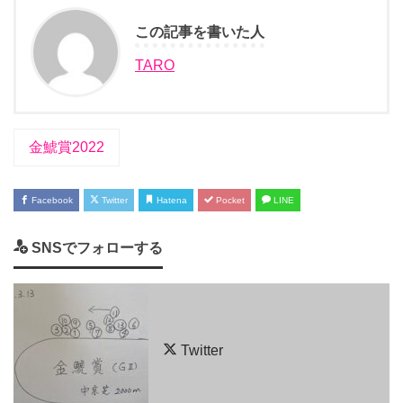
この記事を書いた人
TARO
金鯱賞2022
Facebook
Twitter
Hatena
Pocket
LINE
SNSでフォローする
Twitter