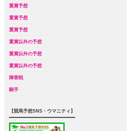
重賞予想
重賞予想
重賞予想
重賞以外の予想
重賞以外の予想
重賞以外の予想
障害戦
騎手
【競馬予想SNS・ウマニティ】