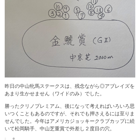
昨日の中山牝馬ステークスは、残念ながら◎アブレイズを
あまり生かせません（ワイドのみ）でした。
勝ったクリノプレミアム、後になって考えればいろいろ思
いつくこともあるのですが、それでも押さえるには至りま
せんでした。今年はアメリカジョッキークラブカップに続
いて松岡騎手、中山芝重賞で外差し２度目の穴。