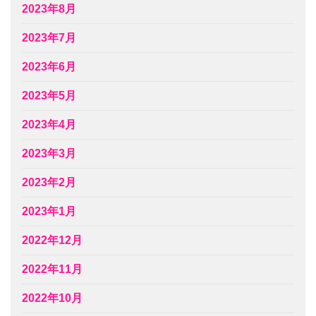
2023年8月
2023年7月
2023年6月
2023年5月
2023年4月
2023年3月
2023年2月
2023年1月
2022年12月
2022年11月
2022年10月