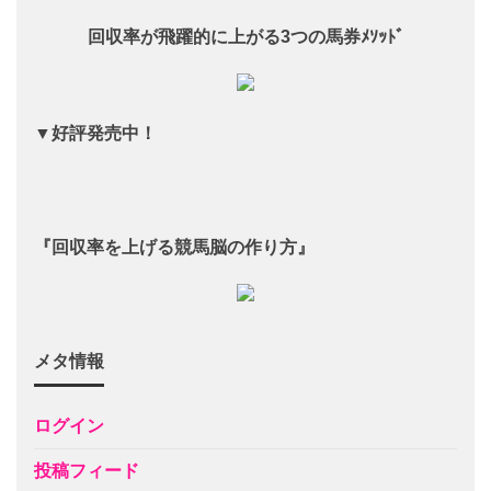
回収率が飛躍的に上がる3つの馬券ﾒｿｯﾄﾞ
▼好評発売中！
『回収率を上げる競馬脳の作り方』
メタ情報
ログイン
投稿フィード