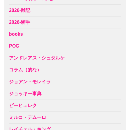
2026-雑記
2026-騎手
books
POG
アンドレアス・シュタルケ
コラム（的な）
ジョアン・モレイラ
ジョッキー事典
ピーヒュレク
ミルコ・デムーロ
レイチェル・キング