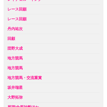
レース回顧
レース回顧
丹内祐次
回顧
団野大成
地方競馬
地方競馬
地方競馬・交流重賞
坂井瑠星
大野拓弥