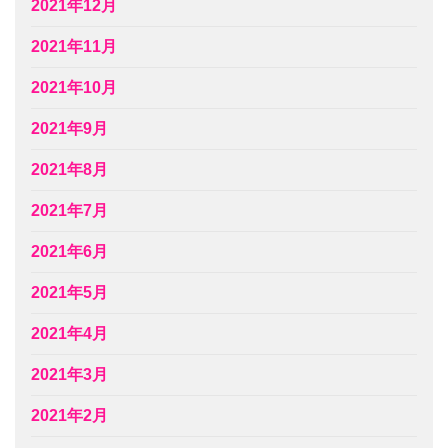
2021年12月
2021年11月
2021年10月
2021年9月
2021年8月
2021年7月
2021年6月
2021年5月
2021年4月
2021年3月
2021年2月