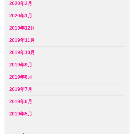
2020年2月
2020年1月
2019年12月
2019年11月
2019年10月
2019年9月
2019年8月
2019年7月
2019年6月
2019年5月