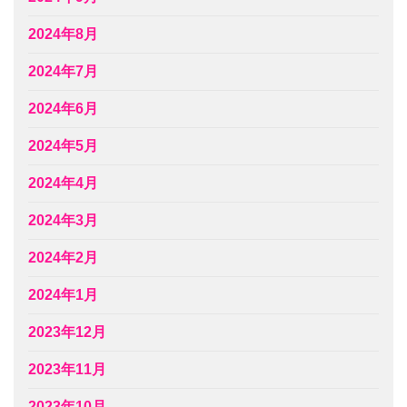
2024年8月
2024年7月
2024年6月
2024年5月
2024年4月
2024年3月
2024年2月
2024年1月
2023年12月
2023年11月
2023年10月