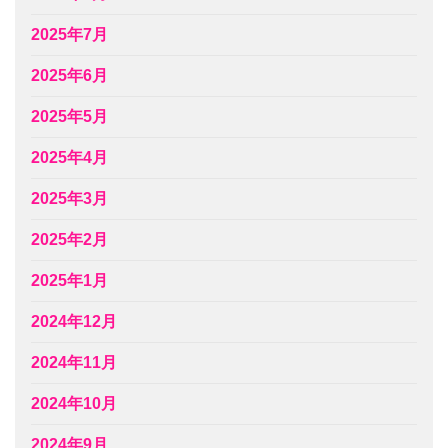
2025年7月
2025年6月
2025年5月
2025年4月
2025年3月
2025年2月
2025年1月
2024年12月
2024年11月
2024年10月
2024年9月