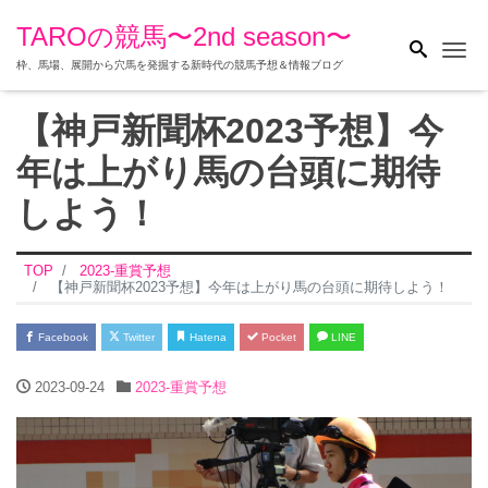
TAROの競馬〜2nd season〜
Me
枠、馬場、展開から穴馬を発掘する新時代の競馬予想＆情報ブログ
【神戸新聞杯2023予想】今
年は上がり馬の台頭に期待
しよう！
TOP
2023-重賞予想
【神戸新聞杯2023予想】今年は上がり馬の台頭に期待しよう！
Facebook
Twitter
Hatena
Pocket
LINE
2023-09-24
2023-重賞予想