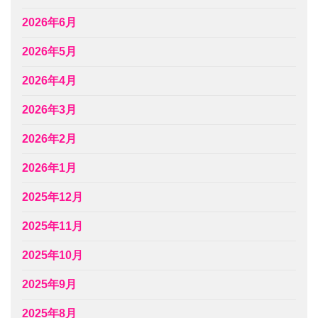
2026年6月
2026年5月
2026年4月
2026年3月
2026年2月
2026年1月
2025年12月
2025年11月
2025年10月
2025年9月
2025年8月