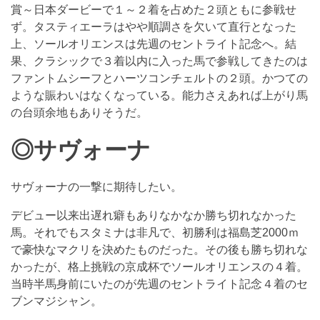
賞～日本ダービーで１～２着を占めた２頭ともに参戦せ
ず。タスティエーラはやや順調さを欠いて直行となった
上、ソールオリエンスは先週のセントライト記念へ。結
果、クラシックで３着以内に入った馬で参戦してきたのは
ファントムシーフとハーツコンチェルトの２頭。かつての
ような賑わいはなくなっている。能力さえあれば上がり馬
の台頭余地もありそうだ。
◎サヴォーナ
サヴォーナの一撃に期待したい。
デビュー以来出遅れ癖もありなかなか勝ち切れなかった
馬。それでもスタミナは非凡で、初勝利は福島芝2000ｍ
で豪快なマクリを決めたものだった。その後も勝ち切れな
かったが、格上挑戦の京成杯でソールオリエンスの４着。
当時半馬身前にいたのが先週のセントライト記念４着のセ
ブンマジシャン。