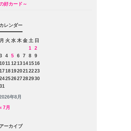
の好カード～
カレンダー
月
火
水
木
金
土
日
1
2
3
4
5
6
7
8
9
10
11
12
13
14
15
16
17
18
19
20
21
22
23
24
25
26
27
28
29
30
31
2026年8月
« 7月
アーカイブ