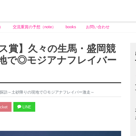
）
交流重賞の予想（note）
books
お問い合わせ
ス賞】久々の生馬・盛岡競
地で◎モジアナフレイバー
探訪～土砂降りの現地で◎モジアナフレイバー激走～
cket
LINE