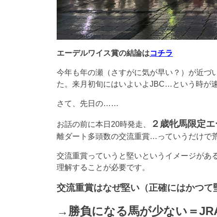
エーデルワイス賞の結論は
コチラ
今年も年の瀬（さすがに気が早い？）が近づ
た。来月初旬にはいよいよJBC…という時が
さて、先日の……
２歳牝馬限定エ
お話の前に本日20時発走、
離ダート多頭数の交流重賞…っていうだけで
交流重賞っていうと堅いというイメージがあ
理解することが必要です。
交流重賞はなぜ堅い（正確にはかつて
→勝負になる馬が少ない＝JR