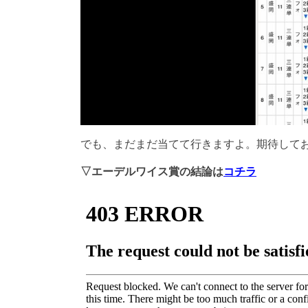
でも、まだまだ当てて行きますよ。期待して
▽エーデルワイス賞の結論は
コチラ