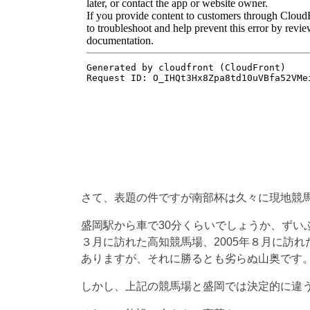
さて、表題の件ですが南部杯は久々に現地競
盛岡駅から車で30分くらいでしょうか、ずい
３月に訪れた高知競馬場、2005年８月に訪
ありますが、それに勝るとも劣らぬ山奥です
しかし、上記の競馬場と盛岡では決定的に違