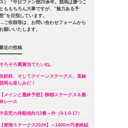
ス）『中日ファン歴20余年。競馬は勝つこ
とももちろん大事ですが、”魅力ある予
想”を目指しています。
→ご依頼等は、お問い合わせフォームから
お願いいたします。
最近の投稿
そろそろ重賞当てたいね。
名鉄杯、そしてクイーンステークス、直線
競馬も楽しみだ！
【メインと最終予想】柳都ステークス＆最
終レース
中京芝の枠順傾向/13番～外（0-1-0-17）
【東海ステークス2026】～1400ｍ巧者終結