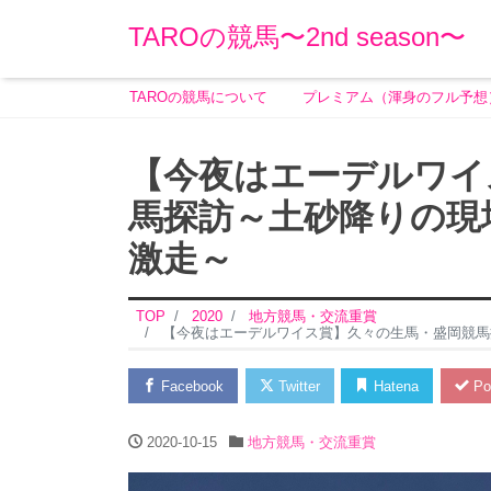
TAROの競馬〜2nd season〜
TAROの競馬について
プレミアム（渾身のフル予想
【今夜はエーデルワイ
馬探訪～土砂降りの現
激走～
TOP
2020
地方競馬・交流重賞
【今夜はエーデルワイス賞】久々の生馬・盛岡競馬
Facebook
Twitter
Hatena
Po
2020-10-15
地方競馬・交流重賞