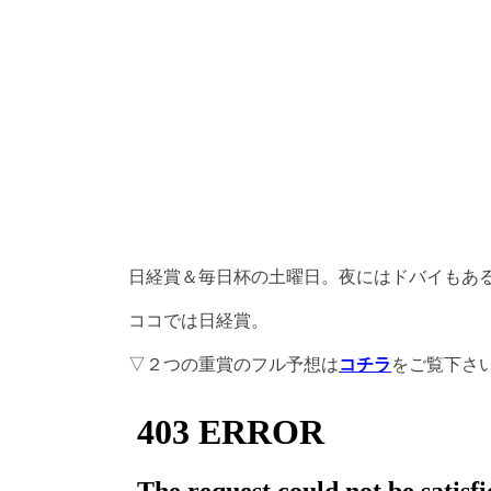
日経賞＆毎日杯の土曜日。夜にはドバイもあ
ココでは日経賞。
▽２つの重賞のフル予想は
コチラ
をご覧下さ