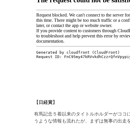
【日経賞】
有馬記念５着以来のタイトルホルダーがココ
うような情報も流れたが、まずは無事の出走