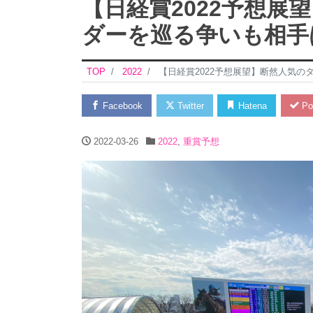
【日経賞2022予想展
ダーを巡る争いも相手
TOP
2022
【日経賞2022予想展望】断然人気
Facebook
Twitter
Hatena
Po
2022-03-26
2022
,
重賞予想