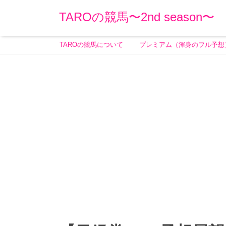
TAROの競馬〜2nd season〜
TAROの競馬について
プレミアム（渾身のフル予想