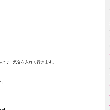
るので、気合を入れて行きます。
い。