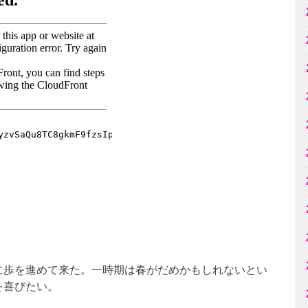
に歩を進めて来た。一時期は春がだめかもしれないとい
を喜びたい。