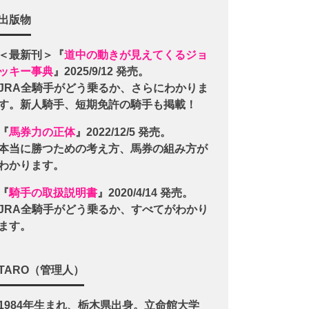
出版物
＜最新刊＞『
道中の動きが見えてくるジョ
ッキー事典
』2025/9/12 発売。
JRA全騎手がどう乗るか、さらにわかりま
す。新人騎手、短期免許の騎手も掲載！
『
馬券力の正体
』2022/12/5 発売。
本当に勝つための考え方、馬券の組み方が
わかります。
『
騎手の取扱説明書
』2020/4/14 発売。
JRA全騎手がどう乗るか、すべてがわかり
ます。
TARO（管理人）
1984年生まれ、栃木県出身。立命館大学