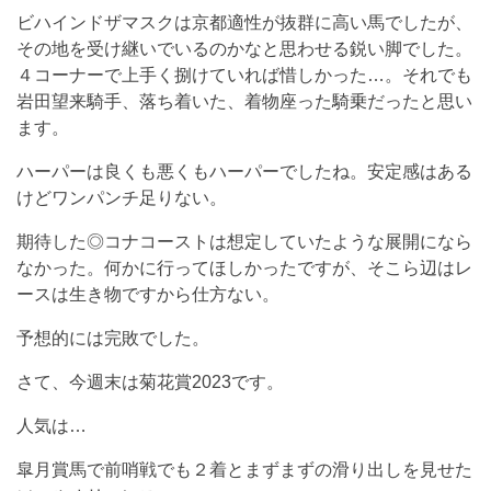
ビハインドザマスクは京都適性が抜群に高い馬でしたが、
その地を受け継いでいるのかなと思わせる鋭い脚でした。
４コーナーで上手く捌けていれば惜しかった…。それでも
岩田望来騎手、落ち着いた、着物座った騎乗だったと思い
ます。
ハーパーは良くも悪くもハーパーでしたね。安定感はある
けどワンパンチ足りない。
期待した◎コナコーストは想定していたような展開になら
なかった。何かに行ってほしかったですが、そこら辺はレ
ースは生き物ですから仕方ない。
予想的には完敗でした。
さて、今週末は菊花賞2023です。
人気は…
皐月賞馬で前哨戦でも２着とまずまずの滑り出しを見せた