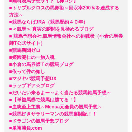
■無料競馬予想サイト【神ログ】
■トリプルクロスの馬券術～回収率200％を達成する
方法～
■競馬ならばJRA（競馬歴約４０年）
■＜競馬＞ 真実の瞬間を見極めるブログ
■ 競馬予想会社,競馬情報会社への挑戦状（小倉の馬券
師T公式サイト）
■競馬新聞ゼロ
■姫園淀仁の一触入魂
■小倉の馬券師Ｔの競馬ブログ
■依って件の如し
■マジヤバ競馬予想DX
■ラップギア☆ブログ
■だいたい来るよー～よく当たる競馬軸馬予想～
■【単複馬券で競馬は勝てる！】
■血統至上主義～Mensa元会員の競馬予想～
■競馬好きサラリーマンの競馬奮闘記！！
■ドラゴンの競馬予想ブログ
■単複勝負.com