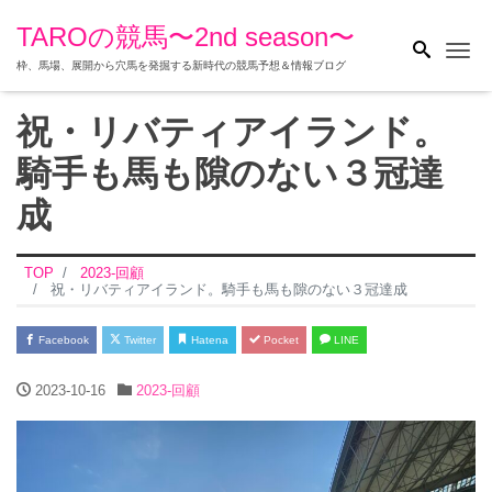
TAROの競馬〜2nd season〜
Me
枠、馬場、展開から穴馬を発掘する新時代の競馬予想＆情報ブログ
祝・リバティアイランド。
騎手も馬も隙のない３冠達
成
TOP
2023-回顧
祝・リバティアイランド。騎手も馬も隙のない３冠達成
Facebook
Twitter
Hatena
Pocket
LINE
2023-10-16
2023-回顧