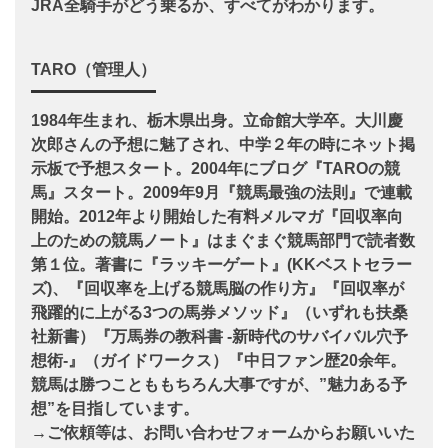
JRA全騎手がどう乗るか、すべてがわかります。
TARO（管理人）
1984年生まれ、栃木県出身。立命館大学卒。大川慶
次郎さんの予想に魅了され、中学２年の時にネット掲
示板で予想スタート。2004年にブログ『TAROの競
馬』スタート。2009年9月『競馬最強の法則』で連載
開始。2012年より開始した有料メルマガ『回収率向
上のための競馬ノート』はまぐまぐ競馬部門で読者数
第１位。著書に『ラッキーゲート』(KKベストセラー
ズ)、『回収率を上げる競馬脳の作り方』『回収率が
飛躍的に上がる3つの馬券メソッド』（いずれも扶桑
社新書）『万馬券の教科書 -新時代のサバイバル穴予
想術-』（ガイドワークス）『中日ファン歴20余年。
競馬は勝つことももちろん大事ですが、”魅力ある予
想”を目指しています。
→ご依頼等は、お問い合わせフォームからお願いいた