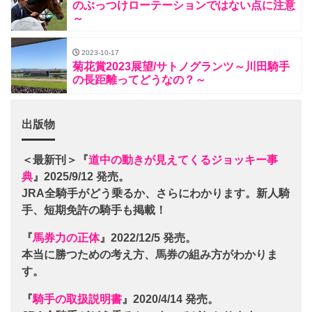
のぶっつけローテーションではない点に注意
～
2023-10-17
菊花賞2023展望/サトノグランツ～川田騎手
の長距離ってどうなの？～
出版物
＜最新刊＞『
道中の動きが見えてくるジョッキー事
典
』2025/9/12 発売。
JRA全騎手がどう乗るか、さらにわかります。新人騎
手、短期免許の騎手も掲載！
『
馬券力の正体
』2022/12/5 発売。
本当に勝つための考え方、馬券の組み方がわかりま
す。
『
騎手の取扱説明書
』2020/4/14 発売。