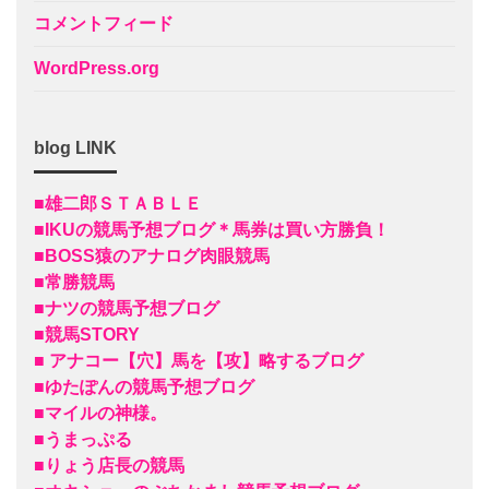
コメントフィード
WordPress.org
blog LINK
■雄二郎ＳＴＡＢＬＥ
■IKUの競馬予想ブログ＊馬券は買い方勝負！
■BOSS猿のアナログ肉眼競馬
■常勝競馬
■ナツの競馬予想ブログ
■競馬STORY
■ アナコー【穴】馬を【攻】略するブログ
■ゆたぽんの競馬予想ブログ
■マイルの神様。
■うまっぷる
■りょう店長の競馬