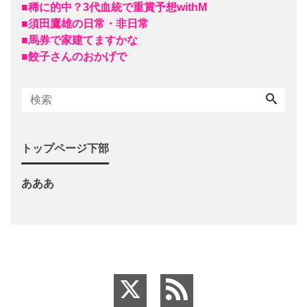
■稀に的中？3代血統で重賞予想withM
■須田鷹雄の日常・非日常
■馬券で家建てますかな
■餃子さんのおかげで
トップページ下部
あああ