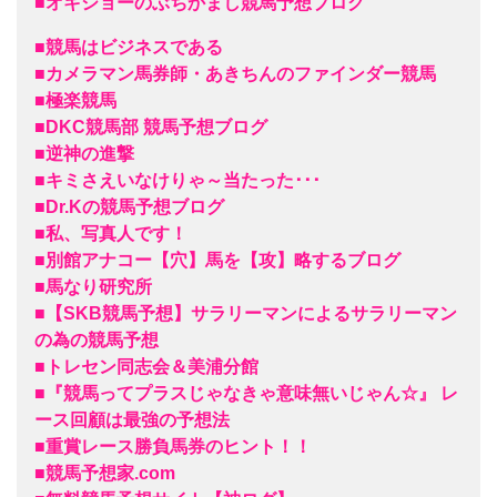
■オキショーのぶちかまし競馬予想ブログ
■競馬はビジネスである
■カメラマン馬券師・あきちんのファインダー競馬
■極楽競馬
■DKC競馬部 競馬予想ブログ
■逆神の進撃
■キミさえいなけりゃ～当たった･･･
■Dr.Kの競馬予想ブログ
■私、写真人です！
■別館アナコー【穴】馬を【攻】略するブログ
■馬なり研究所
■【SKB競馬予想】サラリーマンによるサラリーマン
の為の競馬予想
■トレセン同志会＆美浦分館
■『競馬ってプラスじゃなきゃ意味無いじゃん☆』 レ
ース回顧は最強の予想法
■重賞レース勝負馬券のヒント！！
■競馬予想家.com