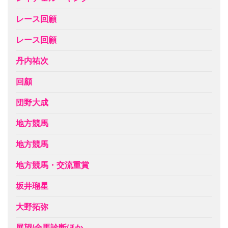
レース回顧
レース回顧
丹内祐次
回顧
団野大成
地方競馬
地方競馬
地方競馬・交流重賞
坂井瑠星
大野拓弥
展望/全馬診断ほか