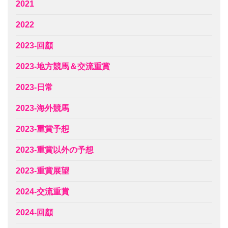
2021
2022
2023-回顧
2023-地方競馬＆交流重賞
2023-日常
2023-海外競馬
2023-重賞予想
2023-重賞以外の予想
2023-重賞展望
2024-交流重賞
2024-回顧