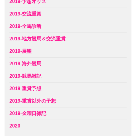
2019-予想オッズ
2019-交流重賞
2019-全馬診断
2019-地方競馬＆交流重賞
2019-展望
2019-海外競馬
2019-競馬雑記
2019-重賞予想
2019-重賞以外の予想
2019-金曜日雑記
2020