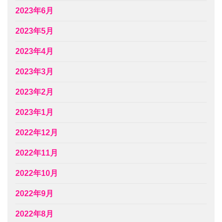
2023年6月
2023年5月
2023年4月
2023年3月
2023年2月
2023年1月
2022年12月
2022年11月
2022年10月
2022年9月
2022年8月