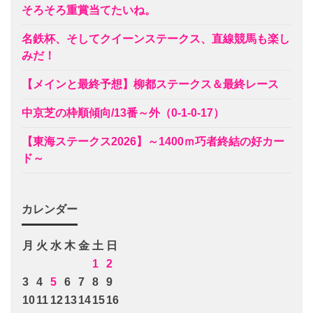
そろそろ重賞当てたいね。
名鉄杯、そしてクイーンステークス、直線競馬も楽し
みだ！
【メインと最終予想】柳都ステークス＆最終レース
中京芝の枠順傾向/13番～外（0-1-0-17）
【東海ステークス2026】～1400ｍ巧者終結の好カー
ド～
カレンダー
月
火
水
木
金
土
日
1
2
3
4
5
6
7
8
9
10
11
12
13
14
15
16