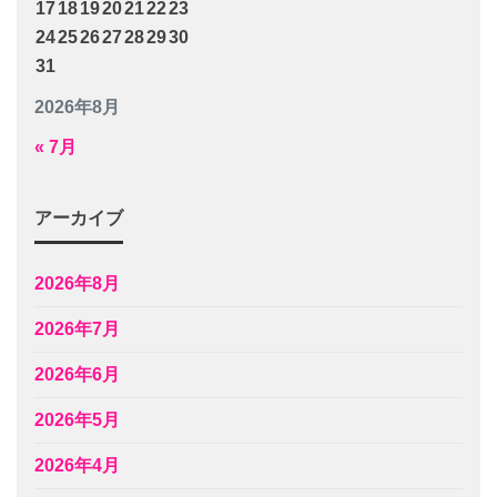
17
18
19
20
21
22
23
24
25
26
27
28
29
30
31
2026年8月
« 7月
アーカイブ
2026年8月
2026年7月
2026年6月
2026年5月
2026年4月