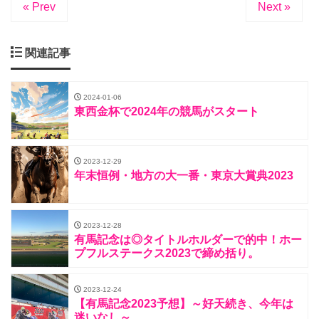
« Prev
Next »
関連記事
2024-01-06
東西金杯で2024年の競馬がスタート
2023-12-29
年末恒例・地方の大一番・東京大賞典2023
2023-12-28
有馬記念は◎タイトルホルダーで的中！ホー
プフルステークス2023で締め括り。
2023-12-24
【有馬記念2023予想】～好天続き、今年は
迷いなし～