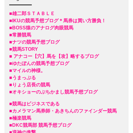
■雄二郎ＳＴＡＢＬＥ
■IKUの競馬予想ブログ＊馬券は買い方勝負！
■BOSS猿のアナログ肉眼競馬
■常勝競馬
■ナツの競馬予想ブログ
■競馬STORY
■ アナコー【穴】馬を【攻】略するブログ
■ゆたぽんの競馬予想ブログ
■マイルの神様。
■うまっぷる
■りょう店長の競馬
■オキショーのぶちかまし競馬予想ブログ
■競馬はビジネスである
■カメラマン馬券師・あきちんのファインダー競馬
■極楽競馬
■DKC競馬部 競馬予想ブログ
■逆神の進撃