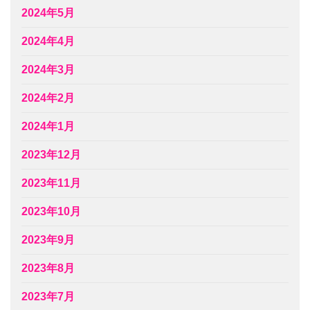
2024年5月
2024年4月
2024年3月
2024年2月
2024年1月
2023年12月
2023年11月
2023年10月
2023年9月
2023年8月
2023年7月