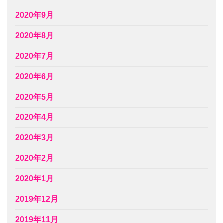
2020年9月
2020年8月
2020年7月
2020年6月
2020年5月
2020年4月
2020年3月
2020年2月
2020年1月
2019年12月
2019年11月