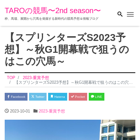
TAROの競馬〜2nd season〜
Me
枠、馬場、展開から穴馬を発掘する新時代の競馬予想＆情報ブログ
【スプリンターズS2023予
想】～秋G1開幕戦で狙うの
はこの穴馬～
TOP
2023-重賞予想
【スプリンターズS2023予想】～秋G1開幕戦で狙うのはこの穴馬～
Facebook
Twitter
Hatena
Pocket
LINE
2023-10-01
2023-重賞予想