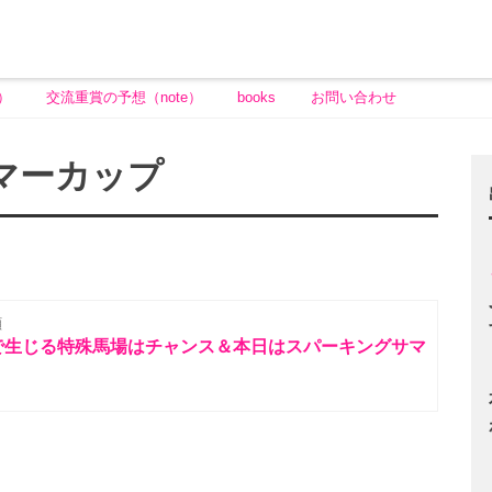
）
交流重賞の予想（note）
books
お問い合わせ
マーカップ
顧
で生じる特殊馬場はチャンス＆本日はスパーキングサマ