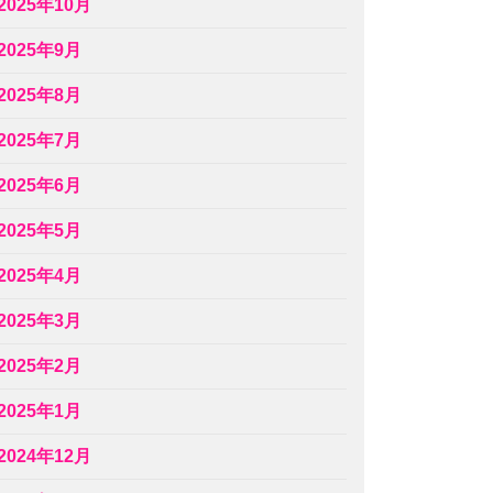
2025年10月
2025年9月
2025年8月
2025年7月
2025年6月
2025年5月
2025年4月
2025年3月
2025年2月
2025年1月
2024年12月