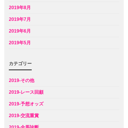
2019年8月
2019年7月
2019年6月
2019年5月
カテゴリー
2019-その他
2019-レース回顧
2019-予想オッズ
2019-交流重賞
2019-全馬診断