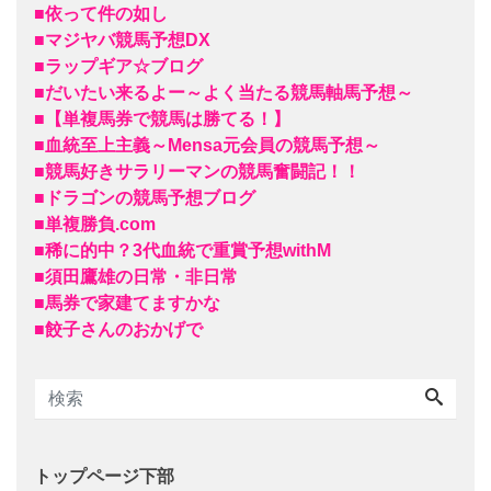
■依って件の如し
■マジヤバ競馬予想DX
■ラップギア☆ブログ
■だいたい来るよー～よく当たる競馬軸馬予想～
■【単複馬券で競馬は勝てる！】
■血統至上主義～Mensa元会員の競馬予想～
■競馬好きサラリーマンの競馬奮闘記！！
■ドラゴンの競馬予想ブログ
■単複勝負.com
■稀に的中？3代血統で重賞予想withM
■須田鷹雄の日常・非日常
■馬券で家建てますかな
■餃子さんのおかげで
トップページ下部