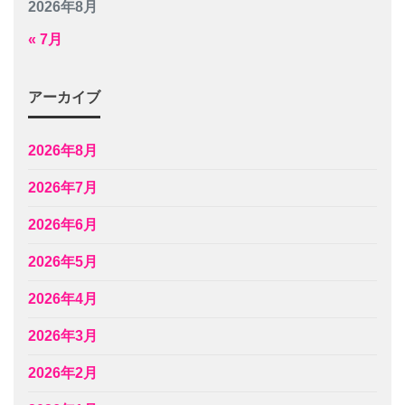
2026年8月
« 7月
アーカイブ
2026年8月
2026年7月
2026年6月
2026年5月
2026年4月
2026年3月
2026年2月