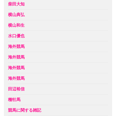
柴田大知
横山典弘
横山和生
水口優也
海外競馬
海外競馬
海外競馬
海外競馬
田辺裕信
種牡馬
競馬に関する雑記