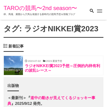
TAROの競馬〜2nd season〜
Me
枠、馬場、展開から穴馬を発掘する新時代の競馬予想＆情報ブログ
タグ:
ラジオNIKKEI賞2023
新着記事
2023-07-02
2023-重賞予想
ラジオNIKKEI賞2023予想～圧倒的内枠有利
の波乱レース～
出版物
＜最新刊＞『
道中の動きが見えてくるジョッキー事
典
』2025/9/12 発売。