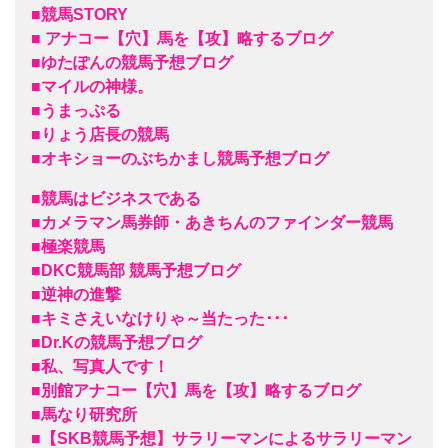
■競馬STORY
■ アナコー【穴】馬を【攻】略するブログ
■ゆたぽんの競馬予想ブログ
■マイルの神様。
■うまっぷる
■りょう店長の競馬
■オキショーのぶちかまし競馬予想ブログ
■競馬はビジネスである
■カメラマン馬券師・あきちんのファインダー競馬
■極楽競馬
■DKC競馬部 競馬予想ブログ
■逆神の進撃
■キミさえいなけりゃ～当たった･･･
■Dr.Kの競馬予想ブログ
■私、写真人です！
■別館アナコー【穴】馬を【攻】略するブログ
■馬なり研究所
■【SKB競馬予想】サラリーマンによるサラリーマン