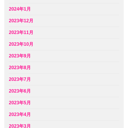
2024年1月
2023年12月
2023年11月
2023年10月
2023年9月
2023年8月
2023年7月
2023年6月
2023年5月
2023年4月
2023年3月