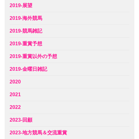
2019-展望
2019-海外競馬
2019-競馬雑記
2019-重賞予想
2019-重賞以外の予想
2019-金曜日雑記
2020
2021
2022
2023-回顧
2023-地方競馬＆交流重賞