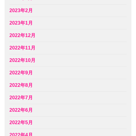
2023年2月
2023年1月
2022年12月
2022年11月
2022年10月
2022年9月
2022年8月
2022年7月
2022年6月
2022年5月
2022年4月