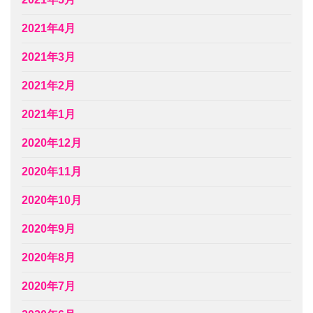
2021年4月
2021年3月
2021年2月
2021年1月
2020年12月
2020年11月
2020年10月
2020年9月
2020年8月
2020年7月