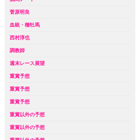
菅原明良
血統・種牡馬
西村淳也
調教師
週末レース展望
重賞予想
重賞予想
重賞予想
重賞以外の予想
重賞以外の予想