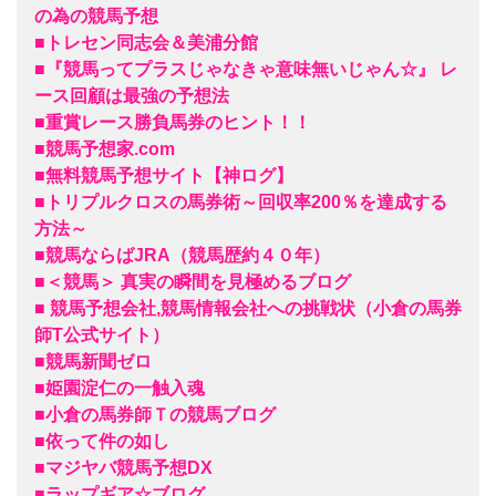
の為の競馬予想
■トレセン同志会＆美浦分館
■『競馬ってプラスじゃなきゃ意味無いじゃん☆』 レ
ース回顧は最強の予想法
■重賞レース勝負馬券のヒント！！
■競馬予想家.com
■無料競馬予想サイト【神ログ】
■トリプルクロスの馬券術～回収率200％を達成する
方法～
■競馬ならばJRA（競馬歴約４０年）
■＜競馬＞ 真実の瞬間を見極めるブログ
■ 競馬予想会社,競馬情報会社への挑戦状（小倉の馬券
師T公式サイト）
■競馬新聞ゼロ
■姫園淀仁の一触入魂
■小倉の馬券師Ｔの競馬ブログ
■依って件の如し
■マジヤバ競馬予想DX
■ラップギア☆ブログ