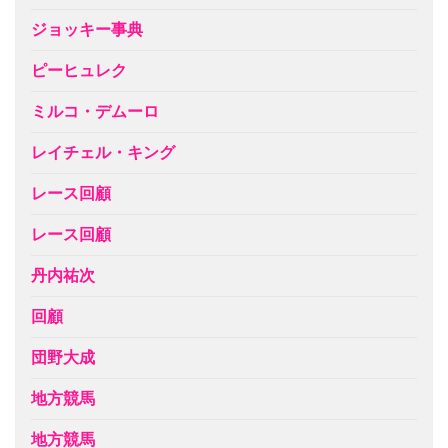
ジョッキー事典
ピーヒュレク
ミルコ・デムーロ
レイチェル・キング
レース回顧
レース回顧
丹内祐次
回顧
団野大成
地方競馬
地方競馬