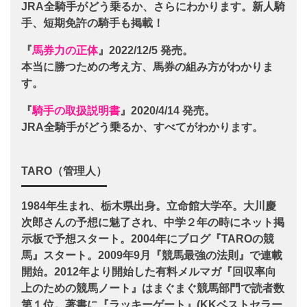
JRA全騎手がどう乗るか、さらにわかります。新人騎
手、短期免許の騎手も掲載！
『
馬券力の正体
』2022/12/5 発売。
本当に勝つための考え方、馬券の組み方がわかりま
す。
『
騎手の取扱説明書
』2020/4/14 発売。
JRA全騎手がどう乗るか、すべてがわかります。
TARO（管理人）
1984年生まれ、栃木県出身。立命館大学卒。大川慶
次郎さんの予想に魅了され、中学２年の時にネット掲
示板で予想スタート。2004年にブログ『TAROの競
馬』スタート。2009年9月『競馬最強の法則』で連載
開始。2012年より開始した有料メルマガ『回収率向
上のための競馬ノート』はまぐまぐ競馬部門で読者数
第１位。著書に『ラッキーゲート』(KKベストセラー