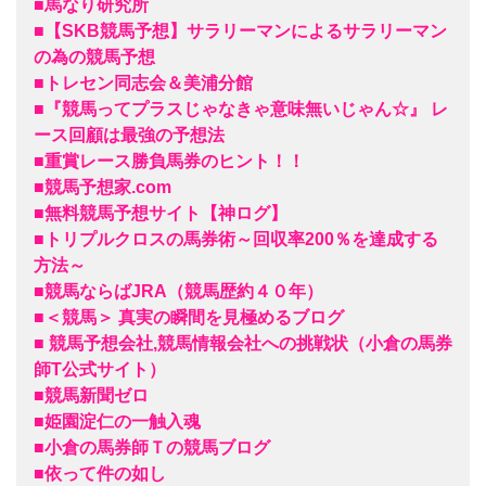
■馬なり研究所
■【SKB競馬予想】サラリーマンによるサラリーマン
の為の競馬予想
■トレセン同志会＆美浦分館
■『競馬ってプラスじゃなきゃ意味無いじゃん☆』 レ
ース回顧は最強の予想法
■重賞レース勝負馬券のヒント！！
■競馬予想家.com
■無料競馬予想サイト【神ログ】
■トリプルクロスの馬券術～回収率200％を達成する
方法～
■競馬ならばJRA（競馬歴約４０年）
■＜競馬＞ 真実の瞬間を見極めるブログ
■ 競馬予想会社,競馬情報会社への挑戦状（小倉の馬券
師T公式サイト）
■競馬新聞ゼロ
■姫園淀仁の一触入魂
■小倉の馬券師Ｔの競馬ブログ
■依って件の如し