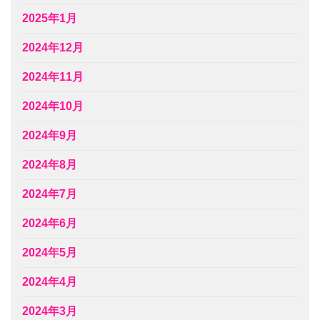
2025年1月
2024年12月
2024年11月
2024年10月
2024年9月
2024年8月
2024年7月
2024年6月
2024年5月
2024年4月
2024年3月