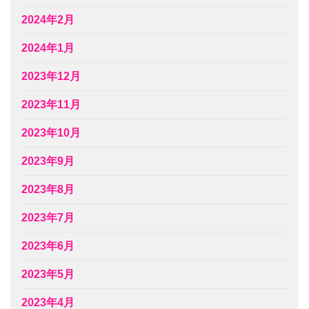
2024年2月
2024年1月
2023年12月
2023年11月
2023年10月
2023年9月
2023年8月
2023年7月
2023年6月
2023年5月
2023年4月