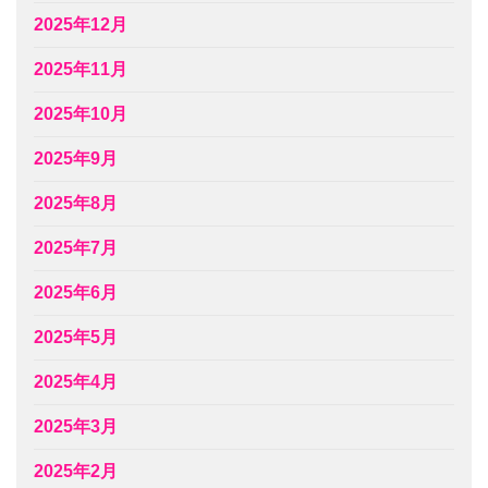
2025年12月
2025年11月
2025年10月
2025年9月
2025年8月
2025年7月
2025年6月
2025年5月
2025年4月
2025年3月
2025年2月