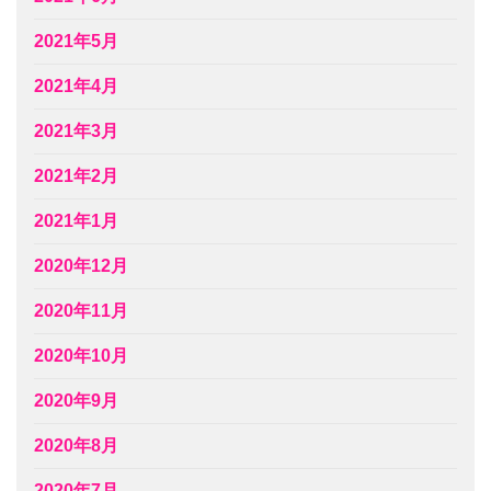
2021年5月
2021年4月
2021年3月
2021年2月
2021年1月
2020年12月
2020年11月
2020年10月
2020年9月
2020年8月
2020年7月