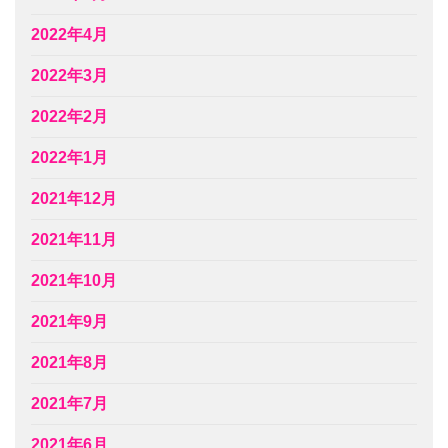
2022年4月
2022年3月
2022年2月
2022年1月
2021年12月
2021年11月
2021年10月
2021年9月
2021年8月
2021年7月
2021年6月