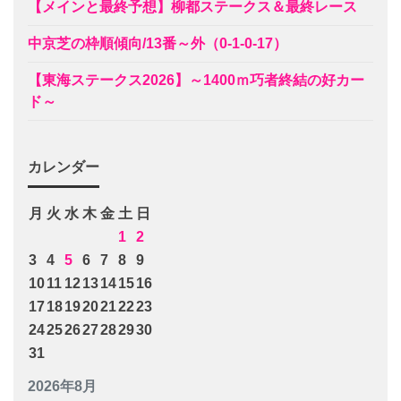
【メインと最終予想】柳都ステークス＆最終レース
中京芝の枠順傾向/13番～外（0-1-0-17）
【東海ステークス2026】～1400ｍ巧者終結の好カー
ド～
カレンダー
月
火
水
木
金
土
日
1
2
3
4
5
6
7
8
9
10
11
12
13
14
15
16
17
18
19
20
21
22
23
24
25
26
27
28
29
30
31
2026年8月