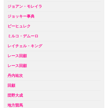
ジョアン・モレイラ
ジョッキー事典
ピーヒュレク
ミルコ・デムーロ
レイチェル・キング
レース回顧
レース回顧
丹内祐次
回顧
団野大成
地方競馬