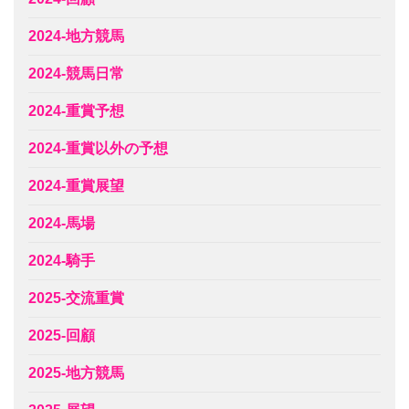
2024-地方競馬
2024-競馬日常
2024-重賞予想
2024-重賞以外の予想
2024-重賞展望
2024-馬場
2024-騎手
2025-交流重賞
2025-回顧
2025-地方競馬