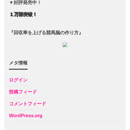
▼好評発売中！
１万部突破！
『回収率を上げる競馬脳の作り方』
メタ情報
ログイン
投稿フィード
コメントフィード
WordPress.org