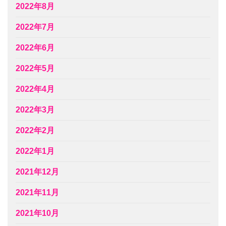
2022年8月
2022年7月
2022年6月
2022年5月
2022年4月
2022年3月
2022年2月
2022年1月
2021年12月
2021年11月
2021年10月