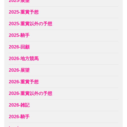
2025-展望
2025-重賞予想
2025-重賞以外の予想
2025-騎手
2026-回顧
2026-地方競馬
2026-展望
2026-重賞予想
2026-重賞以外の予想
2026-雑記
2026-騎手