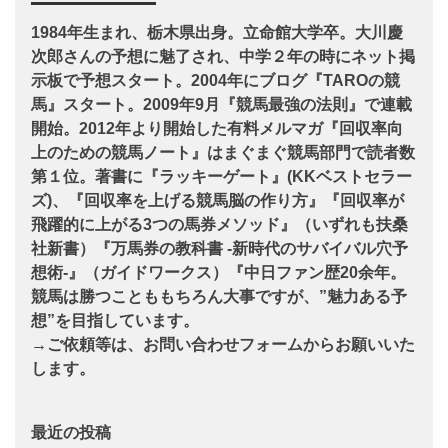
1984年生まれ、栃木県出身。立命館大学卒。大川慶
次郎さんの予想に魅了され、中学２年の時にネット掲
示板で予想スタート。2004年にブログ『TAROの競
馬』スタート。2009年9月『競馬最強の法則』で連載
開始。2012年より開始した有料メルマガ『回収率向
上のための競馬ノート』はまぐまぐ競馬部門で読者数
第１位。著書に『ラッキーゲート』(KKベストセラー
ズ)、『回収率を上げる競馬脳の作り方』『回収率が
飛躍的に上がる3つの馬券メソッド』（いずれも扶桑
社新書）『万馬券の教科書 -新時代のサバイバル穴予
想術-』（ガイドワークス）『中日ファン歴20余年。
競馬は勝つことももちろん大事ですが、”魅力ある予
想”を目指しています。
→ご依頼等は、お問い合わせフォームからお願いいた
します。
最近の投稿