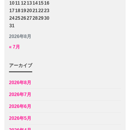
10
11
12
13
14
15
16
17
18
19
20
21
22
23
24
25
26
27
28
29
30
31
2026年8月
« 7月
アーカイブ
2026年8月
2026年7月
2026年6月
2026年5月