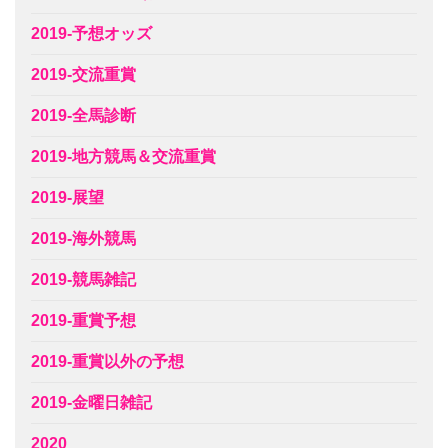
2019-予想オッズ
2019-交流重賞
2019-全馬診断
2019-地方競馬＆交流重賞
2019-展望
2019-海外競馬
2019-競馬雑記
2019-重賞予想
2019-重賞以外の予想
2019-金曜日雑記
2020