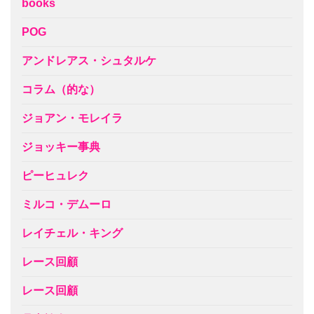
books
POG
アンドレアス・シュタルケ
コラム（的な）
ジョアン・モレイラ
ジョッキー事典
ピーヒュレク
ミルコ・デムーロ
レイチェル・キング
レース回顧
レース回顧