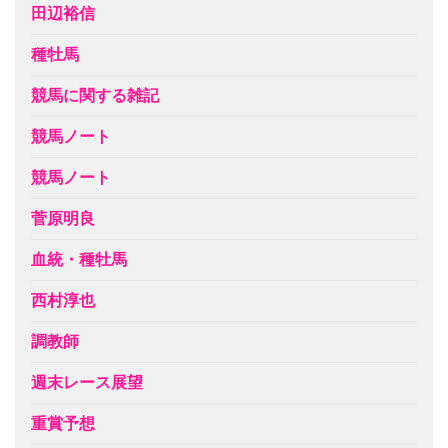
田辺裕信
種牡馬
競馬に関する雑記
競馬ノート
競馬ノート
菅原明良
血統・種牡馬
西村淳也
調教師
週末レース展望
重賞予想