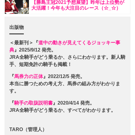
【勝島王冠2021予想展望】昨年は上位勢が
大活躍！今年も大注目のレース（☆_☆）
出版物
＜最新刊＞『
道中の動きが見えてくるジョッキー事
典
』2025/9/12 発売。
JRA全騎手がどう乗るか、さらにわかります。新人騎
手、短期免許の騎手も掲載！
『
馬券力の正体
』2022/12/5 発売。
本当に勝つための考え方、馬券の組み方がわかりま
す。
『
騎手の取扱説明書
』2020/4/14 発売。
JRA全騎手がどう乗るか、すべてがわかります。
TARO（管理人）