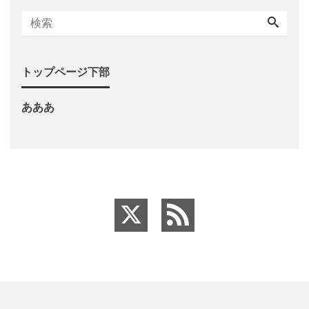
トップページ下部
あああ