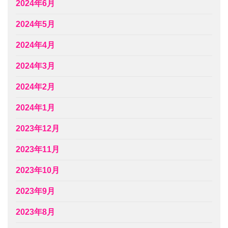
2024年6月
2024年5月
2024年4月
2024年3月
2024年2月
2024年1月
2023年12月
2023年11月
2023年10月
2023年9月
2023年8月