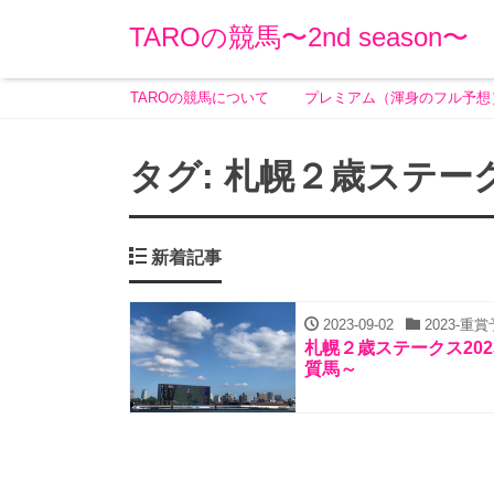
TAROの競馬〜2nd season〜
TAROの競馬について
プレミアム（渾身のフル予想
タグ:
札幌２歳ステーク
新着記事
2023-09-02
2023-重
札幌２歳ステークス20
質馬～