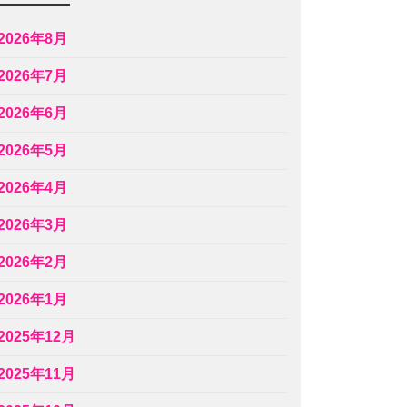
2026年8月
2026年7月
2026年6月
2026年5月
2026年4月
2026年3月
2026年2月
2026年1月
2025年12月
2025年11月