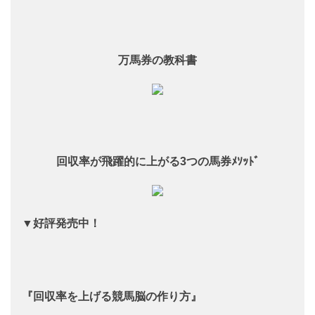
万馬券の教科書
回収率が飛躍的に上がる3つの馬券ﾒｿｯﾄﾞ
▼好評発売中！
『回収率を上げる競馬脳の作り方』