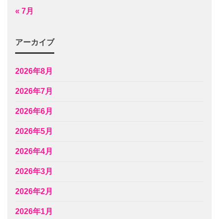
« 7月
アーカイブ
2026年8月
2026年7月
2026年6月
2026年5月
2026年4月
2026年3月
2026年2月
2026年1月