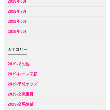
2019年8月
2019年7月
2019年6月
2019年5月
カテゴリー
2019-その他
2019-レース回顧
2019-予想オッズ
2019-交流重賞
2019-全馬診断