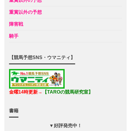
重賞以外の予想
重賞以外の予想
障害戦
騎手
【競馬予想SNS・ウマニティ】
金曜14時更新→
【TAROの競馬研究室】
書籍
▼好評発売中！