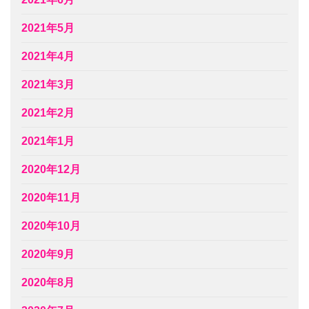
2021年5月
2021年4月
2021年3月
2021年2月
2021年1月
2020年12月
2020年11月
2020年10月
2020年9月
2020年8月