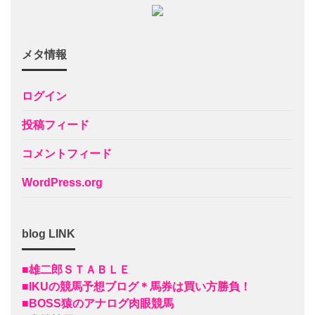
メタ情報
ログイン
投稿フィード
コメントフィード
WordPress.org
blog LINK
■雄二郎ＳＴＡＢＬＥ
■IKUの競馬予想ブログ＊馬券は買い方勝負！
■BOSS猿のアナログ肉眼競馬