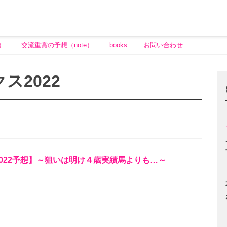
）
交流重賞の予想（note）
books
お問い合わせ
ス2022
022予想】～狙いは明け４歳実績馬よりも…～