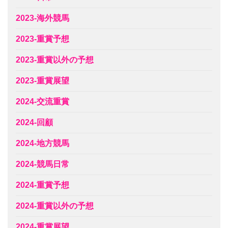
2023-海外競馬
2023-重賞予想
2023-重賞以外の予想
2023-重賞展望
2024-交流重賞
2024-回顧
2024-地方競馬
2024-競馬日常
2024-重賞予想
2024-重賞以外の予想
2024-重賞展望