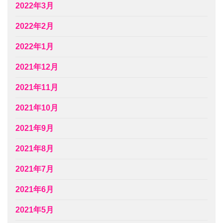
2022年3月
2022年2月
2022年1月
2021年12月
2021年11月
2021年10月
2021年9月
2021年8月
2021年7月
2021年6月
2021年5月