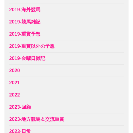
2019-海外競馬
2019-競馬雑記
2019-重賞予想
2019-重賞以外の予想
2019-金曜日雑記
2020
2021
2022
2023-回顧
2023-地方競馬＆交流重賞
2023-日常