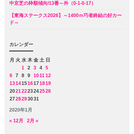
中京芝の枠順傾向/13番～外（0-1-0-17）
【東海ステークス2026】～1400ｍ巧者終結の好カー
ド～
カレンダー
月
火
水
木
金
土
日
1
2
3
4
5
6
7
8
9
10
11
12
13
14
15
16
17
18
19
20
21
22
23
24
25
26
27
28
29
30
31
2020年1月
« 12月
2月 »