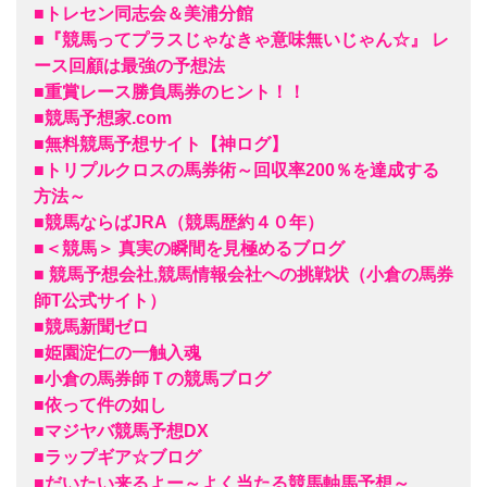
■トレセン同志会＆美浦分館
■『競馬ってプラスじゃなきゃ意味無いじゃん☆』 レ
ース回顧は最強の予想法
■重賞レース勝負馬券のヒント！！
■競馬予想家.com
■無料競馬予想サイト【神ログ】
■トリプルクロスの馬券術～回収率200％を達成する
方法～
■競馬ならばJRA（競馬歴約４０年）
■＜競馬＞ 真実の瞬間を見極めるブログ
■ 競馬予想会社,競馬情報会社への挑戦状（小倉の馬券
師T公式サイト）
■競馬新聞ゼロ
■姫園淀仁の一触入魂
■小倉の馬券師Ｔの競馬ブログ
■依って件の如し
■マジヤバ競馬予想DX
■ラップギア☆ブログ
■だいたい来るよー～よく当たる競馬軸馬予想～