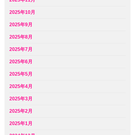
2025年10月
2025年9月
2025年8月
2025年7月
2025年6月
2025年5月
2025年4月
2025年3月
2025年2月
2025年1月