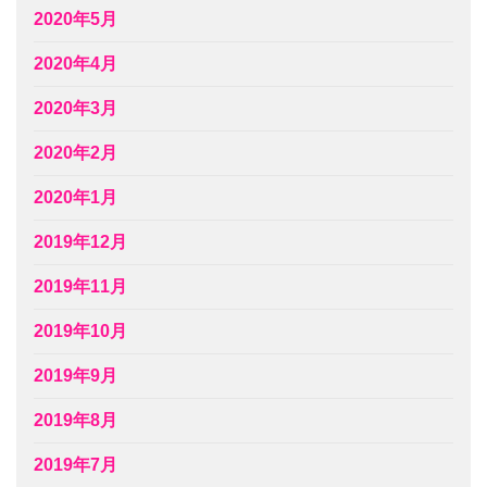
2020年5月
2020年4月
2020年3月
2020年2月
2020年1月
2019年12月
2019年11月
2019年10月
2019年9月
2019年8月
2019年7月