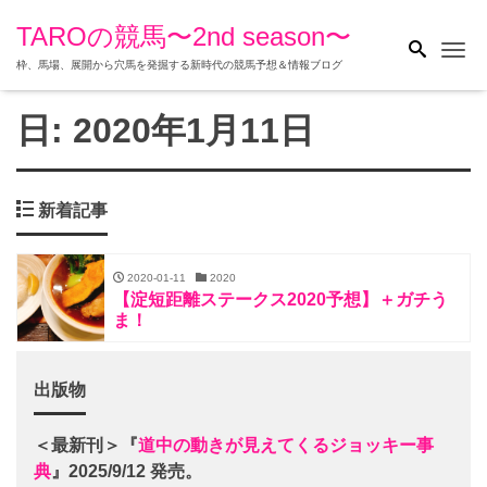
TAROの競馬〜2nd season〜
Me
枠、馬場、展開から穴馬を発掘する新時代の競馬予想＆情報ブログ
日:
2020年1月11日
新着記事
2020-01-11
2020
【淀短距離ステークス2020予想】＋ガチう
ま！
出版物
＜最新刊＞『
道中の動きが見えてくるジョッキー事
典
』2025/9/12 発売。