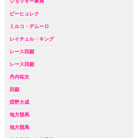
ジョッキー事典
ピーヒュレク
ミルコ・デムーロ
レイチェル・キング
レース回顧
レース回顧
丹内祐次
回顧
団野大成
地方競馬
地方競馬