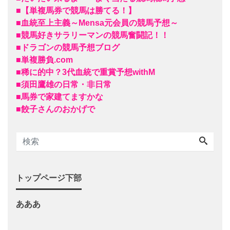
■【単複馬券で競馬は勝てる！】
■血統至上主義～Mensa元会員の競馬予想～
■競馬好きサラリーマンの競馬奮闘記！！
■ドラゴンの競馬予想ブログ
■単複勝負.com
■稀に的中？3代血統で重賞予想withM
■須田鷹雄の日常・非日常
■馬券で家建てますかな
■餃子さんのおかげで
トップページ下部
あああ