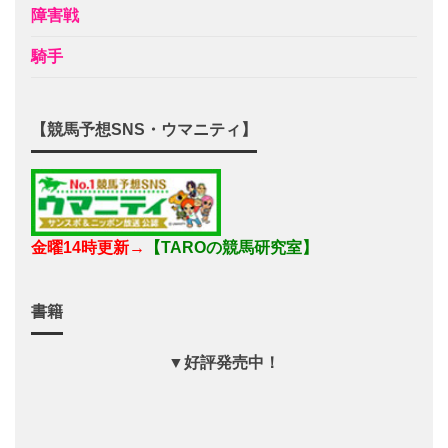
障害戦
騎手
【競馬予想SNS・ウマニティ】
金曜14時更新→
【TAROの競馬研究室】
書籍
▼好評発売中！