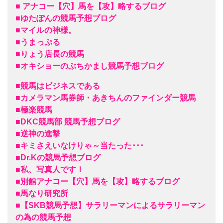
■ アナコー【穴】馬を【攻】略するブログ
■ゆたぽんの競馬予想ブログ
■マイルの神様。
■うまっぷる
■りょう店長の競馬
■オキショーのぶちかまし競馬予想ブログ
■競馬はビジネスである
■カメラマン馬券師・あきちんのファインダー競馬
■極楽競馬
■DKC競馬部 競馬予想ブログ
■逆神の進撃
■キミさえいなけりゃ～当たった･･･
■Dr.Kの競馬予想ブログ
■私、写真人です！
■別館アナコー【穴】馬を【攻】略するブログ
■馬なり研究所
■【SKB競馬予想】サラリーマンによるサラリーマン
の為の競馬予想