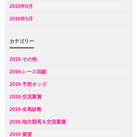
2019年6月
2019年5月
カテゴリー
2019-その他
2019-レース回顧
2019-予想オッズ
2019-交流重賞
2019-全馬診断
2019-地方競馬＆交流重賞
2019-展望