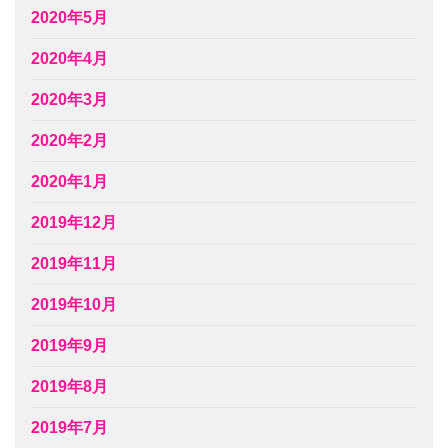
2020年5月
2020年4月
2020年3月
2020年2月
2020年1月
2019年12月
2019年11月
2019年10月
2019年9月
2019年8月
2019年7月