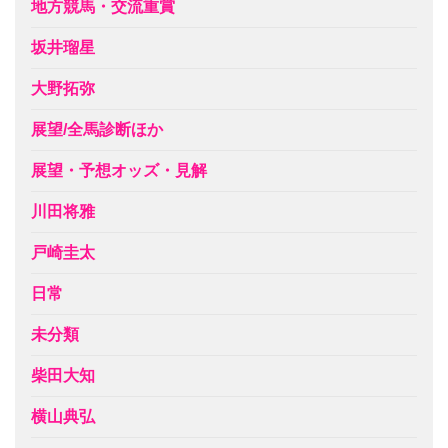
地方競馬・交流重賞
坂井瑠星
大野拓弥
展望/全馬診断ほか
展望・予想オッズ・見解
川田将雅
戸崎圭太
日常
未分類
柴田大知
横山典弘