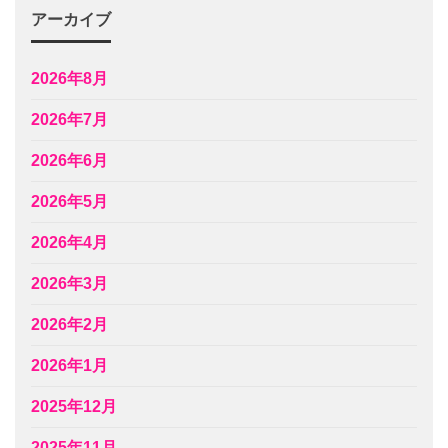
アーカイブ
2026年8月
2026年7月
2026年6月
2026年5月
2026年4月
2026年3月
2026年2月
2026年1月
2025年12月
2025年11月