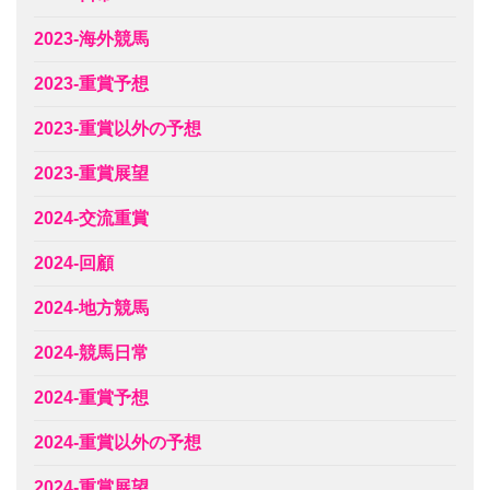
2023-海外競馬
2023-重賞予想
2023-重賞以外の予想
2023-重賞展望
2024-交流重賞
2024-回顧
2024-地方競馬
2024-競馬日常
2024-重賞予想
2024-重賞以外の予想
2024-重賞展望