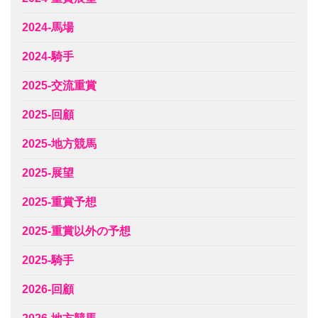
2024-馬場
2024-騎手
2025-交流重賞
2025-回顧
2025-地方競馬
2025-展望
2025-重賞予想
2025-重賞以外の予想
2025-騎手
2026-回顧