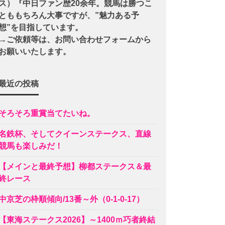
ス）『中日ファン歴20余年。競馬は勝つこ
とももちろん大事ですが、”魅力ある予
想”を目指しています。
→ご依頼等は、お問い合わせフォームから
お願いいたします。
最近の投稿
そろそろ重賞当てたいね。
名鉄杯、そしてクイーンステークス、直線
競馬も楽しみだ！
【メインと最終予想】柳都ステークス＆最
終レース
中京芝の枠順傾向/13番～外（0-1-0-17）
【東海ステークス2026】～1400ｍ巧者終結