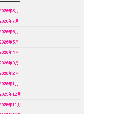
2026年8月
2026年7月
2026年6月
2026年5月
2026年4月
2026年3月
2026年2月
2026年1月
2025年12月
2025年11月