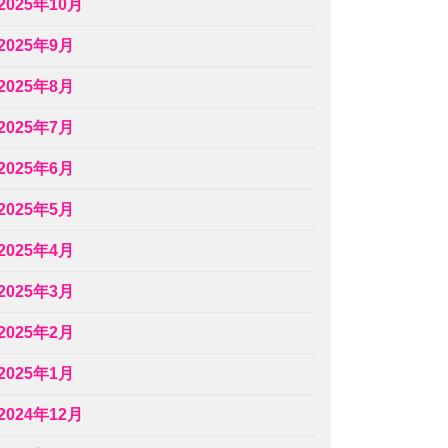
2025年10月
2025年9月
2025年8月
2025年7月
2025年6月
2025年5月
2025年4月
2025年3月
2025年2月
2025年1月
2024年12月