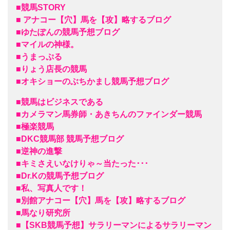
■競馬STORY
■ アナコー【穴】馬を【攻】略するブログ
■ゆたぽんの競馬予想ブログ
■マイルの神様。
■うまっぷる
■りょう店長の競馬
■オキショーのぶちかまし競馬予想ブログ
■競馬はビジネスである
■カメラマン馬券師・あきちんのファインダー競馬
■極楽競馬
■DKC競馬部 競馬予想ブログ
■逆神の進撃
■キミさえいなけりゃ～当たった･･･
■Dr.Kの競馬予想ブログ
■私、写真人です！
■別館アナコー【穴】馬を【攻】略するブログ
■馬なり研究所
■【SKB競馬予想】サラリーマンによるサラリーマン