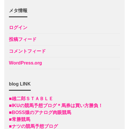
メタ情報
ログイン
投稿フィード
コメントフィード
WordPress.org
blog LINK
■雄二郎ＳＴＡＢＬＥ
■IKUの競馬予想ブログ＊馬券は買い方勝負！
■BOSS猿のアナログ肉眼競馬
■常勝競馬
■ナツの競馬予想ブログ