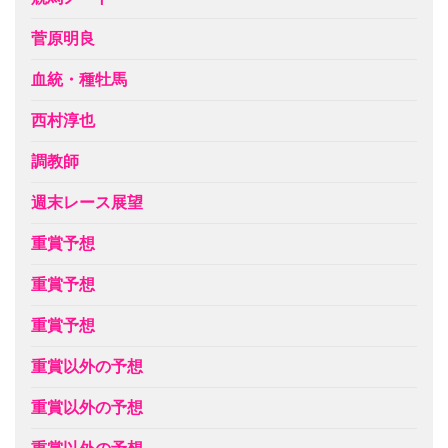
菅原明良
血統・種牡馬
西村淳也
調教師
週末レース展望
重賞予想
重賞予想
重賞予想
重賞以外の予想
重賞以外の予想