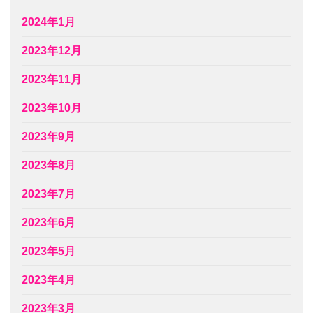
2024年1月
2023年12月
2023年11月
2023年10月
2023年9月
2023年8月
2023年7月
2023年6月
2023年5月
2023年4月
2023年3月