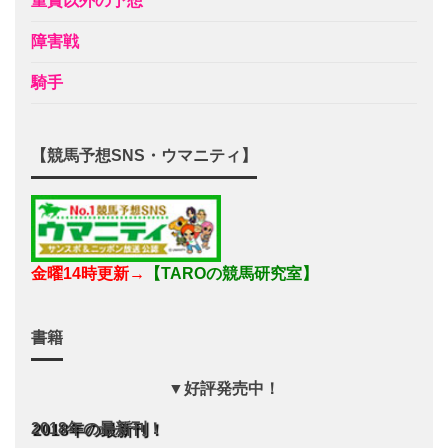
重賞以外の予想
障害戦
騎手
【競馬予想SNS・ウマニティ】
金曜14時更新→
【TAROの競馬研究室】
書籍
▼好評発売中！
2018年の最新刊！