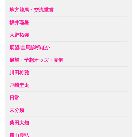
地方競馬・交流重賞
坂井瑠星
大野拓弥
展望/全馬診断ほか
展望・予想オッズ・見解
川田将雅
戸崎圭太
日常
未分類
柴田大知
横山典弘