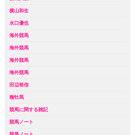
横山和生
水口優也
海外競馬
海外競馬
海外競馬
海外競馬
田辺裕信
種牡馬
競馬に関する雑記
競馬ノート
競馬ノート