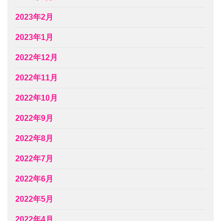
2023年2月
2023年1月
2022年12月
2022年11月
2022年10月
2022年9月
2022年8月
2022年7月
2022年6月
2022年5月
2022年4月