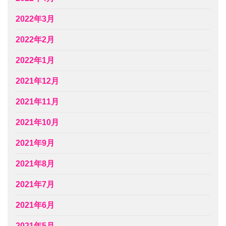
2022年3月
2022年2月
2022年1月
2021年12月
2021年11月
2021年10月
2021年9月
2021年8月
2021年7月
2021年6月
2021年5月