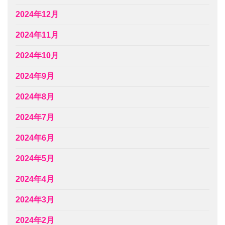
2024年12月
2024年11月
2024年10月
2024年9月
2024年8月
2024年7月
2024年6月
2024年5月
2024年4月
2024年3月
2024年2月