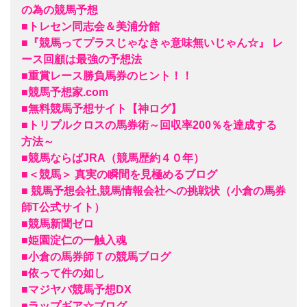
の為の競馬予想
■トレセン同志会＆美浦分館
■『競馬ってプラスじゃなきゃ意味無いじゃん☆』 レ
ース回顧は最強の予想法
■重賞レース勝負馬券のヒント！！
■競馬予想家.com
■無料競馬予想サイト【神ログ】
■トリプルクロスの馬券術～回収率200％を達成する
方法～
■競馬ならばJRA（競馬歴約４０年）
■＜競馬＞ 真実の瞬間を見極めるブログ
■ 競馬予想会社,競馬情報会社への挑戦状（小倉の馬券
師T公式サイト）
■競馬新聞ゼロ
■姫園淀仁の一触入魂
■小倉の馬券師Ｔの競馬ブログ
■依って件の如し
■マジヤバ競馬予想DX
■ラップギア☆ブログ