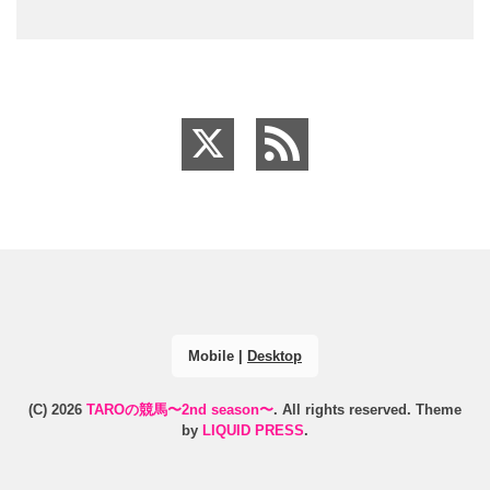
Mobile
|
Desktop
(C) 2026
TAROの競馬〜2nd season〜
. All rights reserved.
Theme
by
LIQUID PRESS
.