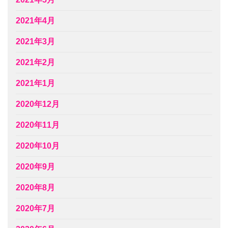
2021年4月
2021年3月
2021年2月
2021年1月
2020年12月
2020年11月
2020年10月
2020年9月
2020年8月
2020年7月