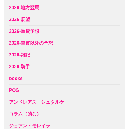
2026-地方競馬
2026-展望
2026-重賞予想
2026-重賞以外の予想
2026-雑記
2026-騎手
books
POG
アンドレアス・シュタルケ
コラム（的な）
ジョアン・モレイラ