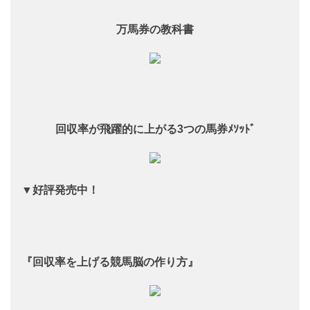
万馬券の教科書
回収率が飛躍的に上がる3つの馬券ﾒｿｯﾄﾞ
▼好評発売中！
『回収率を上げる競馬脳の作り方』