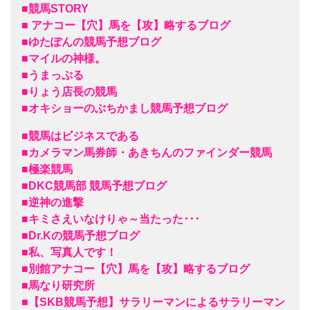
■競馬STORY
■ アナコー【穴】馬を【攻】略するブログ
■ゆたぽんの競馬予想ブログ
■マイルの神様。
■うまっぷる
■りょう店長の競馬
■オキショーのぶちかまし競馬予想ブログ
■競馬はビジネスである
■カメラマン馬券師・あきちんのファインダー競馬
■極楽競馬
■DKC競馬部 競馬予想ブログ
■逆神の進撃
■キミさえいなけりゃ～当たった･･･
■Dr.Kの競馬予想ブログ
■私、写真人です！
■別館アナコー【穴】馬を【攻】略するブログ
■馬なり研究所
■【SKB競馬予想】サラリーマンによるサラリーマン