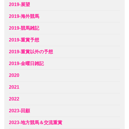
2019-展望
2019-海外競馬
2019-競馬雑記
2019-重賞予想
2019-重賞以外の予想
2019-金曜日雑記
2020
2021
2022
2023-回顧
2023-地方競馬＆交流重賞