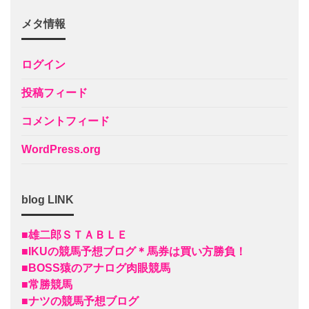
メタ情報
ログイン
投稿フィード
コメントフィード
WordPress.org
blog LINK
■雄二郎ＳＴＡＢＬＥ
■IKUの競馬予想ブログ＊馬券は買い方勝負！
■BOSS猿のアナログ肉眼競馬
■常勝競馬
■ナツの競馬予想ブログ