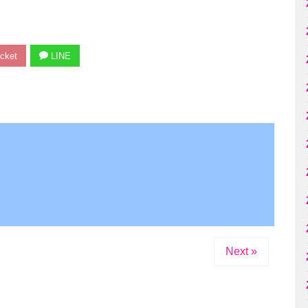
cket
LINE
Next »