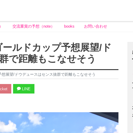
）
交流重賞の予想（note）
books
お問い合わせ
】ゴールドカップ予想展望/ド
群で距離もこなせそう
プ予想展望/ドウデュースはセンス抜群で距離もこなせそう
cket
LINE