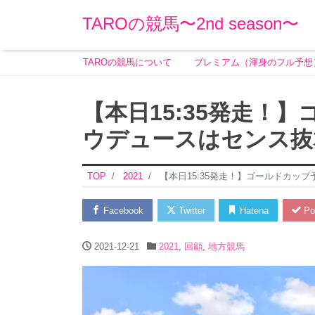
TAROの競馬〜2nd season〜
TAROの競馬について
プレミアム（渾身のフル予想
【本日15:35発走！
ウデュースはセンス抜
TOP
2021
【本日15:35発走！】ゴールドカッ
Facebook
Twitter
Hatena
Po
2021-12-21
2021
,
回顧
,
地方競馬