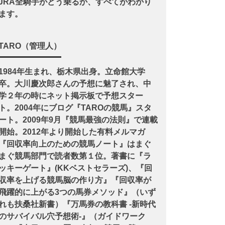
JRA全騎手がどう乗るか、すべてがわかり
ます。
TARO（管理人）
1984年生まれ、栃木県出身。立命館大学
卒。大川慶次郎さんの予想に魅了され、中
学２年の時にネット掲示板で予想スター
ト。2004年にブログ『TAROの競馬』スタ
ート。2009年9月『競馬最強の法則』で連載
開始。2012年より開始した有料メルマガ
『回収率向上のための競馬ノート』はまぐ
まぐ競馬部門で読者数第１位。著書に『ラ
ッキーゲート』(KKベストセラーズ)、『回
収率を上げる競馬脳の作り方』『回収率が
飛躍的に上がる3つの馬券メソッド』（いず
れも扶桑社新書）『万馬券の教科書 -新時代
のサバイバル穴予想術-』（ガイドワーク