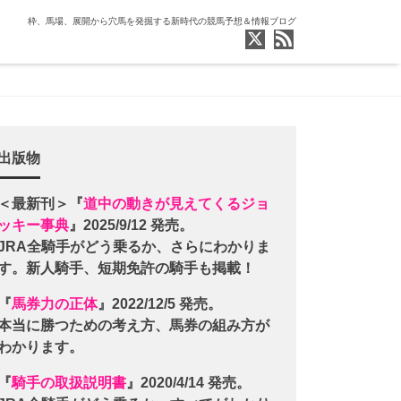
枠、馬場、展開から穴馬を発掘する新時代の競馬予想＆情報ブログ
出版物
＜最新刊＞『
道中の動きが見えてくるジョ
ッキー事典
』2025/9/12 発売。
JRA全騎手がどう乗るか、さらにわかりま
す。新人騎手、短期免許の騎手も掲載！
『
馬券力の正体
』2022/12/5 発売。
本当に勝つための考え方、馬券の組み方が
わかります。
『
騎手の取扱説明書
』2020/4/14 発売。