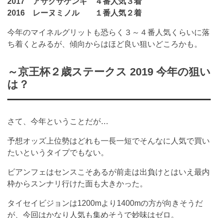
2017 アサクサゲンキ ４番人気３着
2016 レーヌミノル １番人気２着
今年のマイネルグリットも恐らく３～４番人気くらいに落
ち着くとみるが、傾向からはほど良い狙いどころかも。
～京王杯２歳ステークス 2019 今年の狙い
は？
さて、今年ということだが…
予想オッズ上位勢はどれも一長一短でそんなに人気で買い
たいというタイプでもない。
ビアンフェはセンスこそあるが前走は出負けとはいえ最内
枠からスンナリ行けた面も大きかった。
タイセイビジョンは1200mより1400mの方が向きそうだ
が、今回はかなり人気も集めそうで妙味はゼロ。