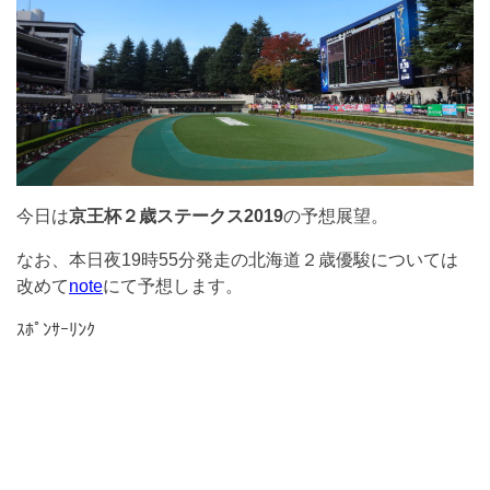
今日は
京王杯２歳ステークス2019
の予想展望。
なお、本日夜19時55分発走の北海道２歳優駿については
改めて
note
にて予想します。
ｽﾎﾟﾝｻｰﾘﾝｸ