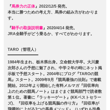
『
馬券力の正体
』2022/12/5 発売。
本当に勝つための考え方、馬券の組み方がわかりま
す。
『
騎手の取扱説明書
』2020/4/14 発売。
JRA全騎手がどう乗るか、すべてがわかります。
TARO（管理人）
1984年生まれ、栃木県出身。立命館大学卒。大川慶
次郎さんの予想に魅了され、中学２年の時にネット掲
示板で予想スタート。2004年にブログ『TAROの競
馬』スタート。2009年9月『競馬最強の法則』で連載
開始。2012年より開始した有料メルマガ『回収率向
上のための競馬ノート』はまぐまぐ競馬部門で読者数
第１位。著書に『ラッキーゲート』(KKベストセラー
ズ)、『回収率を上げる競馬脳の作り方』『回収率が
飛躍的に上がる3つの馬券メソッド』（いずれも扶桑