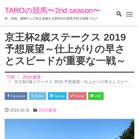
TAROの競馬〜2nd season〜
Me
枠、馬場、展開から穴馬を発掘する新時代の競馬予想＆情報ブログ
京王杯2歳ステークス 2019
予想展望～仕上がりの早さ
とスピードが重要な一戦～
TOP
2019-展望
京王杯2歳ステークス 2019 予想展望～仕上がりの早さとスピードが重要な一戦～
Facebook
Twitter
Hatena
Pocket
LINE
2019-10-31
2019-展望