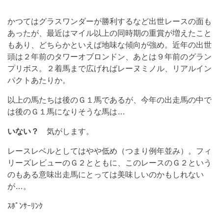
かつてはグラスワンダーが勝利するなど出世レースの面も
あったが、最近はマイル以上の同時期の重賞が増えたこと
もあり、どちらかといえば地味な傾向が強め。近年の出世
頭は２年前のタワーオブロンドン、あとは９年前のグラン
プリボス。２着馬まで広げればレーヌミノル、リアルイン
パクトあたりか。
以上の馬たちは後のＧ１馬であるが、今年の出走馬の中で
は後のＧ１馬になりそうな馬は…
いない？
気がします。
レースレベルとしてはやや低め（つまり例年並み）。フィ
リーズレビューのＧ２とともに、このレースのＧ２という
のもある意味出走馬にとっては美味しいのかもしれない
が…。
ｽﾎﾟﾝｻｰﾘﾝｸ