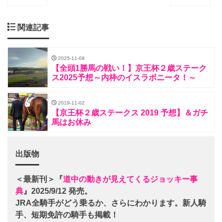
関連記事
2025-11-08
【全頭1勝馬の戦い！】京王杯２歳ステーク
ス2025予想～内枠のイスラボニータ！～
2019-11-02
【京王杯２歳ステークス 2019 予想】＆ガチ
馬はお休み
出版物
＜最新刊＞『
道中の動きが見えてくるジョッキー事
典
』2025/9/12 発売。
JRA全騎手がどう乗るか、さらにわかります。新人騎
手、短期免許の騎手も掲載！