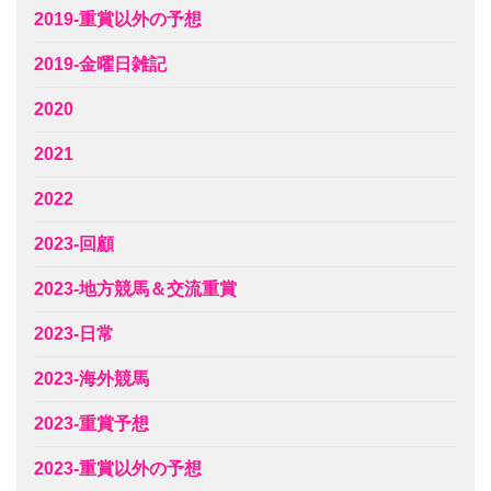
2019-重賞以外の予想
2019-金曜日雑記
2020
2021
2022
2023-回顧
2023-地方競馬＆交流重賞
2023-日常
2023-海外競馬
2023-重賞予想
2023-重賞以外の予想