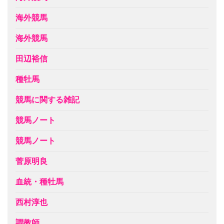
海外競馬
海外競馬
田辺裕信
種牡馬
競馬に関する雑記
競馬ノート
競馬ノート
菅原明良
血統・種牡馬
西村淳也
調教師