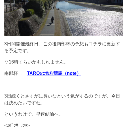
3日間開催最終日。この後南部杯の予想もコチラに更新す
る予定です。
▽16時くらいかもしれません。
南部杯→
TAROの地方競馬（note）
3日続くとさすがに長いなという気がするのですが、今日
は決めたいですね。
というわけで、早速結論へ。
<ｽﾎﾟﾝｻｰﾘﾝｸ>