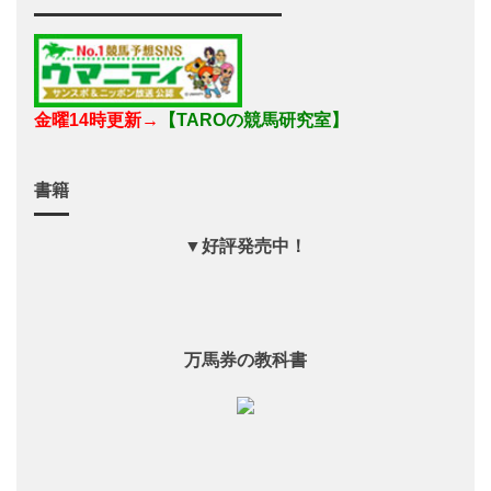
金曜14時更新→
【TAROの競馬研究室】
書籍
▼好評発売中！
万馬券の教科書