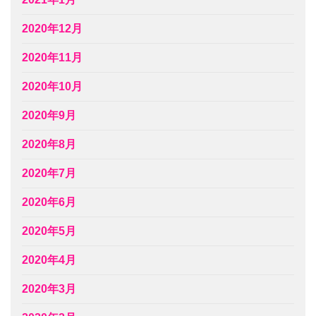
2020年12月
2020年11月
2020年10月
2020年9月
2020年8月
2020年7月
2020年6月
2020年5月
2020年4月
2020年3月