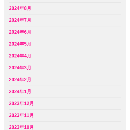
2024年8月
2024年7月
2024年6月
2024年5月
2024年4月
2024年3月
2024年2月
2024年1月
2023年12月
2023年11月
2023年10月