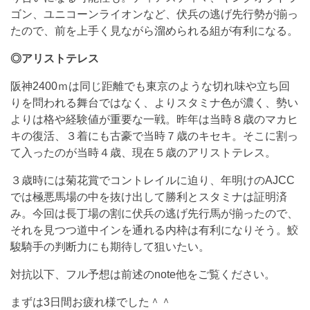
ゴン、ユニコーンライオンなど、伏兵の逃げ先行勢が揃っ
たので、前を上手く見ながら溜められる組が有利になる。
◎アリストテレス
阪神2400ｍは同じ距離でも東京のような切れ味や立ち回
りを問われる舞台ではなく、よりスタミナ色が濃く、勢い
よりは格や経験値が重要な一戦。昨年は当時８歳のマカヒ
キの復活、３着にも古豪で当時７歳のキセキ。そこに割っ
て入ったのが当時４歳、現在５歳のアリストテレス。
３歳時には菊花賞でコントレイルに迫り、年明けのAJCC
では極悪馬場の中を抜け出して勝利とスタミナは証明済
み。今回は長丁場の割に伏兵の逃げ先行馬が揃ったので、
それを見つつ道中インを通れる内枠は有利になりそう。鮫
駿騎手の判断力にも期待して狙いたい。
対抗以下、フル予想は前述のnote他をご覧ください。
まずは3日間お疲れ様でした＾＾