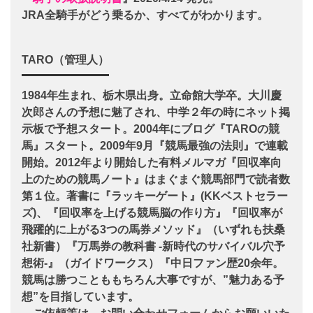
JRA全騎手がどう乗るか、すべてがわかります。
TARO（管理人）
1984年生まれ、栃木県出身。立命館大学卒。大川慶
次郎さんの予想に魅了され、中学２年の時にネット掲
示板で予想スタート。2004年にブログ『TAROの競
馬』スタート。2009年9月『競馬最強の法則』で連載
開始。2012年より開始した有料メルマガ『回収率向
上のための競馬ノート』はまぐまぐ競馬部門で読者数
第１位。著書に『ラッキーゲート』(KKベストセラー
ズ)、『回収率を上げる競馬脳の作り方』『回収率が
飛躍的に上がる3つの馬券メソッド』（いずれも扶桑
社新書）『万馬券の教科書 -新時代のサバイバル穴予
想術-』（ガイドワークス）『中日ファン歴20余年。
競馬は勝つことももちろん大事ですが、”魅力ある予
想”を目指しています。