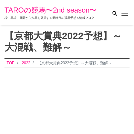
TAROの競馬〜2nd season〜
Me
枠、馬場、展開から穴馬を発掘する新時代の競馬予想＆情報ブログ
【京都大賞典2022予想】～
大混戦、難解～
TOP
2022
【京都大賞典2022予想】～大混戦、難解～