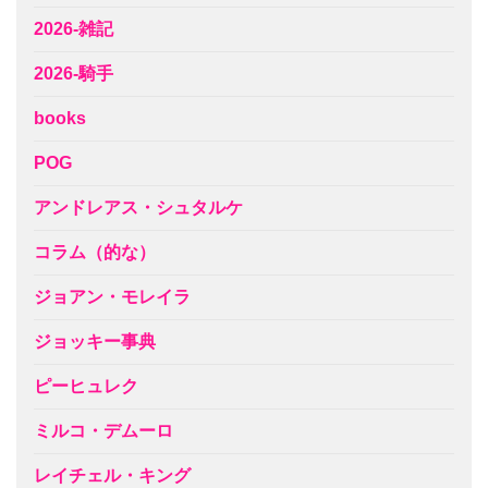
2026-雑記
2026-騎手
books
POG
アンドレアス・シュタルケ
コラム（的な）
ジョアン・モレイラ
ジョッキー事典
ピーヒュレク
ミルコ・デムーロ
レイチェル・キング