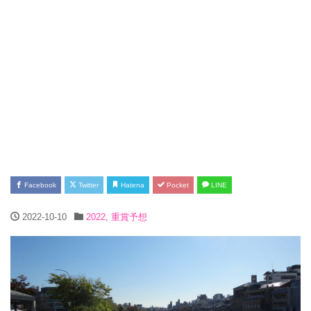
Facebook
Twitter
Hatena
Pocket
LINE
2022-10-10
2022
,
重賞予想