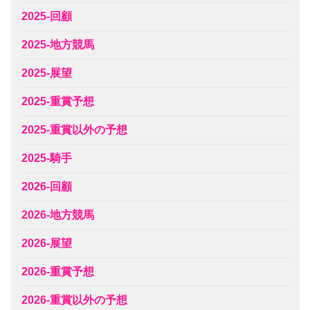
2025-回顧
2025-地方競馬
2025-展望
2025-重賞予想
2025-重賞以外の予想
2025-騎手
2026-回顧
2026-地方競馬
2026-展望
2026-重賞予想
2026-重賞以外の予想