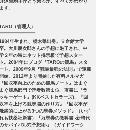
JRA全騎手がどう乗るか、すべてがわかり
ます。
TARO（管理人）
1984年生まれ、栃木県出身。立命館大学
卒。大川慶次郎さんの予想に魅了され、中
学２年の時にネット掲示板で予想スター
ト。2004年にブログ『TAROの競馬』スタ
ート。2009年9月『競馬最強の法則』で連載
開始。2012年より開始した有料メルマガ
『回収率向上のための競馬ノート』はまぐ
まぐ競馬部門で読者数第１位。著書に『ラ
ッキーゲート』(KKベストセラーズ)、『回
収率を上げる競馬脳の作り方』『回収率が
飛躍的に上がる3つの馬券メソッド』（いず
れも扶桑社新書）『万馬券の教科書 -新時代
のサバイバル穴予想術-』（ガイドワーク