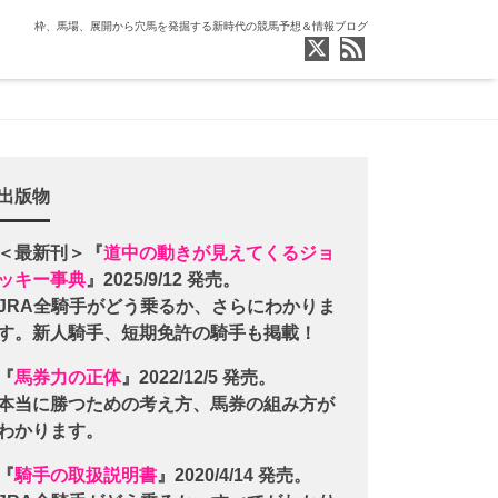
枠、馬場、展開から穴馬を発掘する新時代の競馬予想＆情報ブログ
出版物
＜最新刊＞『
道中の動きが見えてくるジョ
ッキー事典
』2025/9/12 発売。
JRA全騎手がどう乗るか、さらにわかりま
す。新人騎手、短期免許の騎手も掲載！
『
馬券力の正体
』2022/12/5 発売。
本当に勝つための考え方、馬券の組み方が
わかります。
『
騎手の取扱説明書
』2020/4/14 発売。