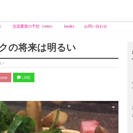
）
交流重賞の予想（note）
books
お問い合わせ
クの将来は明るい
い
cket
LINE