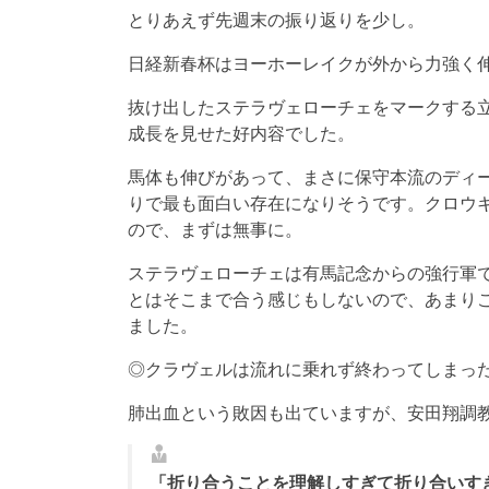
とりあえず先週末の振り返りを少し。
日経新春杯はヨーホーレイクが外から力強く
抜け出したステラヴェローチェをマークする
成長を見せた好内容でした。
馬体も伸びがあって、まさに保守本流のディ
りで最も面白い存在になりそうです。クロウ
ので、まずは無事に。
ステラヴェローチェは有馬記念からの強行軍
とはそこまで合う感じもしないので、あまり
ました。
◎クラヴェルは流れに乗れず終わってしまっ
肺出血という敗因も出ていますが、安田翔調
「折り合うことを理解しすぎて折り合いす