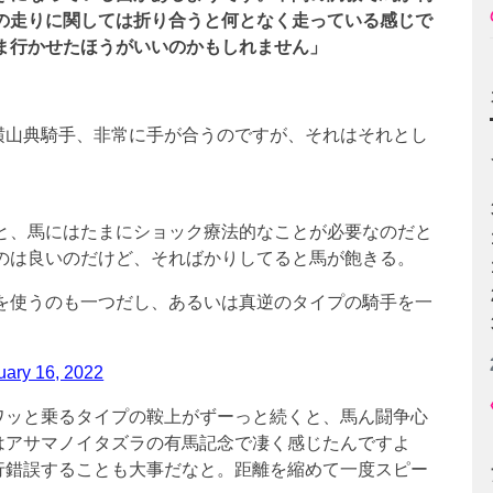
の走りに関しては折り合うと何となく走っている感じで
ま行かせたほうがいいのかもしれません」
横山典騎手、非常に手が合うのですが、それはそれとし
と、馬にはたまにショック療法的なことが必要なのだと
のは良いのだけど、そればかりしてると馬が飽きる。
を使うのも一つだし、あるいは真逆のタイプの騎手を一
uary 16, 2022
ワッと乗るタイプの鞍上がずーっと続くと、馬ん闘争心
はアサマノイタズラの有馬記念で凄く感じたんですよ
行錯誤することも大事だなと。距離を縮めて一度スピー