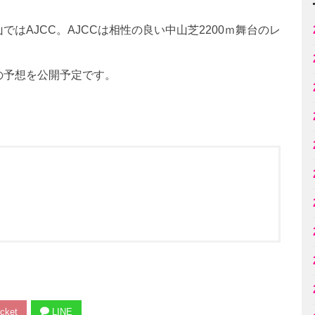
はAJCC。AJCCは相性の良い中山芝2200ｍ舞台のレ
の予想を公開予定です。
cket
LINE