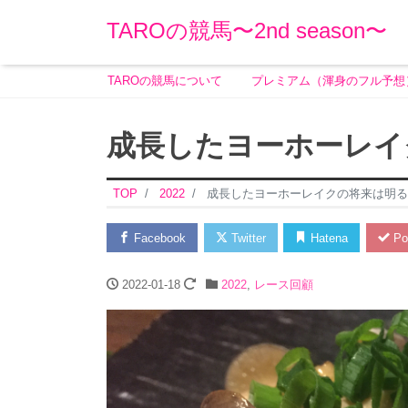
TAROの競馬〜2nd season〜
TAROの競馬について
プレミアム（渾身のフル予想
成長したヨーホーレイ
TOP
2022
成長したヨーホーレイクの将来は明る
Facebook
Twitter
Hatena
Po
2022-01-18
2022
,
レース回顧