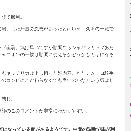
伸びて勝利。
立場、また斤量の恩恵があったとはいえ、久々の一戦で
ープ産駒。気は早いですが順調ならジャパンカップあた
キャニオンの一族は順調に使えるかどうかもカギになる
でもキッチリ力は出し切った好内容。ただデムーロ騎手
このコンビにこだわらなくても良いのかなという気はし
た感じ。
教師のこのコメントが非常にわかりやすい。
ぎになっている面があるようです。中間の調教で馬が利