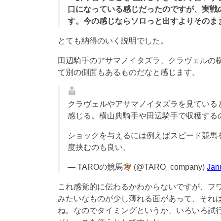
口になっている感じだったのですが、実戦
す。今の感じならソロっと出すよりそのま
とても納得のいく説明でした。
田辺騎手のアサマノイタズラ、クラヴェルの
て別の側面もあるものだなと感じます。
クラヴェルやアサマノイタズラを見ている
感じる。横山典騎手や田辺騎手で収穫する
ショックを与えるには例えばスピード競馬
度挟むのも良い。
— TAROの競馬
(@TARO_company)
Jan
これ感覚的に伝わるかわからないですが、フ
みたいなものが少し薄れる面があって、それ
ね。なのでタイミングというか、いろいろ試