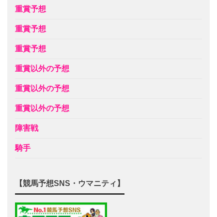
重賞予想
重賞予想
重賞予想
重賞以外の予想
重賞以外の予想
重賞以外の予想
障害戦
騎手
【競馬予想SNS・ウマニティ】