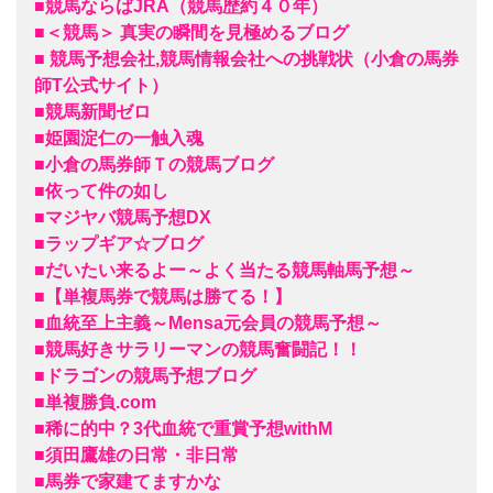
■競馬ならばJRA（競馬歴約４０年）
■＜競馬＞ 真実の瞬間を見極めるブログ
■ 競馬予想会社,競馬情報会社への挑戦状（小倉の馬券
師T公式サイト）
■競馬新聞ゼロ
■姫園淀仁の一触入魂
■小倉の馬券師Ｔの競馬ブログ
■依って件の如し
■マジヤバ競馬予想DX
■ラップギア☆ブログ
■だいたい来るよー～よく当たる競馬軸馬予想～
■【単複馬券で競馬は勝てる！】
■血統至上主義～Mensa元会員の競馬予想～
■競馬好きサラリーマンの競馬奮闘記！！
■ドラゴンの競馬予想ブログ
■単複勝負.com
■稀に的中？3代血統で重賞予想withM
■須田鷹雄の日常・非日常
■馬券で家建てますかな