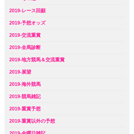
2019-レース回顧
2019-予想オッズ
2019-交流重賞
2019-全馬診断
2019-地方競馬＆交流重賞
2019-展望
2019-海外競馬
2019-競馬雑記
2019-重賞予想
2019-重賞以外の予想
2019-金曜日雑記