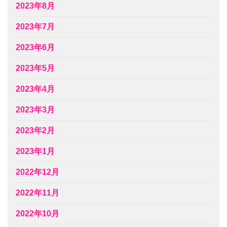
2023年8月
2023年7月
2023年6月
2023年5月
2023年4月
2023年3月
2023年2月
2023年1月
2022年12月
2022年11月
2022年10月