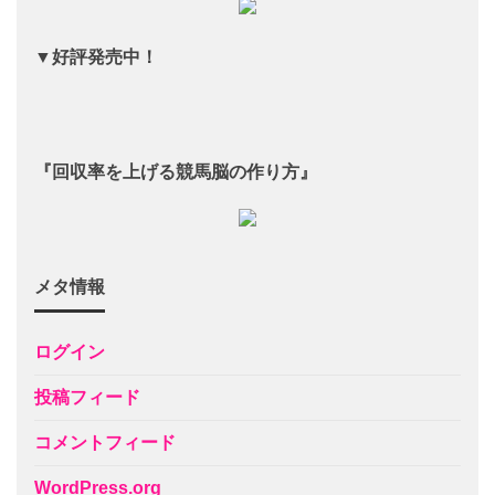
▼好評発売中！
１万部突破！
『回収率を上げる競馬脳の作り方』
メタ情報
ログイン
投稿フィード
コメントフィード
WordPress.org