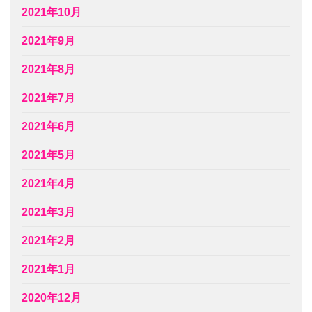
2021年10月
2021年9月
2021年8月
2021年7月
2021年6月
2021年5月
2021年4月
2021年3月
2021年2月
2021年1月
2020年12月