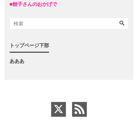
■餃子さんのおかげで
トップページ下部
あああ