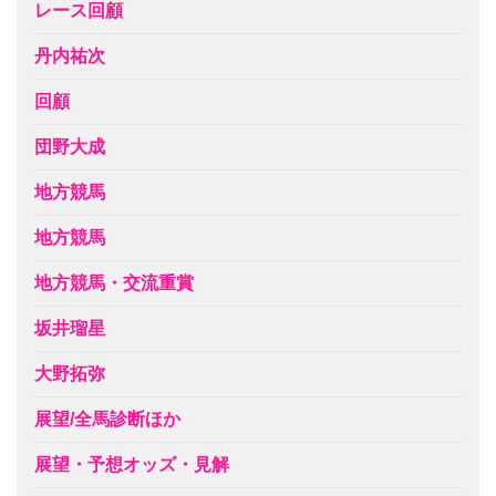
レース回顧
丹内祐次
回顧
団野大成
地方競馬
地方競馬
地方競馬・交流重賞
坂井瑠星
大野拓弥
展望/全馬診断ほか
展望・予想オッズ・見解