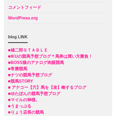
コメントフィード
WordPress.org
blog LINK
■雄二郎ＳＴＡＢＬＥ
■IKUの競馬予想ブログ＊馬券は買い方勝負！
■BOSS猿のアナログ肉眼競馬
■常勝競馬
■ナツの競馬予想ブログ
■競馬STORY
■ アナコー【穴】馬を【攻】略するブログ
■ゆたぽんの競馬予想ブログ
■マイルの神様。
■うまっぷる
■りょう店長の競馬