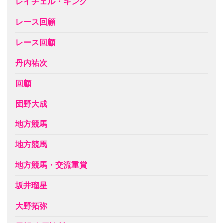
レイチェル・キング
レース回顧
レース回顧
丹内祐次
回顧
団野大成
地方競馬
地方競馬
地方競馬・交流重賞
坂井瑠星
大野拓弥