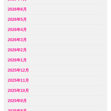
2026年6月
2026年5月
2026年4月
2026年3月
2026年2月
2026年1月
2025年12月
2025年11月
2025年10月
2025年9月
2025年8月