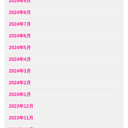
2024年9月
2024年8月
2024年7月
2024年6月
2024年5月
2024年4月
2024年3月
2024年2月
2024年1月
2023年12月
2023年11月