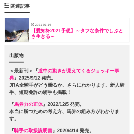
関連記事
2021-01-16
【愛知杯2021予想】～タフな条件でしぶと
さ生きる～
出版物
＜最新刊＞『
道中の動きが見えてくるジョッキー事
典
』2025/9/12 発売。
JRA全騎手がどう乗るか、さらにわかります。新人騎
手、短期免許の騎手も掲載！
『
馬券力の正体
』2022/12/5 発売。
本当に勝つための考え方、馬券の組み方がわかりま
す。
『
騎手の取扱説明書
』2020/4/14 発売。