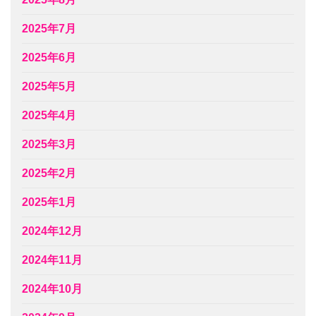
2025年7月
2025年6月
2025年5月
2025年4月
2025年3月
2025年2月
2025年1月
2024年12月
2024年11月
2024年10月