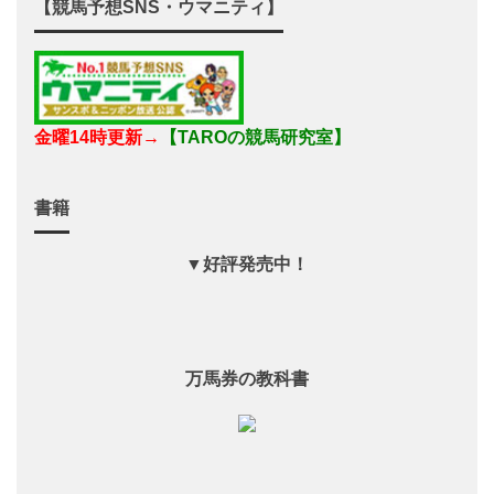
【競馬予想SNS・ウマニティ】
金曜14時更新→
【TAROの競馬研究室】
書籍
▼好評発売中！
万馬券の教科書