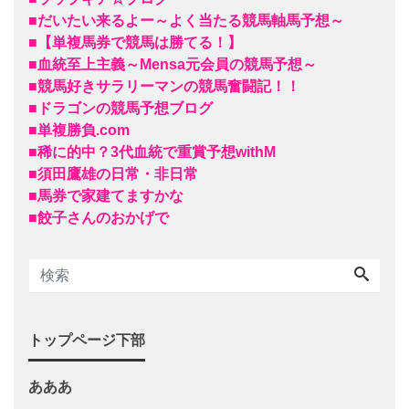
■だいたい来るよー～よく当たる競馬軸馬予想～
■【単複馬券で競馬は勝てる！】
■血統至上主義～Mensa元会員の競馬予想～
■競馬好きサラリーマンの競馬奮闘記！！
■ドラゴンの競馬予想ブログ
■単複勝負.com
■稀に的中？3代血統で重賞予想withM
■須田鷹雄の日常・非日常
■馬券で家建てますかな
■餃子さんのおかげで
トップページ下部
あああ