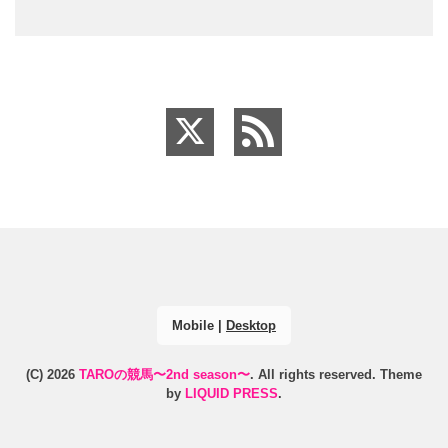
Mobile
|
Desktop
(C) 2026
TAROの競馬〜2nd season〜
. All rights reserved.
Theme
by
LIQUID PRESS
.