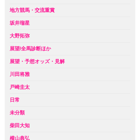
地方競馬・交流重賞
坂井瑠星
大野拓弥
展望/全馬診断ほか
展望・予想オッズ・見解
川田将雅
戸崎圭太
日常
未分類
柴田大知
横山典弘