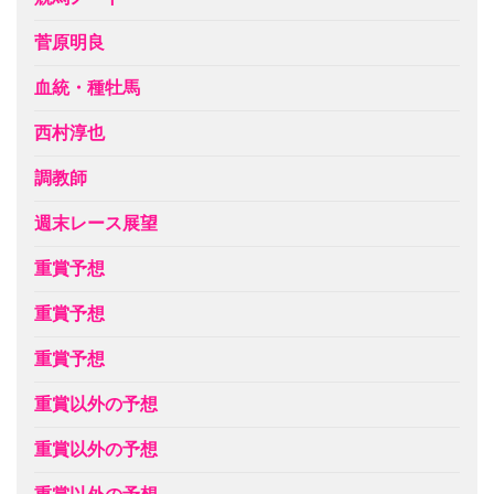
菅原明良
血統・種牡馬
西村淳也
調教師
週末レース展望
重賞予想
重賞予想
重賞予想
重賞以外の予想
重賞以外の予想