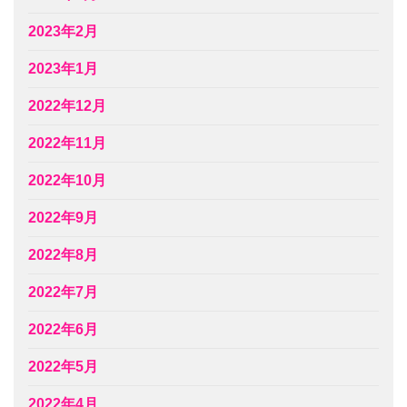
2023年2月
2023年1月
2022年12月
2022年11月
2022年10月
2022年9月
2022年8月
2022年7月
2022年6月
2022年5月
2022年4月