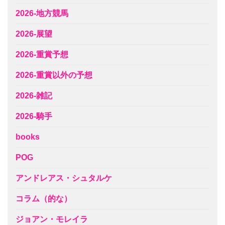
2026-地方競馬
2026-展望
2026-重賞予想
2026-重賞以外の予想
2026-雑記
2026-騎手
books
POG
アンドレアス・シュタルケ
コラム（的な）
ジョアン・モレイラ