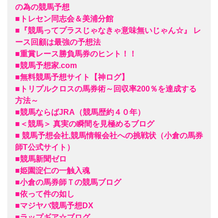
の為の競馬予想
■トレセン同志会＆美浦分館
■『競馬ってプラスじゃなきゃ意味無いじゃん☆』 レ
ース回顧は最強の予想法
■重賞レース勝負馬券のヒント！！
■競馬予想家.com
■無料競馬予想サイト【神ログ】
■トリプルクロスの馬券術～回収率200％を達成する
方法～
■競馬ならばJRA（競馬歴約４０年）
■＜競馬＞ 真実の瞬間を見極めるブログ
■ 競馬予想会社,競馬情報会社への挑戦状（小倉の馬券
師T公式サイト）
■競馬新聞ゼロ
■姫園淀仁の一触入魂
■小倉の馬券師Ｔの競馬ブログ
■依って件の如し
■マジヤバ競馬予想DX
■ラップギア☆ブログ