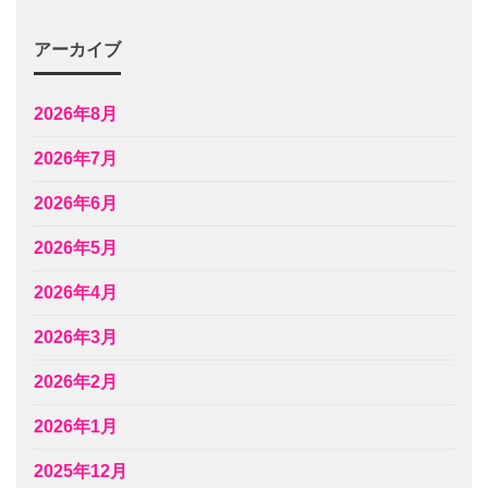
アーカイブ
2026年8月
2026年7月
2026年6月
2026年5月
2026年4月
2026年3月
2026年2月
2026年1月
2025年12月