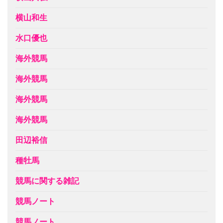
横山和生
水口優也
海外競馬
海外競馬
海外競馬
海外競馬
田辺裕信
種牡馬
競馬に関する雑記
競馬ノート
競馬ノート