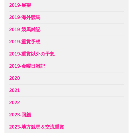
2019-展望
2019-海外競馬
2019-競馬雑記
2019-重賞予想
2019-重賞以外の予想
2019-金曜日雑記
2020
2021
2022
2023-回顧
2023-地方競馬＆交流重賞