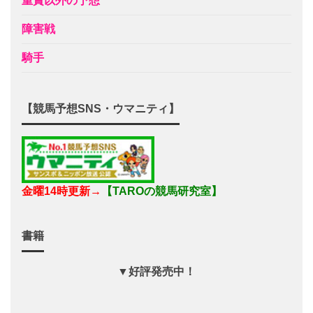
重賞以外の予想
障害戦
騎手
【競馬予想SNS・ウマニティ】
金曜14時更新→
【TAROの競馬研究室】
書籍
▼好評発売中！