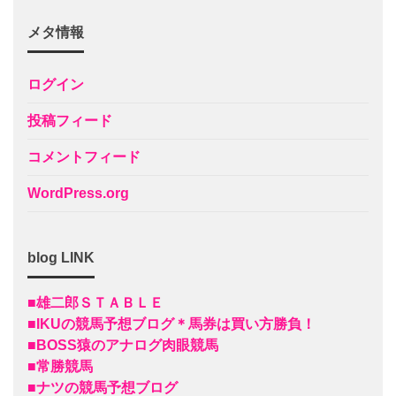
メタ情報
ログイン
投稿フィード
コメントフィード
WordPress.org
blog LINK
■雄二郎ＳＴＡＢＬＥ
■IKUの競馬予想ブログ＊馬券は買い方勝負！
■BOSS猿のアナログ肉眼競馬
■常勝競馬
■ナツの競馬予想ブログ