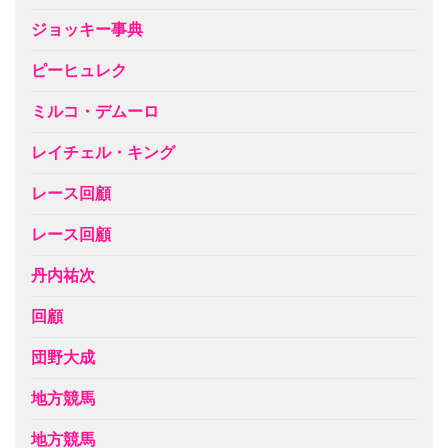
ジョッキー事典
ピーヒュレク
ミルコ・デムーロ
レイチェル・キング
レース回顧
レース回顧
丹内祐次
回顧
団野大成
地方競馬
地方競馬