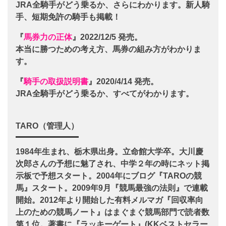
JRA全騎手がどう乗るか、さらにわかります。新人騎
手、短期免許の騎手も掲載！
『
馬券力の正体
』2022/12/5 発売。
本当に勝つための考え方、馬券の組み方がわかりま
す。
『
騎手の取扱説明書
』2020/4/14 発売。
JRA全騎手がどう乗るか、すべてがわかります。
TARO（管理人）
1984年生まれ、栃木県出身。立命館大学卒。大川慶
次郎さんの予想に魅了され、中学２年の時にネット掲
示板で予想スタート。2004年にブログ『TAROの競
馬』スタート。2009年9月『競馬最強の法則』で連載
開始。2012年より開始した有料メルマガ『回収率向
上のための競馬ノート』はまぐまぐ競馬部門で読者数
第１位。著書に『ラッキーゲート』(KKベストセラー