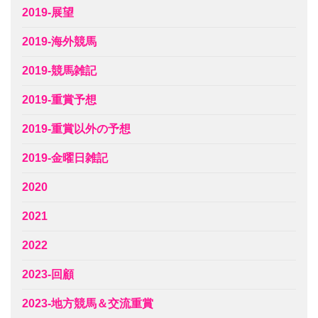
2019-展望
2019-海外競馬
2019-競馬雑記
2019-重賞予想
2019-重賞以外の予想
2019-金曜日雑記
2020
2021
2022
2023-回顧
2023-地方競馬＆交流重賞