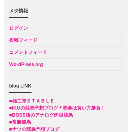
メタ情報
ログイン
投稿フィード
コメントフィード
WordPress.org
blog LINK
■雄二郎ＳＴＡＢＬＥ
■IKUの競馬予想ブログ＊馬券は買い方勝負！
■BOSS猿のアナログ肉眼競馬
■常勝競馬
■ナツの競馬予想ブログ