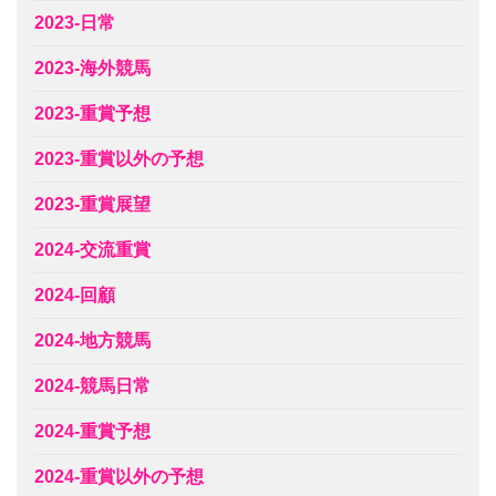
2023-日常
2023-海外競馬
2023-重賞予想
2023-重賞以外の予想
2023-重賞展望
2024-交流重賞
2024-回顧
2024-地方競馬
2024-競馬日常
2024-重賞予想
2024-重賞以外の予想