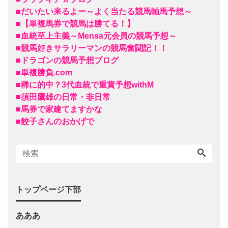
■だいたい来るよー～よく当たる競馬軸馬予想～
■【単複馬券で競馬は勝てる！】
■血統至上主義～Mensa元会員の競馬予想～
■競馬好きサラリーマンの競馬奮闘記！！
■ドラゴンの競馬予想ブログ
■単複勝負.com
■稀に的中？3代血統で重賞予想withM
■須田鷹雄の日常・非日常
■馬券で家建てますかな
■餃子さんのおかげで
トップページ下部
あああ