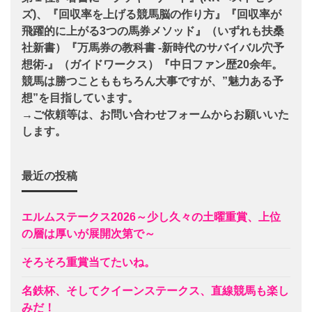
ズ)、『回収率を上げる競馬脳の作り方』『回収率が
飛躍的に上がる3つの馬券メソッド』（いずれも扶桑
社新書）『万馬券の教科書 -新時代のサバイバル穴予
想術-』（ガイドワークス）『中日ファン歴20余年。
競馬は勝つことももちろん大事ですが、”魅力ある予
想”を目指しています。
→ご依頼等は、お問い合わせフォームからお願いいた
します。
最近の投稿
エルムステークス2026～少し久々の土曜重賞、上位
の層は厚いが展開次第で～
そろそろ重賞当てたいね。
名鉄杯、そしてクイーンステークス、直線競馬も楽し
みだ！