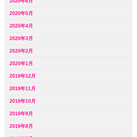
2020年6月
2020年5月
2020年4月
2020年3月
2020年2月
2020年1月
2019年12月
2019年11月
2019年10月
2019年9月
2019年8月