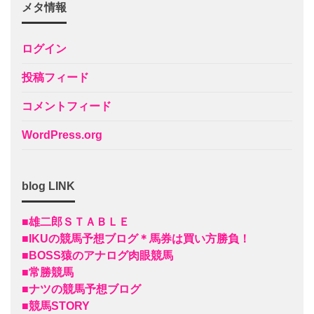
メタ情報
ログイン
投稿フィード
コメントフィード
WordPress.org
blog LINK
■雄二郎ＳＴＡＢＬＥ
■IKUの競馬予想ブログ＊馬券は買い方勝負！
■BOSS猿のアナログ肉眼競馬
■常勝競馬
■ナツの競馬予想ブログ
■競馬STORY