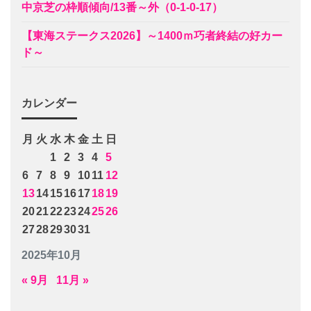
中京芝の枠順傾向/13番～外（0-1-0-17）
【東海ステークス2026】～1400ｍ巧者終結の好カー
ド～
カレンダー
月
火
水
木
金
土
日
1
2
3
4
5
6
7
8
9
10
11
12
13
14
15
16
17
18
19
20
21
22
23
24
25
26
27
28
29
30
31
2025年10月
« 9月
11月 »