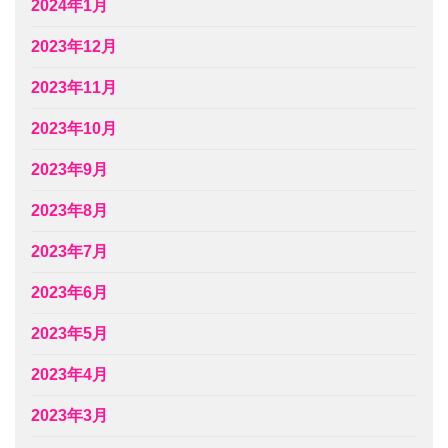
2024年1月
2023年12月
2023年11月
2023年10月
2023年9月
2023年8月
2023年7月
2023年6月
2023年5月
2023年4月
2023年3月