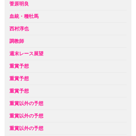
菅原明良
血統・種牡馬
西村淳也
調教師
週末レース展望
重賞予想
重賞予想
重賞予想
重賞以外の予想
重賞以外の予想
重賞以外の予想