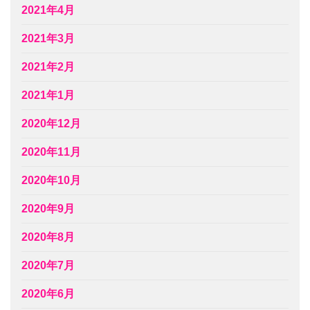
2021年4月
2021年3月
2021年2月
2021年1月
2020年12月
2020年11月
2020年10月
2020年9月
2020年8月
2020年7月
2020年6月