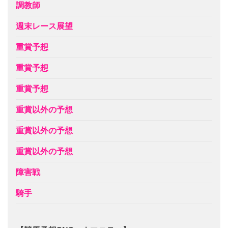
調教師
週末レース展望
重賞予想
重賞予想
重賞予想
重賞以外の予想
重賞以外の予想
重賞以外の予想
障害戦
騎手