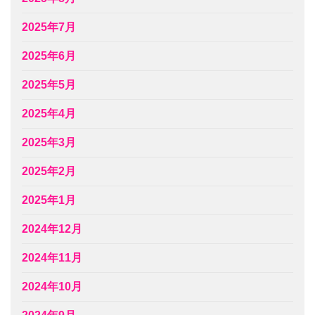
2025年7月
2025年6月
2025年5月
2025年4月
2025年3月
2025年2月
2025年1月
2024年12月
2024年11月
2024年10月