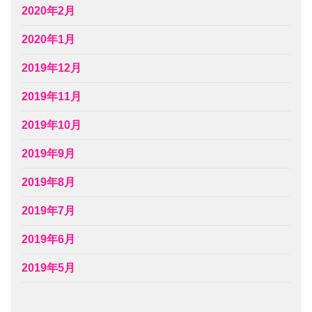
2020年2月
2020年1月
2019年12月
2019年11月
2019年10月
2019年9月
2019年8月
2019年7月
2019年6月
2019年5月