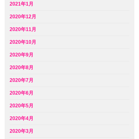
2021年1月
2020年12月
2020年11月
2020年10月
2020年9月
2020年8月
2020年7月
2020年6月
2020年5月
2020年4月
2020年3月