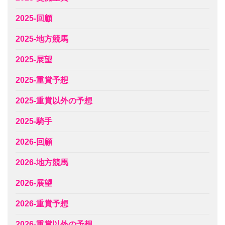
2025-回顧
2025-地方競馬
2025-展望
2025-重賞予想
2025-重賞以外の予想
2025-騎手
2026-回顧
2026-地方競馬
2026-展望
2026-重賞予想
2026-重賞以外の予想