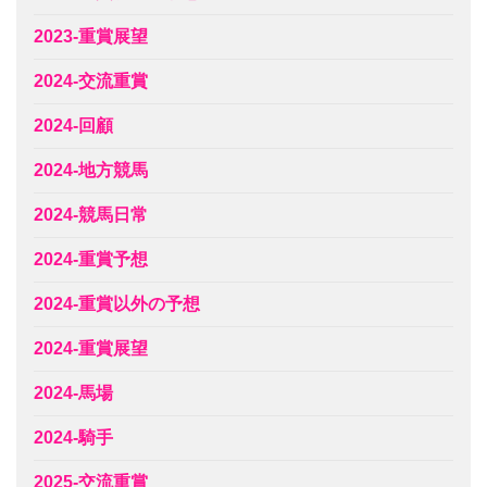
2023-重賞展望
2024-交流重賞
2024-回顧
2024-地方競馬
2024-競馬日常
2024-重賞予想
2024-重賞以外の予想
2024-重賞展望
2024-馬場
2024-騎手
2025-交流重賞