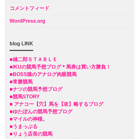
コメントフィード
WordPress.org
blog LINK
■雄二郎ＳＴＡＢＬＥ
■IKUの競馬予想ブログ＊馬券は買い方勝負！
■BOSS猿のアナログ肉眼競馬
■常勝競馬
■ナツの競馬予想ブログ
■競馬STORY
■ アナコー【穴】馬を【攻】略するブログ
■ゆたぽんの競馬予想ブログ
■マイルの神様。
■うまっぷる
■りょう店長の競馬