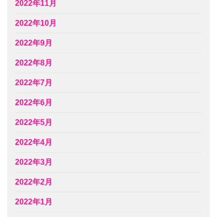
2022年11月
2022年10月
2022年9月
2022年8月
2022年7月
2022年6月
2022年5月
2022年4月
2022年3月
2022年2月
2022年1月