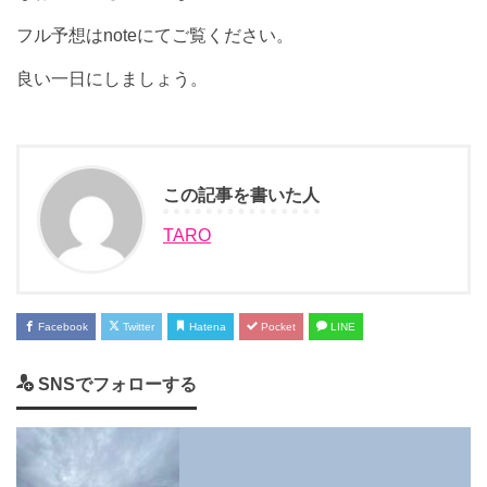
フル予想はnoteにてご覧ください。
良い一日にしましょう。
この記事を書いた人
TARO
Facebook
Twitter
Hatena
Pocket
LINE
SNSでフォローする