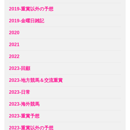
2019-重賞以外の予想
2019-金曜日雑記
2020
2021
2022
2023-回顧
2023-地方競馬＆交流重賞
2023-日常
2023-海外競馬
2023-重賞予想
2023-重賞以外の予想