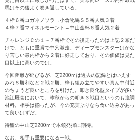
見た目以上に厳しかったはずで、実際同レースの内枠敗戦
馬はその後よく巻き返している。
４枠６番コガネノソラ→小倉牝馬Ｓ５番人気３着
４枠７番マイネルモーント→中山金杯６番人気２着
チャレンジＣの１～７番枠でその後走ったのは上記２頭だ
けで、ともに重賞で中穴激走。ディープモンスターはかな
り苦しい最内枠から２着に好走しており、その価値は見た
目以上に高いのでは。
今回距離が延びるが、芝2200ｍは過去の記録とはいえす
みれＳ勝利など２戦２勝。枠も組み立てやすい真ん中付近
のちょうど良いところを引けた。叩き良化型タイプが多い
池江厩舎において、昨秋からの叩き３戦目というのも強調
材料。相手は揃ったが、今の充実ぶりなら食い込みがあっ
て良いはずだ。
待望の中山芝2200ｍで本領発揮に期待。
なお、相手も重要になる一戦。