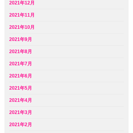
2021年12月
2021年11月
2021年10月
2021年9月
2021年8月
2021年7月
2021年6月
2021年5月
2021年4月
2021年3月
2021年2月