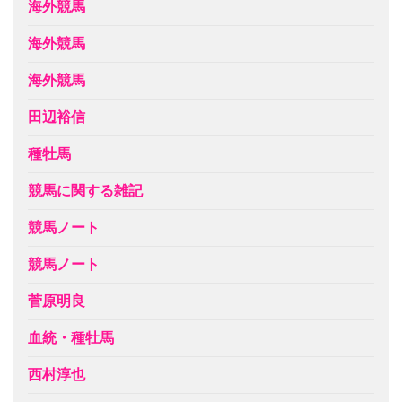
海外競馬
海外競馬
海外競馬
田辺裕信
種牡馬
競馬に関する雑記
競馬ノート
競馬ノート
菅原明良
血統・種牡馬
西村淳也