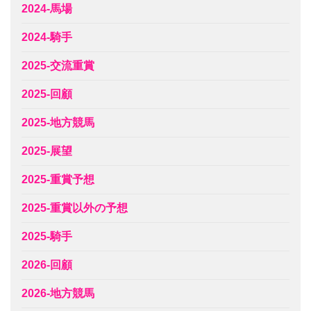
2024-馬場
2024-騎手
2025-交流重賞
2025-回顧
2025-地方競馬
2025-展望
2025-重賞予想
2025-重賞以外の予想
2025-騎手
2026-回顧
2026-地方競馬