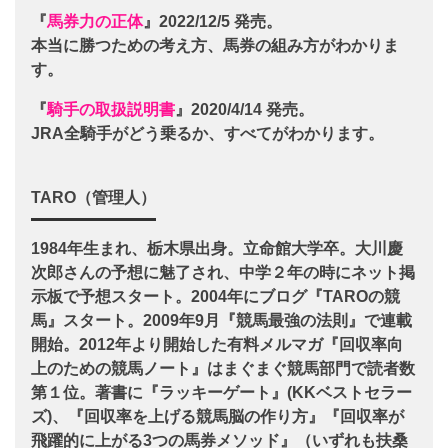
『
馬券力の正体
』2022/12/5 発売。
本当に勝つための考え方、馬券の組み方がわかりま
す。
『
騎手の取扱説明書
』2020/4/14 発売。
JRA全騎手がどう乗るか、すべてがわかります。
TARO（管理人）
1984年生まれ、栃木県出身。立命館大学卒。大川慶
次郎さんの予想に魅了され、中学２年の時にネット掲
示板で予想スタート。2004年にブログ『TAROの競
馬』スタート。2009年9月『競馬最強の法則』で連載
開始。2012年より開始した有料メルマガ『回収率向
上のための競馬ノート』はまぐまぐ競馬部門で読者数
第１位。著書に『ラッキーゲート』(KKベストセラー
ズ)、『回収率を上げる競馬脳の作り方』『回収率が
飛躍的に上がる3つの馬券メソッド』（いずれも扶桑