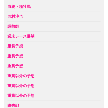
血統・種牡馬
西村淳也
調教師
週末レース展望
重賞予想
重賞予想
重賞予想
重賞以外の予想
重賞以外の予想
重賞以外の予想
障害戦