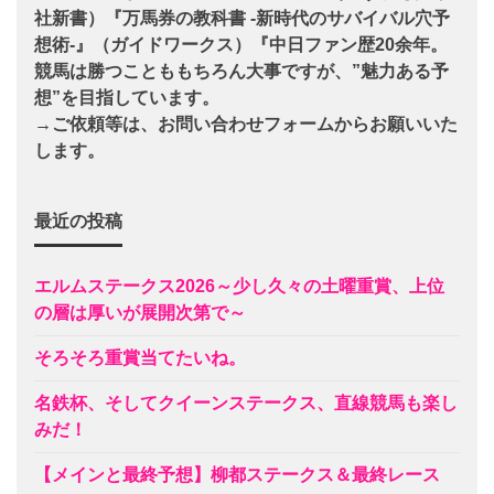
社新書）『万馬券の教科書 -新時代のサバイバル穴予
想術-』（ガイドワークス）『中日ファン歴20余年。
競馬は勝つことももちろん大事ですが、”魅力ある予
想”を目指しています。
→ご依頼等は、お問い合わせフォームからお願いいた
します。
最近の投稿
エルムステークス2026～少し久々の土曜重賞、上位
の層は厚いが展開次第で～
そろそろ重賞当てたいね。
名鉄杯、そしてクイーンステークス、直線競馬も楽し
みだ！
【メインと最終予想】柳都ステークス＆最終レース