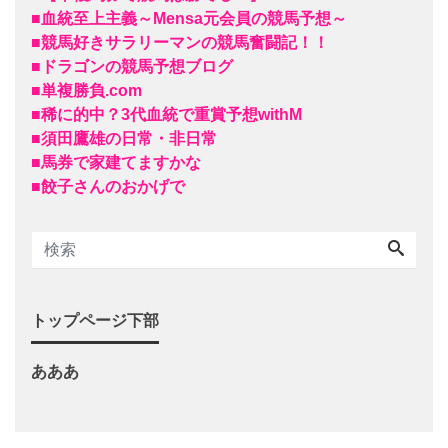
■血統至上主義～Mensa元会員の競馬予想～
■競馬好きサラリーマンの競馬奮闘記！！
■ドラゴンの競馬予想ブログ
■単複勝負.com
■稀に的中？3代血統で重賞予想withM
■須田鷹雄の日常・非日常
■馬券で家建てますかな
■餃子さんのおかげで
トップページ下部
あああ