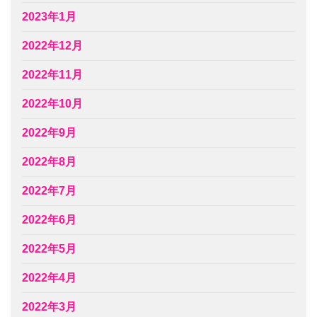
2023年1月
2022年12月
2022年11月
2022年10月
2022年9月
2022年8月
2022年7月
2022年6月
2022年5月
2022年4月
2022年3月