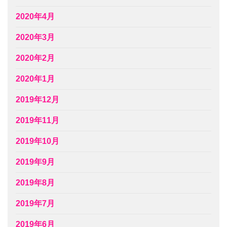
2020年4月
2020年3月
2020年2月
2020年1月
2019年12月
2019年11月
2019年10月
2019年9月
2019年8月
2019年7月
2019年6月