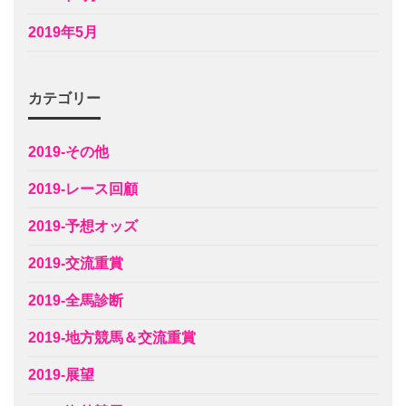
2019年5月
カテゴリー
2019-その他
2019-レース回顧
2019-予想オッズ
2019-交流重賞
2019-全馬診断
2019-地方競馬＆交流重賞
2019-展望