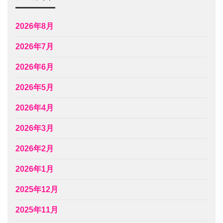
2026年8月
2026年7月
2026年6月
2026年5月
2026年4月
2026年3月
2026年2月
2026年1月
2025年12月
2025年11月