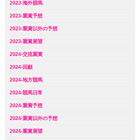
2023-海外競馬
2023-重賞予想
2023-重賞以外の予想
2023-重賞展望
2024-交流重賞
2024-回顧
2024-地方競馬
2024-競馬日常
2024-重賞予想
2024-重賞以外の予想
2024-重賞展望