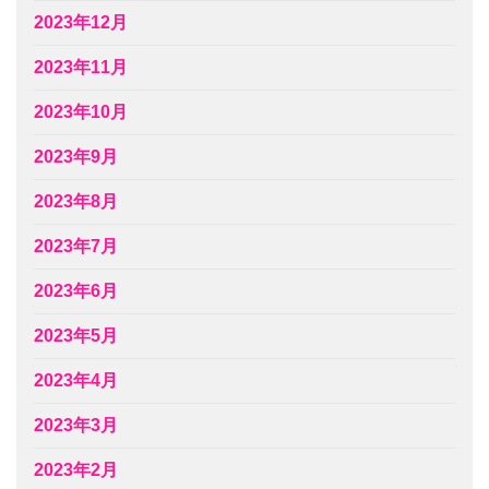
2023年12月
2023年11月
2023年10月
2023年9月
2023年8月
2023年7月
2023年6月
2023年5月
2023年4月
2023年3月
2023年2月