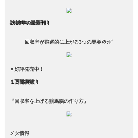
2018年の最新刊！
回収率が飛躍的に上がる3つの馬券ﾒｿｯﾄﾞ
▼好評発売中！
１万部突破！
『回収率を上げる競馬脳の作り方』
メタ情報