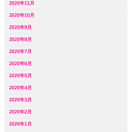
2020年11月
2020年10月
2020年9月
2020年8月
2020年7月
2020年6月
2020年5月
2020年4月
2020年3月
2020年2月
2020年1月