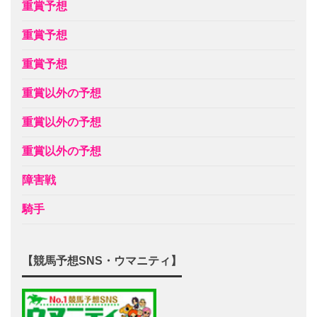
重賞予想
重賞予想
重賞予想
重賞以外の予想
重賞以外の予想
重賞以外の予想
障害戦
騎手
【競馬予想SNS・ウマニティ】