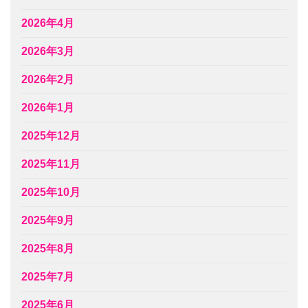
2026年4月
2026年3月
2026年2月
2026年1月
2025年12月
2025年11月
2025年10月
2025年9月
2025年8月
2025年7月
2025年6月