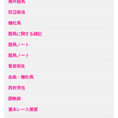
海外競馬
田辺裕信
種牡馬
競馬に関する雑記
競馬ノート
競馬ノート
菅原明良
血統・種牡馬
西村淳也
調教師
週末レース展望