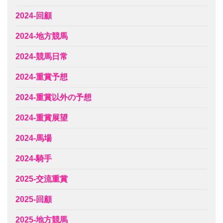
2024-回顧
2024-地方競馬
2024-競馬日常
2024-重賞予想
2024-重賞以外の予想
2024-重賞展望
2024-馬場
2024-騎手
2025-交流重賞
2025-回顧
2025-地方競馬