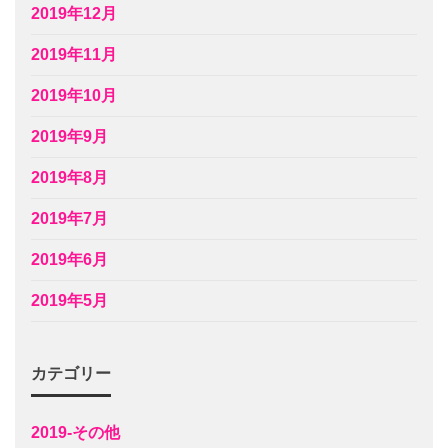
2019年12月
2019年11月
2019年10月
2019年9月
2019年8月
2019年7月
2019年6月
2019年5月
カテゴリー
2019-その他