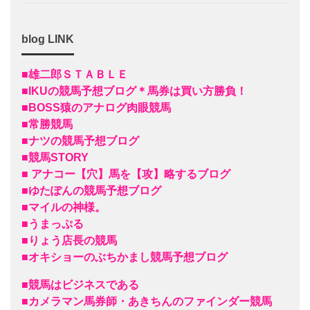
blog LINK
■雄二郎ＳＴＡＢＬＥ
■IKUの競馬予想ブログ＊馬券は買い方勝負！
■BOSS猿のアナログ肉眼競馬
■常勝競馬
■ナツの競馬予想ブログ
■競馬STORY
■ アナコー【穴】馬を【攻】略するブログ
■ゆたぽんの競馬予想ブログ
■マイルの神様。
■うまっぷる
■りょう店長の競馬
■オキショーのぶちかまし競馬予想ブログ
■競馬はビジネスである
■カメラマン馬券師・あきちんのファインダー競馬