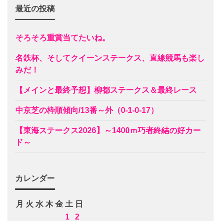
最近の投稿
そろそろ重賞当てたいね。
名鉄杯、そしてクイーンステークス、直線競馬も楽し
みだ！
【メインと最終予想】柳都ステークス＆最終レース
中京芝の枠順傾向/13番～外（0-1-0-17）
【東海ステークス2026】～1400ｍ巧者終結の好カー
ド～
カレンダー
月
火
水
木
金
土
日
1
2