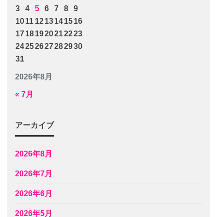
3
4
5
6
7
8
9
10
11
12
13
14
15
16
17
18
19
20
21
22
23
24
25
26
27
28
29
30
31
2026年8月
« 7月
アーカイブ
2026年8月
2026年7月
2026年6月
2026年5月