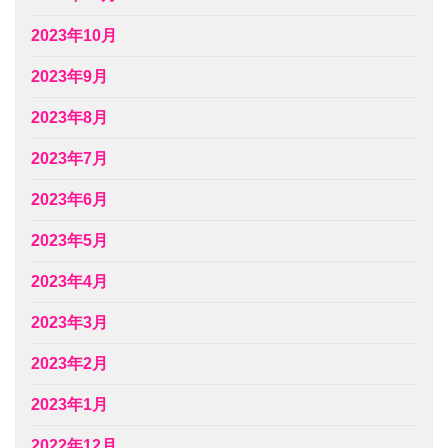
2023年10月
2023年9月
2023年8月
2023年7月
2023年6月
2023年5月
2023年4月
2023年3月
2023年2月
2023年1月
2022年12月