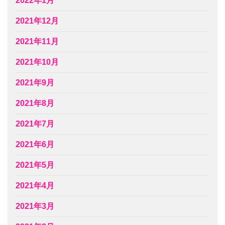
2022年1月
2021年12月
2021年11月
2021年10月
2021年9月
2021年8月
2021年7月
2021年6月
2021年5月
2021年4月
2021年3月