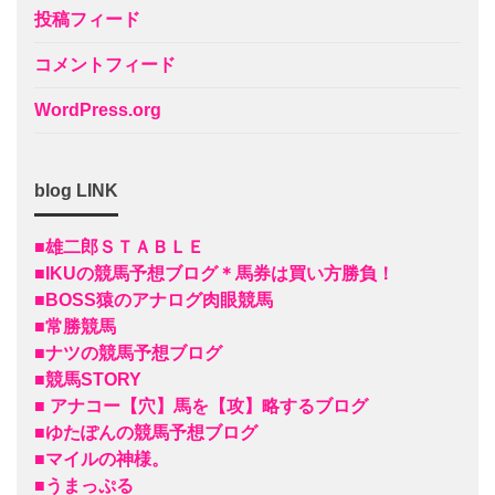
投稿フィード
コメントフィード
WordPress.org
blog LINK
■雄二郎ＳＴＡＢＬＥ
■IKUの競馬予想ブログ＊馬券は買い方勝負！
■BOSS猿のアナログ肉眼競馬
■常勝競馬
■ナツの競馬予想ブログ
■競馬STORY
■ アナコー【穴】馬を【攻】略するブログ
■ゆたぽんの競馬予想ブログ
■マイルの神様。
■うまっぷる