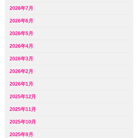
2026年7月
2026年6月
2026年5月
2026年4月
2026年3月
2026年2月
2026年1月
2025年12月
2025年11月
2025年10月
2025年9月