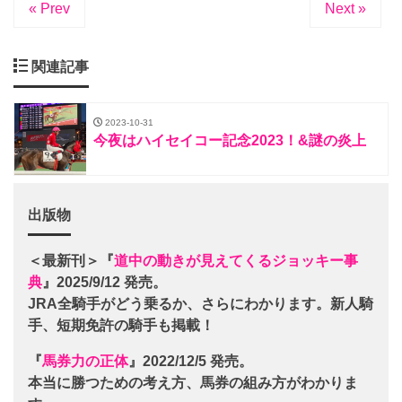
« Prev
Next »
関連記事
2023-10-31
今夜はハイセイコー記念2023！&謎の炎上
出版物
＜最新刊＞『
道中の動きが見えてくるジョッキー事
典
』2025/9/12 発売。
JRA全騎手がどう乗るか、さらにわかります。新人騎
手、短期免許の騎手も掲載！
『
馬券力の正体
』2022/12/5 発売。
本当に勝つための考え方、馬券の組み方がわかりま