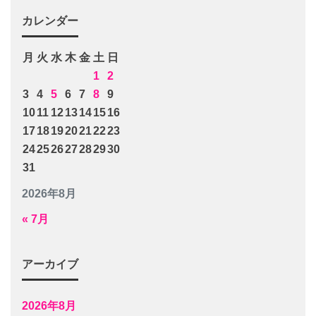
カレンダー
月
火
水
木
金
土
日
1
2
3
4
5
6
7
8
9
10
11
12
13
14
15
16
17
18
19
20
21
22
23
24
25
26
27
28
29
30
31
2026年8月
« 7月
アーカイブ
2026年8月