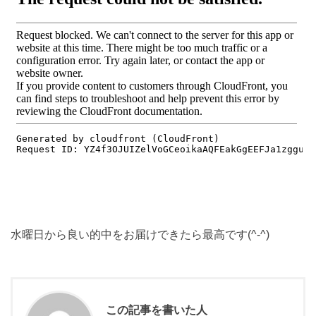
水曜日から良い的中をお届けできたら最高です(^-^)
この記事を書いた人