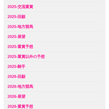
2025-交流重賞
2025-回顧
2025-地方競馬
2025-展望
2025-重賞予想
2025-重賞以外の予想
2025-騎手
2026-回顧
2026-地方競馬
2026-展望
2026-重賞予想