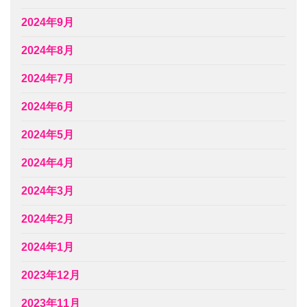
2024年9月
2024年8月
2024年7月
2024年6月
2024年5月
2024年4月
2024年3月
2024年2月
2024年1月
2023年12月
2023年11月