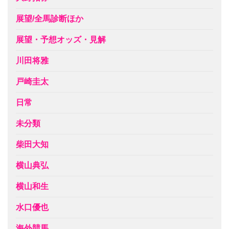
展望/全馬診断ほか
展望・予想オッズ・見解
川田将雅
戸崎圭太
日常
未分類
柴田大知
横山典弘
横山和生
水口優也
海外競馬