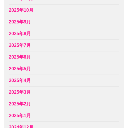
2025年10月
2025年9月
2025年8月
2025年7月
2025年6月
2025年5月
2025年4月
2025年3月
2025年2月
2025年1月
2024年12月