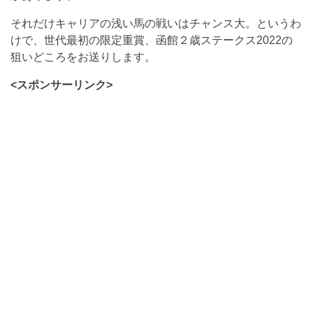
それだけキャリアの浅い馬の戦いはチャンス大。というわ
けで、世代最初の限定重賞、函館２歳ステークス2022の
狙いどころをお送りします。
<スポンサーリンク>