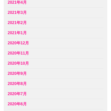
2021年4月
2021年3月
2021年2月
2021年1月
2020年12月
2020年11月
2020年10月
2020年9月
2020年8月
2020年7月
2020年6月