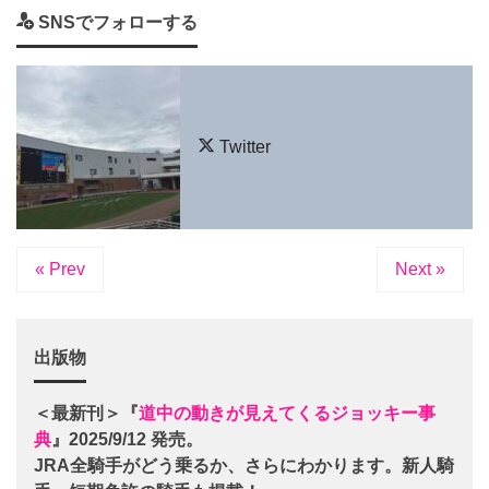
SNSでフォローする
Twitter
« Prev
Next »
出版物
＜最新刊＞『
道中の動きが見えてくるジョッキー事
典
』2025/9/12 発売。
JRA全騎手がどう乗るか、さらにわかります。新人騎