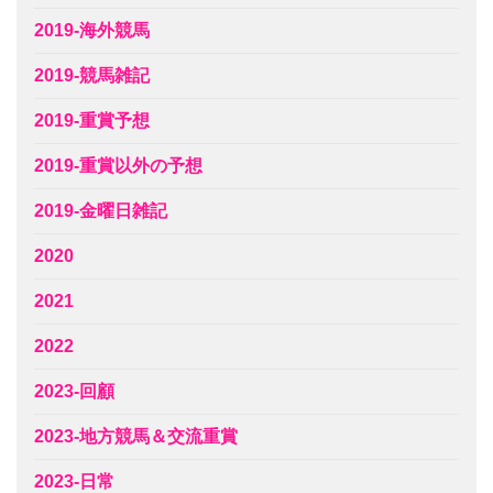
2019-海外競馬
2019-競馬雑記
2019-重賞予想
2019-重賞以外の予想
2019-金曜日雑記
2020
2021
2022
2023-回顧
2023-地方競馬＆交流重賞
2023-日常