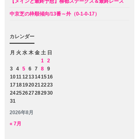
【メインと最終予想】柳都ステークス＆最終レース
中京芝の枠順傾向/13番～外（0-1-0-17）
カレンダー
月
火
水
木
金
土
日
1
2
3
4
5
6
7
8
9
10
11
12
13
14
15
16
17
18
19
20
21
22
23
24
25
26
27
28
29
30
31
2026年8月
« 7月