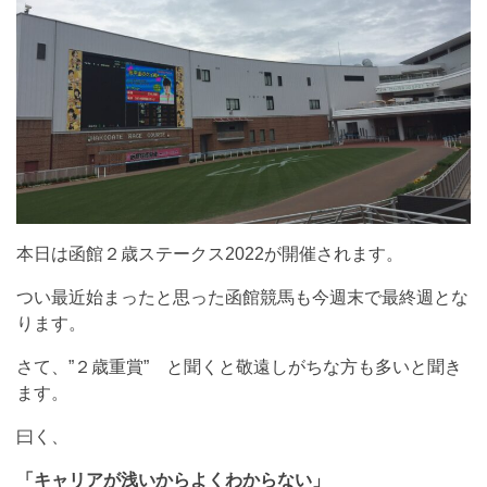
本日は函館２歳ステークス2022が開催されます。
つい最近始まったと思った函館競馬も今週末で最終週とな
ります。
さて、”２歳重賞” と聞くと敬遠しがちな方も多いと聞き
ます。
曰く、
「キャリアが浅いからよくわからない」