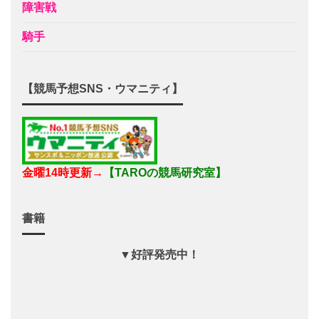
障害戦
騎手
【競馬予想SNS・ウマニティ】
金曜14時更新→
【TAROの競馬研究室】
書籍
▼好評発売中！