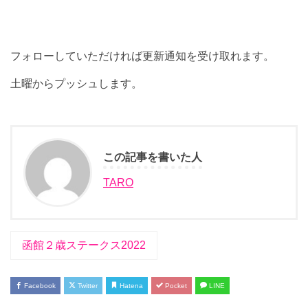
フォローしていただければ更新通知を受け取れます。
土曜からプッシュします。
この記事を書いた人
TARO
函館２歳ステークス2022
Facebook
Twitter
Hatena
Pocket
LINE