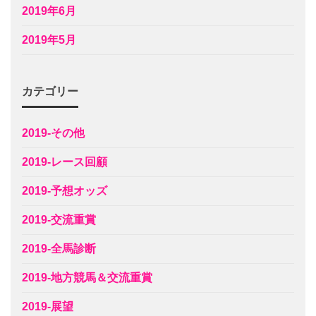
2019年6月
2019年5月
カテゴリー
2019-その他
2019-レース回顧
2019-予想オッズ
2019-交流重賞
2019-全馬診断
2019-地方競馬＆交流重賞
2019-展望