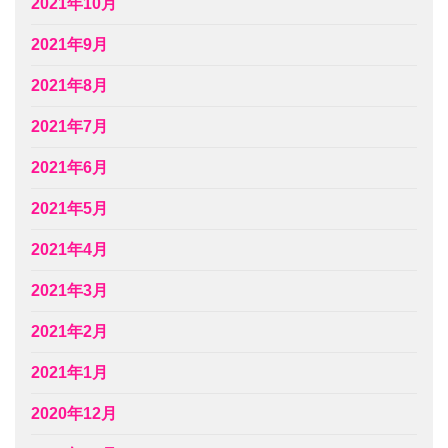
2021年10月
2021年9月
2021年8月
2021年7月
2021年6月
2021年5月
2021年4月
2021年3月
2021年2月
2021年1月
2020年12月