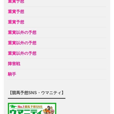
重賞予想
重賞予想
重賞予想
重賞以外の予想
重賞以外の予想
重賞以外の予想
障害戦
騎手
【競馬予想SNS・ウマニティ】