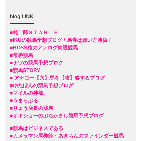
blog LINK
■雄二郎ＳＴＡＢＬＥ
■IKUの競馬予想ブログ＊馬券は買い方勝負！
■BOSS猿のアナログ肉眼競馬
■常勝競馬
■ナツの競馬予想ブログ
■競馬STORY
■ アナコー【穴】馬を【攻】略するブログ
■ゆたぽんの競馬予想ブログ
■マイルの神様。
■うまっぷる
■りょう店長の競馬
■オキショーのぶちかまし競馬予想ブログ
■競馬はビジネスである
■カメラマン馬券師・あきちんのファインダー競馬