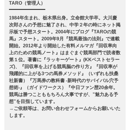
TARO（管理人）
1984年生まれ、栃木県出身。立命館大学卒。大川慶
次郎さんの予想に魅了され、中学２年の時にネット掲
示板で予想スタート。2004年にブログ『TAROの競
馬』スタート。2009年9月『競馬最強の法則』で連載
開始。2012年より開始した有料メルマガ『回収率向
上のための競馬ノート』はまぐまぐ競馬部門で読者数
第１位。著書に『ラッキーゲート』(KKベストセラー
ズ)、『回収率を上げる競馬脳の作り方』『回収率が
飛躍的に上がる3つの馬券メソッド』（いずれも扶桑
社新書）『万馬券の教科書 -新時代のサバイバル穴予
想術-』（ガイドワークス）『中日ファン歴20余年。
競馬は勝つことももちろん大事ですが、”魅力ある予
想”を目指しています。
→ご依頼等は、お問い合わせフォームからお願いいた
します。