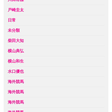
戸崎圭太
日常
未分類
柴田大知
横山典弘
横山和生
水口優也
海外競馬
海外競馬
海外競馬