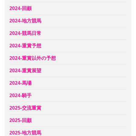
2024-回顧
2024-地方競馬
2024-競馬日常
2024-重賞予想
2024-重賞以外の予想
2024-重賞展望
2024-馬場
2024-騎手
2025-交流重賞
2025-回顧
2025-地方競馬