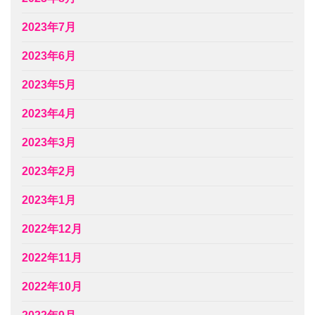
2023年7月
2023年6月
2023年5月
2023年4月
2023年3月
2023年2月
2023年1月
2022年12月
2022年11月
2022年10月