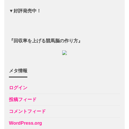
▼好評発売中！
『回収率を上げる競馬脳の作り方』
メタ情報
ログイン
投稿フィード
コメントフィード
WordPress.org