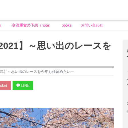
）
交流重賞の予想（note）
books
お問い合わせ
021】～思い出のレースを
021】～思い出のレースを今年も仕留めたい～
cket
LINE