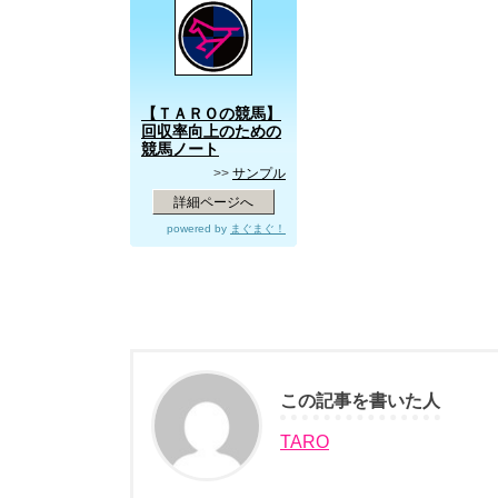
【ＴＡＲＯの競馬】
回収率向上のための
競馬ノート
>>
サンプル
詳細ページへ
powered by
まぐまぐ！
この記事を書いた人
TARO