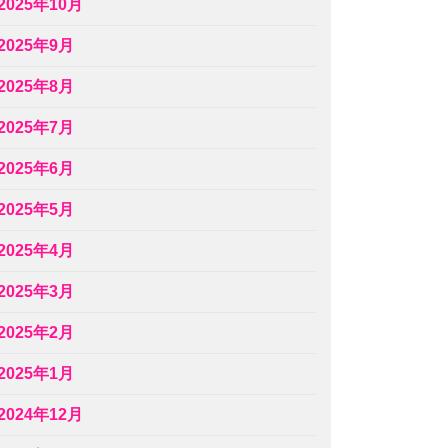
2025年10月
2025年9月
2025年8月
2025年7月
2025年6月
2025年5月
2025年4月
2025年3月
2025年2月
2025年1月
2024年12月