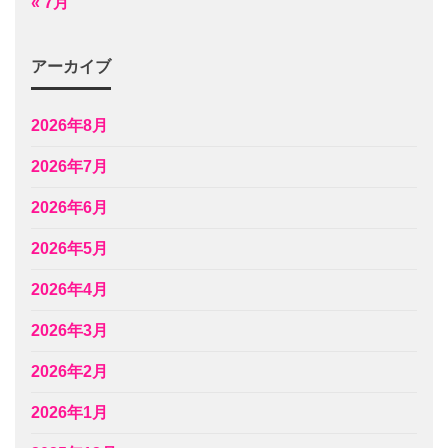
« 7月
アーカイブ
2026年8月
2026年7月
2026年6月
2026年5月
2026年4月
2026年3月
2026年2月
2026年1月