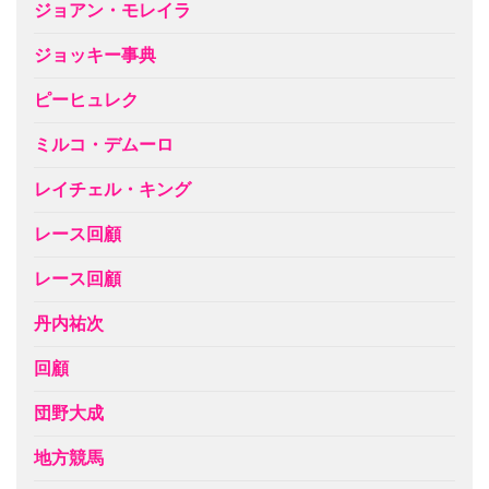
ジョアン・モレイラ
ジョッキー事典
ピーヒュレク
ミルコ・デムーロ
レイチェル・キング
レース回顧
レース回顧
丹内祐次
回顧
団野大成
地方競馬