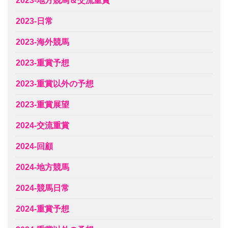
2023-地方競馬＆交流重賞
2023-日常
2023-海外競馬
2023-重賞予想
2023-重賞以外の予想
2023-重賞展望
2024-交流重賞
2024-回顧
2024-地方競馬
2024-競馬日常
2024-重賞予想