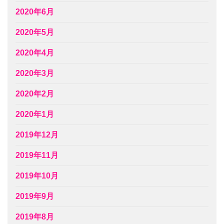
2020年6月
2020年5月
2020年4月
2020年3月
2020年2月
2020年1月
2019年12月
2019年11月
2019年10月
2019年9月
2019年8月