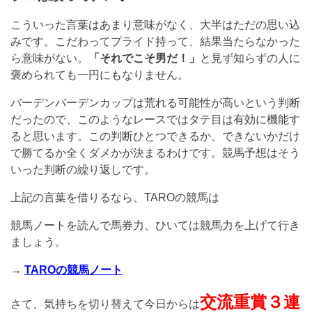
こういった言葉はあまり意味がなく、大半はただの思い込
みです。こだわってプライド持って、結果当たらなかった
ら意味がない。
「それでこそ男だ！」
と見ず知らずの人に
褒められても一円にもなりません。
バーデンバーデンカップは荒れる可能性が高いという判断
だったので、このようなレースではタテ目は有効に機能す
ると思います。この判断ひとつできるか、できないかだけ
で勝てるか全くダメかが決まるわけです。競馬予想はそう
いった判断の繰り返しです。
上記の言葉を借りるなら、TAROの競馬は
競馬ノートを読んで馬券力、ひいては競馬力を上げて行き
ましょう。
→
TAROの競馬ノート
交流重賞３連
さて、気持ちを切り替えて今日からは