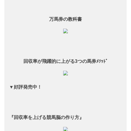
万馬券の教科書
回収率が飛躍的に上がる3つの馬券ﾒｿｯﾄﾞ
▼好評発売中！
『回収率を上げる競馬脳の作り方』