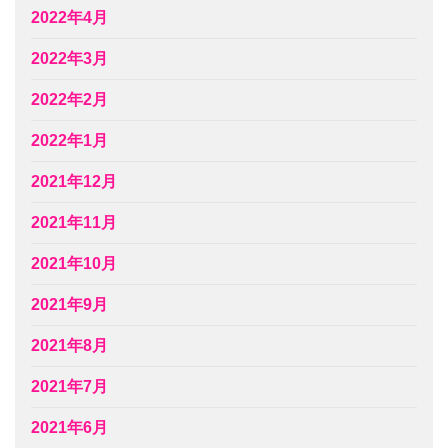
2022年4月
2022年3月
2022年2月
2022年1月
2021年12月
2021年11月
2021年10月
2021年9月
2021年8月
2021年7月
2021年6月