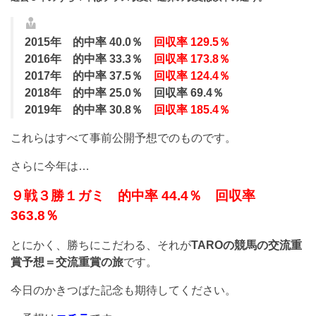
2015年 的中率 40.0％
回収率 129.5％
2016年 的中率 33.3％
回収率 173.8％
2017年 的中率 37.5％
回収率 124.4％
2018年 的中率 25.0％ 回収率 69.4％
2019年 的中率 30.8％
回収率 185.4％
これらはすべて事前公開予想でのものです。
さらに今年は…
９戦３勝１ガミ 的中率 44.4％ 回収率
363.8％
とにかく、勝ちにこだわる、それが
TAROの競馬の交流重
賞予想＝交流重賞の旅
です。
今日のかきつばた記念も期待してください。