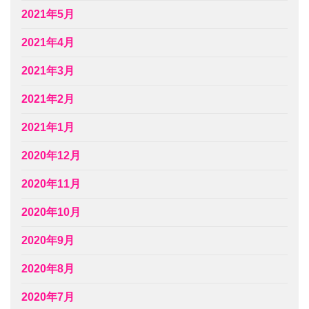
2021年5月
2021年4月
2021年3月
2021年2月
2021年1月
2020年12月
2020年11月
2020年10月
2020年9月
2020年8月
2020年7月