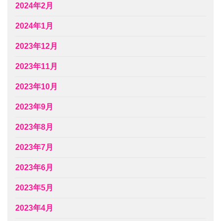
2024年2月
2024年1月
2023年12月
2023年11月
2023年10月
2023年9月
2023年8月
2023年7月
2023年6月
2023年5月
2023年4月