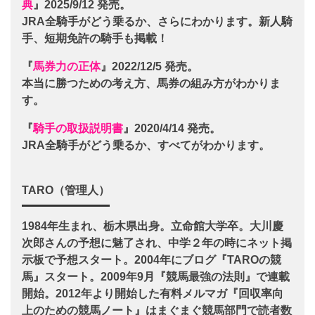
典
』2025/9/12 発売。
JRA全騎手がどう乗るか、さらにわかります。新人騎
手、短期免許の騎手も掲載！
『
馬券力の正体
』2022/12/5 発売。
本当に勝つための考え方、馬券の組み方がわかりま
す。
『
騎手の取扱説明書
』2020/4/14 発売。
JRA全騎手がどう乗るか、すべてがわかります。
TARO（管理人）
1984年生まれ、栃木県出身。立命館大学卒。大川慶
次郎さんの予想に魅了され、中学２年の時にネット掲
示板で予想スタート。2004年にブログ『TAROの競
馬』スタート。2009年9月『競馬最強の法則』で連載
開始。2012年より開始した有料メルマガ『回収率向
上のための競馬ノート』はまぐまぐ競馬部門で読者数