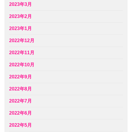
2023年3月
2023年2月
2023年1月
2022年12月
2022年11月
2022年10月
2022年9月
2022年8月
2022年7月
2022年6月
2022年5月