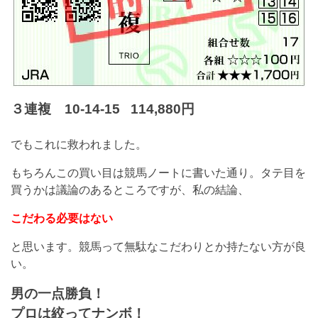
３連複 10-14-15 114,880円
でもこれに救われました。
もちろんこの買い目は競馬ノートに書いた通り。タテ目を
買うかは議論のあるところですが、私の結論、
こだわる必要はない
と思います。競馬って無駄なこだわりとか持たない方が良
い。
男の一点勝負！
プロは絞ってナンボ！