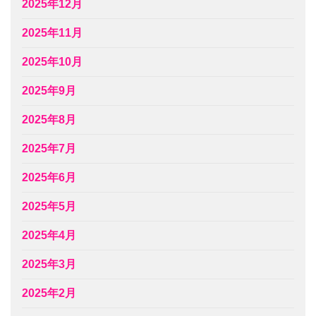
2025年12月
2025年11月
2025年10月
2025年9月
2025年8月
2025年7月
2025年6月
2025年5月
2025年4月
2025年3月
2025年2月