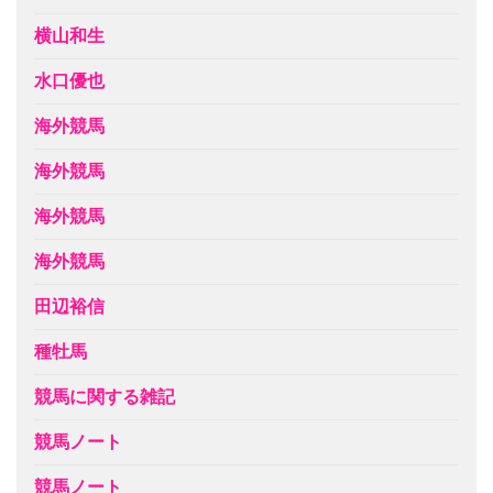
横山和生
水口優也
海外競馬
海外競馬
海外競馬
海外競馬
田辺裕信
種牡馬
競馬に関する雑記
競馬ノート
競馬ノート