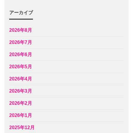
アーカイブ
2026年8月
2026年7月
2026年6月
2026年5月
2026年4月
2026年3月
2026年2月
2026年1月
2025年12月