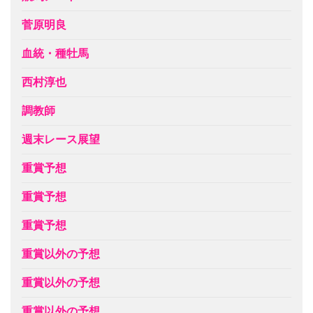
菅原明良
血統・種牡馬
西村淳也
調教師
週末レース展望
重賞予想
重賞予想
重賞予想
重賞以外の予想
重賞以外の予想
重賞以外の予想