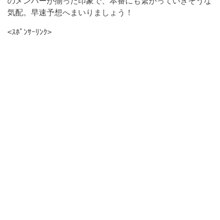
のメンバーが揃った印象で、本番にも繋がっていきそうな
気配。早速予想へまいりましょう！
<ｽﾎﾟﾝｻｰﾘﾝｸ>