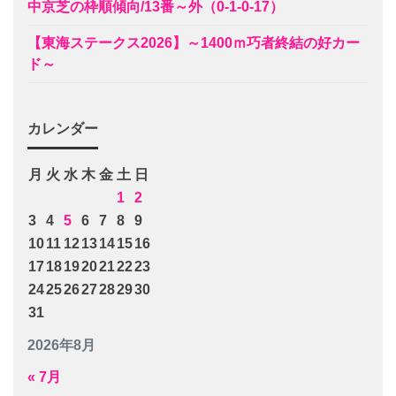
中京芝の枠順傾向/13番～外（0-1-0-17）
【東海ステークス2026】～1400ｍ巧者終結の好カー
ド～
カレンダー
月
火
水
木
金
土
日
1
2
3
4
5
6
7
8
9
10
11
12
13
14
15
16
17
18
19
20
21
22
23
24
25
26
27
28
29
30
31
2026年8月
« 7月