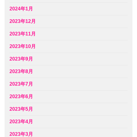
2024年1月
2023年12月
2023年11月
2023年10月
2023年9月
2023年8月
2023年7月
2023年6月
2023年5月
2023年4月
2023年3月