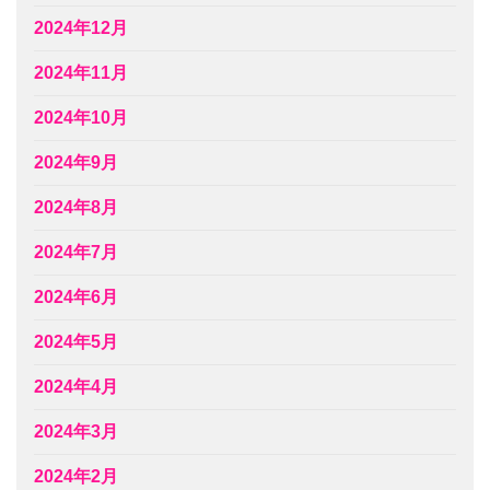
2024年12月
2024年11月
2024年10月
2024年9月
2024年8月
2024年7月
2024年6月
2024年5月
2024年4月
2024年3月
2024年2月