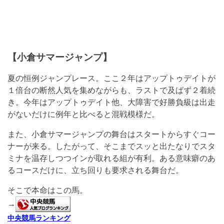
【小倉サマージャンプ】
夏の恒例ジャンプレース。ここ２年はアップトゥデイトが
１倍台の断然人気を集めながらも、ラストで及ばず２着続
き。今年はアップトゥデイト他、大障害で好勝負級は出走
がないだけに例年と比べると混戦模様だ。
また、小倉サマージャンプの舞台はスタートからすぐコー
ナーが来る。したがって、そこまでスッと出たなりでスタ
ミナを温存しつつインが取れる組が有利。ある意味癖のあ
るコースだけに、立ち回りも要求される舞台だ。
そこで本命はこの馬。
→
中央競馬ランキング