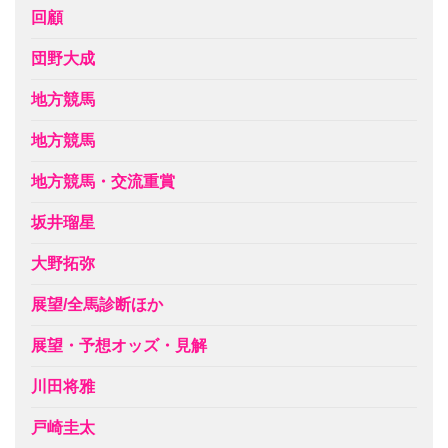
回顧
団野大成
地方競馬
地方競馬
地方競馬・交流重賞
坂井瑠星
大野拓弥
展望/全馬診断ほか
展望・予想オッズ・見解
川田将雅
戸崎圭太