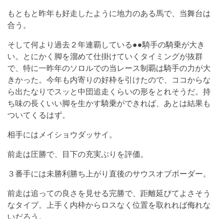
もともと昨年も好走したように地力のある馬で、当舞台は
合う。
そして何より過去２年連覇している●●騎手の騎乗が大き
い。とにかく脚を溜めて仕掛けていくタイミングが抜群
で、特に一昨年のソロルでの当レース制覇は騎手の力が大
きかった。今年も内寄りの好枠を引けたので、ココからな
ら出たなりでスッと中団追走くらいの形をとれそうだ。持
ち味の長くいい脚を生かす騎乗ができれば、あとは結果も
ついてくるはず。
相手にはメイショウダッサイ。
前走は圧勝で、目下の充実ぶりを評価。
３番手には未勝利勝ち上がり直後のサウスオブボーダー。
前走は追っての良さを見せる完勝で、距離延びてよさそう
なタイプ。上手く内枠からロスなく位置を取れれば侮れな
いだろう。