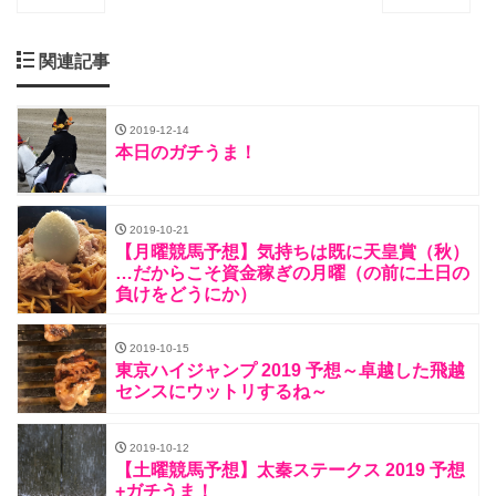
関連記事
2019-12-14
本日のガチうま！
2019-10-21
【月曜競馬予想】気持ちは既に天皇賞（秋）
…だからこそ資金稼ぎの月曜（の前に土日の
負けをどうにか）
2019-10-15
東京ハイジャンプ 2019 予想～卓越した飛越
センスにウットリするね～
2019-10-12
【土曜競馬予想】太秦ステークス 2019 予想
+ガチうま！