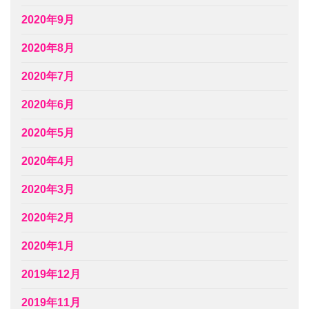
2020年9月
2020年8月
2020年7月
2020年6月
2020年5月
2020年4月
2020年3月
2020年2月
2020年1月
2019年12月
2019年11月