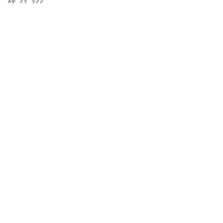
ｽﾎﾟﾝｻｰﾘﾝｸ