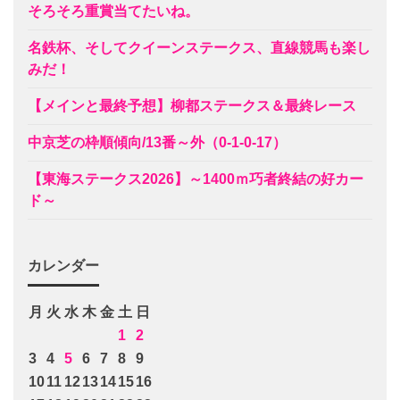
そろそろ重賞当てたいね。
名鉄杯、そしてクイーンステークス、直線競馬も楽し
みだ！
【メインと最終予想】柳都ステークス＆最終レース
中京芝の枠順傾向/13番～外（0-1-0-17）
【東海ステークス2026】～1400ｍ巧者終結の好カー
ド～
カレンダー
月
火
水
木
金
土
日
1
2
3
4
5
6
7
8
9
10
11
12
13
14
15
16