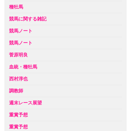
種牡馬
競馬に関する雑記
競馬ノート
競馬ノート
菅原明良
血統・種牡馬
西村淳也
調教師
週末レース展望
重賞予想
重賞予想