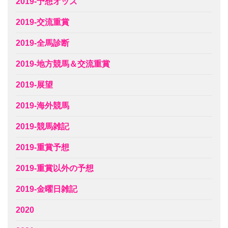
2019-予想オッズ
2019-交流重賞
2019-全馬診断
2019-地方競馬＆交流重賞
2019-展望
2019-海外競馬
2019-競馬雑記
2019-重賞予想
2019-重賞以外の予想
2019-金曜日雑記
2020