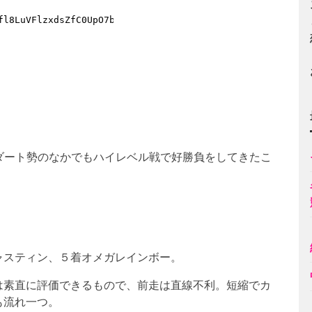
歳ダート勢のなかでもハイレベル戦で好勝負をしてきたこ
。
ャスティン、５着オメガレインボー。
は素直に評価できるもので、前走は直線不利。短縮でカ
も流れ一つ。