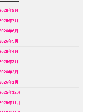
2026年8月
2026年7月
2026年6月
2026年5月
2026年4月
2026年3月
2026年2月
2026年1月
2025年12月
2025年11月