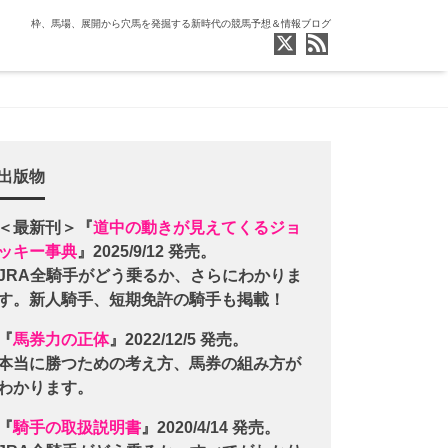
枠、馬場、展開から穴馬を発掘する新時代の競馬予想＆情報ブログ
出版物
＜最新刊＞『
道中の動きが見えてくるジョ
ッキー事典
』2025/9/12 発売。
JRA全騎手がどう乗るか、さらにわかりま
す。新人騎手、短期免許の騎手も掲載！
『
馬券力の正体
』2022/12/5 発売。
本当に勝つための考え方、馬券の組み方が
わかります。
『
騎手の取扱説明書
』2020/4/14 発売。