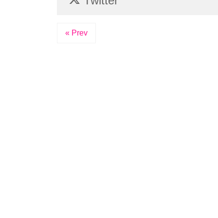
Twitter
« Prev