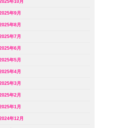
2025年10月
2025年9月
2025年8月
2025年7月
2025年6月
2025年5月
2025年4月
2025年3月
2025年2月
2025年1月
2024年12月