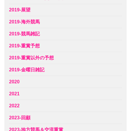
2019-展望
2019-海外競馬
2019-競馬雑記
2019-重賞予想
2019-重賞以外の予想
2019-金曜日雑記
2020
2021
2022
2023-回顧
2023-地方競馬＆交流重賞