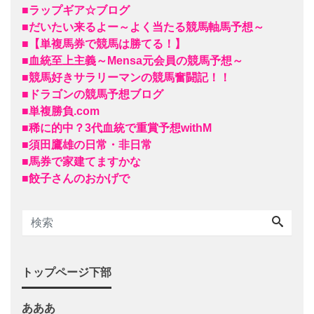
■ラップギア☆ブログ
■だいたい来るよー～よく当たる競馬軸馬予想～
■【単複馬券で競馬は勝てる！】
■血統至上主義～Mensa元会員の競馬予想～
■競馬好きサラリーマンの競馬奮闘記！！
■ドラゴンの競馬予想ブログ
■単複勝負.com
■稀に的中？3代血統で重賞予想withM
■須田鷹雄の日常・非日常
■馬券で家建てますかな
■餃子さんのおかげで
トップページ下部
あああ