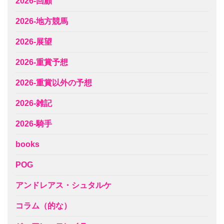
2026-回顧
2026-地方競馬
2026-展望
2026-重賞予想
2026-重賞以外の予想
2026-雑記
2026-騎手
books
POG
アンドレアス・シュタルケ
コラム（的な）