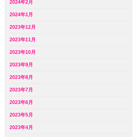
2024年2月
2024年1月
2023年12月
2023年11月
2023年10月
2023年9月
2023年8月
2023年7月
2023年6月
2023年5月
2023年4月