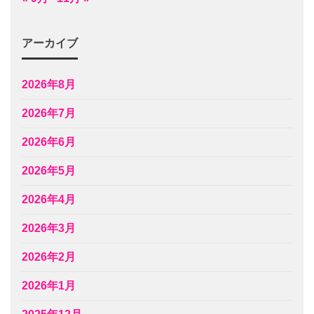
アーカイブ
2026年8月
2026年7月
2026年6月
2026年5月
2026年4月
2026年3月
2026年2月
2026年1月