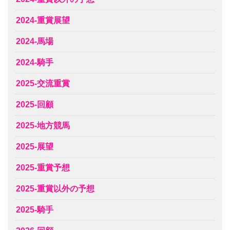
2024-重賞展望
2024-馬場
2024-騎手
2025-交流重賞
2025-回顧
2025-地方競馬
2025-展望
2025-重賞予想
2025-重賞以外の予想
2025-騎手