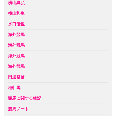
横山典弘
横山和生
水口優也
海外競馬
海外競馬
海外競馬
海外競馬
田辺裕信
種牡馬
競馬に関する雑記
競馬ノート