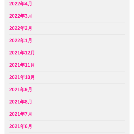
2022年4月
2022年3月
2022年2月
2022年1月
2021年12月
2021年11月
2021年10月
2021年9月
2021年8月
2021年7月
2021年6月