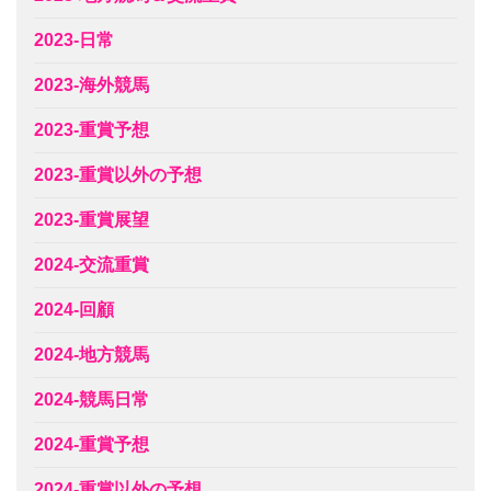
2023-日常
2023-海外競馬
2023-重賞予想
2023-重賞以外の予想
2023-重賞展望
2024-交流重賞
2024-回顧
2024-地方競馬
2024-競馬日常
2024-重賞予想
2024-重賞以外の予想