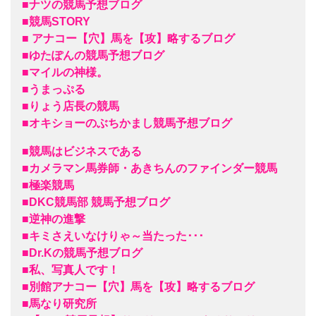
■ナツの競馬予想ブログ
■競馬STORY
■ アナコー【穴】馬を【攻】略するブログ
■ゆたぽんの競馬予想ブログ
■マイルの神様。
■うまっぷる
■りょう店長の競馬
■オキショーのぶちかまし競馬予想ブログ
■競馬はビジネスである
■カメラマン馬券師・あきちんのファインダー競馬
■極楽競馬
■DKC競馬部 競馬予想ブログ
■逆神の進撃
■キミさえいなけりゃ～当たった･･･
■Dr.Kの競馬予想ブログ
■私、写真人です！
■別館アナコー【穴】馬を【攻】略するブログ
■馬なり研究所