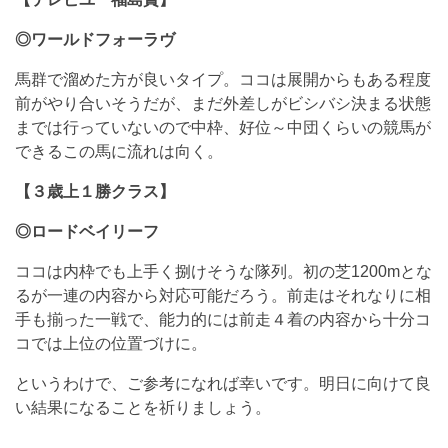
◎ワールドフォーラヴ
馬群で溜めた方が良いタイプ。ココは展開からもある程度
前がやり合いそうだが、まだ外差しがビシバシ決まる状態
までは行っていないので中枠、好位～中団くらいの競馬が
できるこの馬に流れは向く。
【３歳上１勝クラス】
◎ロードベイリーフ
ココは内枠でも上手く捌けそうな隊列。初の芝1200mとな
るが一連の内容から対応可能だろう。前走はそれなりに相
手も揃った一戦で、能力的には前走４着の内容から十分コ
コでは上位の位置づけに。
というわけで、ご参考になれば幸いです。明日に向けて良
い結果になることを祈りましょう。