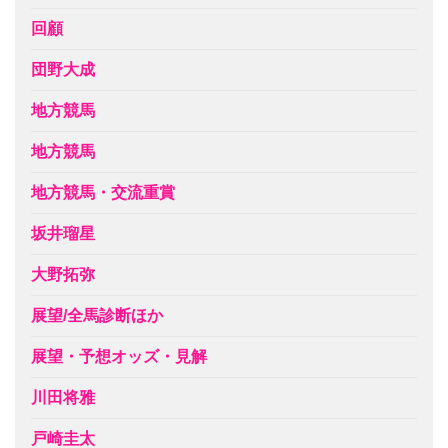
回顧
団野大成
地方競馬
地方競馬
地方競馬・交流重賞
坂井瑠星
大野拓弥
展望/全馬診断ほか
展望・予想オッズ・見解
川田将雅
戸崎圭太