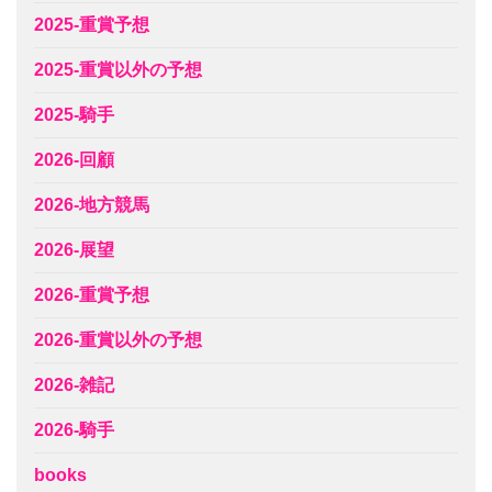
2025-重賞予想
2025-重賞以外の予想
2025-騎手
2026-回顧
2026-地方競馬
2026-展望
2026-重賞予想
2026-重賞以外の予想
2026-雑記
2026-騎手
books