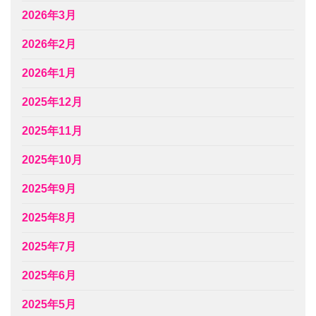
2026年3月
2026年2月
2026年1月
2025年12月
2025年11月
2025年10月
2025年9月
2025年8月
2025年7月
2025年6月
2025年5月