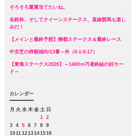
そろそろ重賞当てたいね。
名鉄杯、そしてクイーンステークス、直線競馬も楽し
みだ！
【メインと最終予想】柳都ステークス＆最終レース
中京芝の枠順傾向/13番～外（0-1-0-17）
【東海ステークス2026】～1400ｍ巧者終結の好カー
ド～
カレンダー
月
火
水
木
金
土
日
1
2
3
4
5
6
7
8
9
10
11
12
13
14
15
16