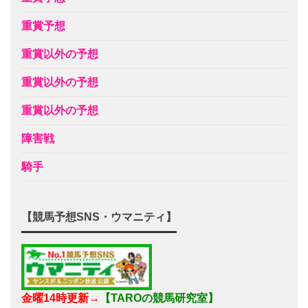
重賞予想
重賞以外の予想
重賞以外の予想
重賞以外の予想
障害戦
騎手
【競馬予想SNS・ウマニティ】
金曜14時更新→
【TAROの競馬研究室】