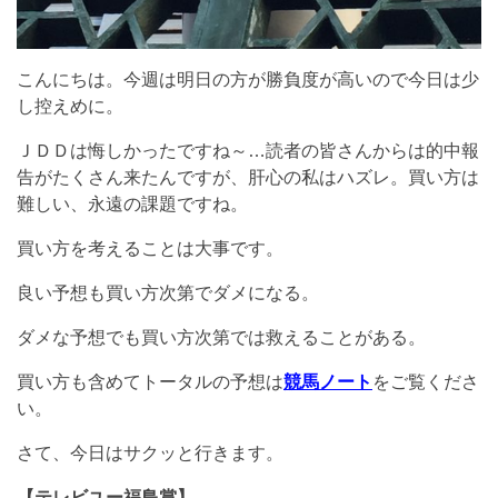
こんにちは。今週は明日の方が勝負度が高いので今日は少
し控えめに。
ＪＤＤは悔しかったですね～…読者の皆さんからは的中報
告がたくさん来たんですが、肝心の私はハズレ。買い方は
難しい、永遠の課題ですね。
買い方を考えることは大事です。
良い予想も買い方次第でダメになる。
ダメな予想でも買い方次第では救えることがある。
買い方も含めてトータルの予想は
競馬ノート
をご覧くださ
い。
さて、今日はサクッと行きます。
【テレビユー福島賞】