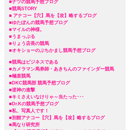
■ナツの競馬予想ブログ
■競馬STORY
■ アナコー【穴】馬を【攻】略するブログ
■ゆたぽんの競馬予想ブログ
■マイルの神様。
■うまっぷる
■りょう店長の競馬
■オキショーのぶちかまし競馬予想ブログ
■競馬はビジネスである
■カメラマン馬券師・あきちんのファインダー競馬
■極楽競馬
■DKC競馬部 競馬予想ブログ
■逆神の進撃
■キミさえいなけりゃ～当たった･･･
■Dr.Kの競馬予想ブログ
■私、写真人です！
■別館アナコー【穴】馬を【攻】略するブログ
■馬なり研究所