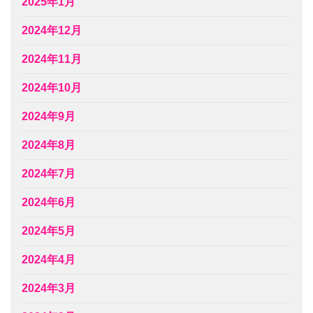
2025年1月
2024年12月
2024年11月
2024年10月
2024年9月
2024年8月
2024年7月
2024年6月
2024年5月
2024年4月
2024年3月