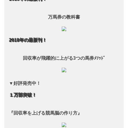
万馬券の教科書
2018年の最新刊！
回収率が飛躍的に上がる3つの馬券ﾒｿｯﾄﾞ
▼好評発売中！
１万部突破！
『回収率を上げる競馬脳の作り方』