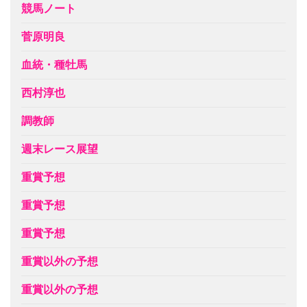
競馬ノート
菅原明良
血統・種牡馬
西村淳也
調教師
週末レース展望
重賞予想
重賞予想
重賞予想
重賞以外の予想
重賞以外の予想