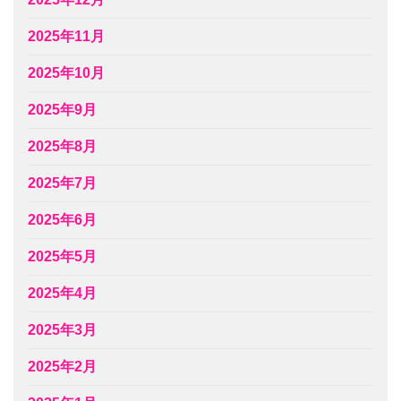
2025年11月
2025年10月
2025年9月
2025年8月
2025年7月
2025年6月
2025年5月
2025年4月
2025年3月
2025年2月