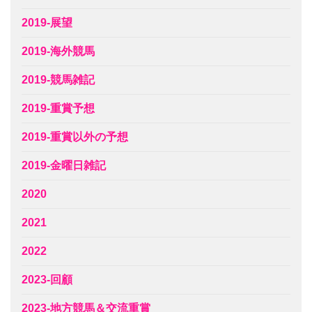
2019-展望
2019-海外競馬
2019-競馬雑記
2019-重賞予想
2019-重賞以外の予想
2019-金曜日雑記
2020
2021
2022
2023-回顧
2023-地方競馬＆交流重賞