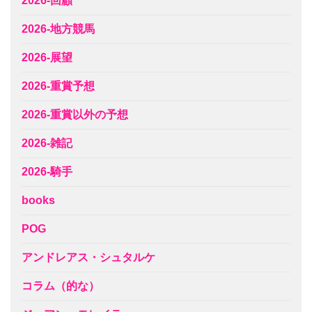
2026-回顧
2026-地方競馬
2026-展望
2026-重賞予想
2026-重賞以外の予想
2026-雑記
2026-騎手
books
POG
アンドレアス・シュタルケ
コラム（的な）