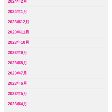
2024年2月
2024年1月
2023年12月
2023年11月
2023年10月
2023年9月
2023年8月
2023年7月
2023年6月
2023年5月
2023年4月