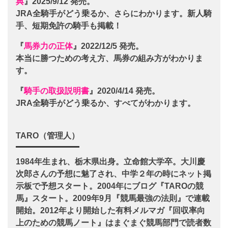
典
』2025/9/12 発売。
JRA全騎手がどう乗るか、さらにわかります。新人騎
手、短期免許の騎手も掲載！
『
馬券力の正体
』2022/12/5 発売。
本当に勝つための考え方、馬券の組み方がわかりま
す。
『
騎手の取扱説明書
』2020/4/14 発売。
JRA全騎手がどう乗るか、すべてがわかります。
TARO（管理人）
1984年生まれ、栃木県出身。立命館大学卒。大川慶
次郎さんの予想に魅了され、中学２年の時にネット掲
示板で予想スタート。2004年にブログ『TAROの競
馬』スタート。2009年9月『競馬最強の法則』で連載
開始。2012年より開始した有料メルマガ『回収率向
上のための競馬ノート』はまぐまぐ競馬部門で読者数