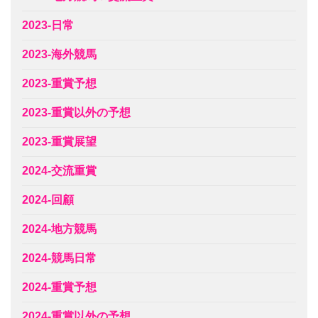
2023-日常
2023-海外競馬
2023-重賞予想
2023-重賞以外の予想
2023-重賞展望
2024-交流重賞
2024-回顧
2024-地方競馬
2024-競馬日常
2024-重賞予想
2024-重賞以外の予想