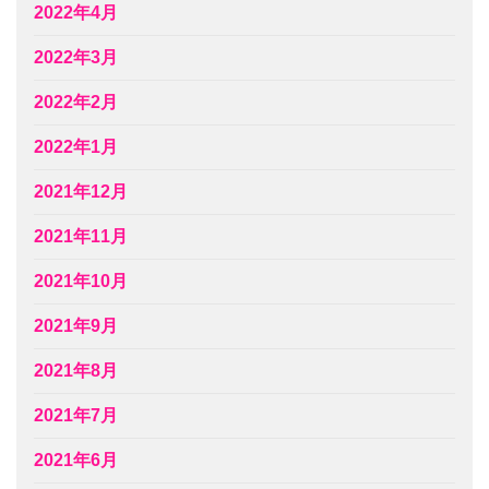
2022年4月
2022年3月
2022年2月
2022年1月
2021年12月
2021年11月
2021年10月
2021年9月
2021年8月
2021年7月
2021年6月