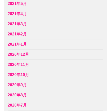
2021年5月
2021年4月
2021年3月
2021年2月
2021年1月
2020年12月
2020年11月
2020年10月
2020年9月
2020年8月
2020年7月