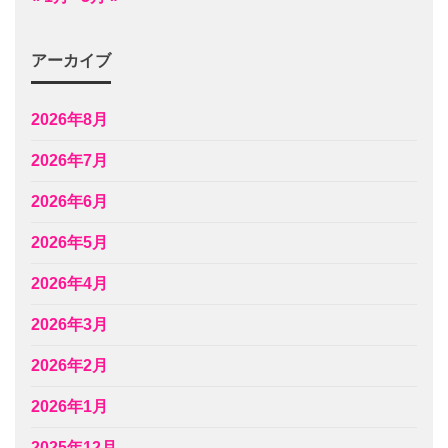
アーカイブ
2026年8月
2026年7月
2026年6月
2026年5月
2026年4月
2026年3月
2026年2月
2026年1月
2025年12月