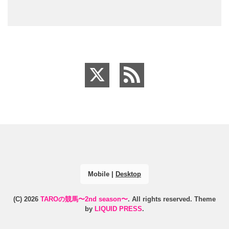
Mobile
|
Desktop
(C) 2026
TAROの競馬〜2nd season〜
. All rights reserved.
Theme
by
LIQUID PRESS
.