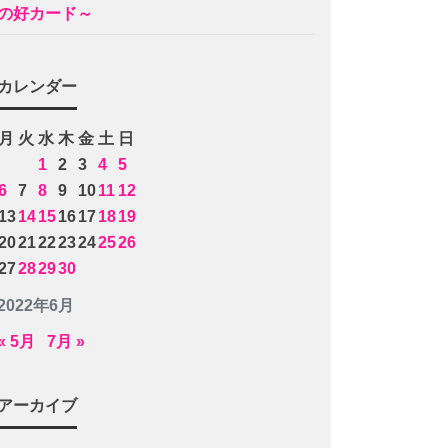
の好カード～
カレンダー
月
火
水
木
金
土
日
1
2
3
4
5
6
7
8
9
10
11
12
13
14
15
16
17
18
19
20
21
22
23
24
25
26
27
28
29
30
2022年6月
« 5月
7月 »
アーカイブ