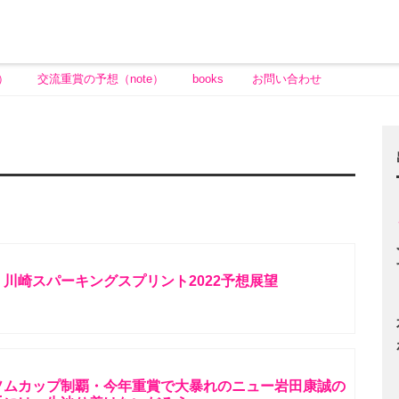
）
交流重賞の予想（note）
books
お問い合わせ
川崎スパーキングスプリント2022予想展望
ソムカップ制覇・今年重賞で大暴れのニュー岩田康誠の