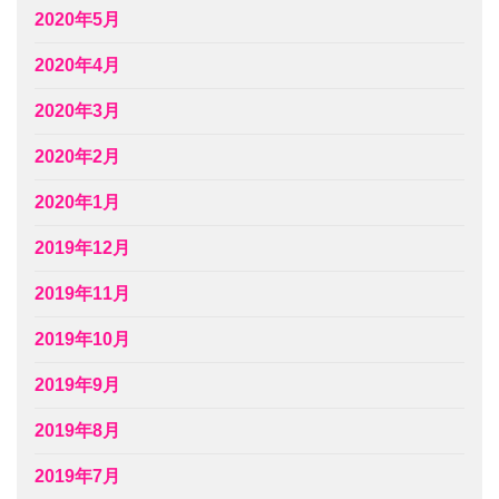
2020年5月
2020年4月
2020年3月
2020年2月
2020年1月
2019年12月
2019年11月
2019年10月
2019年9月
2019年8月
2019年7月