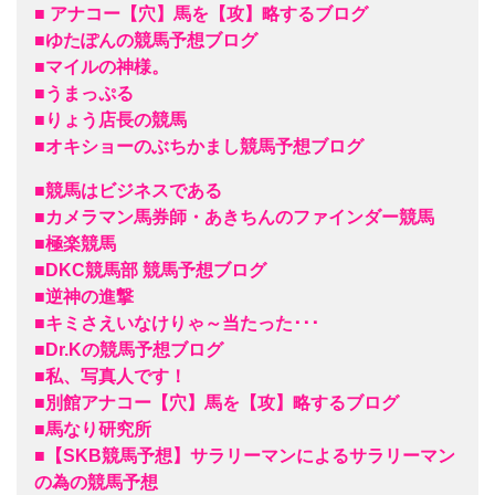
■ アナコー【穴】馬を【攻】略するブログ
■ゆたぽんの競馬予想ブログ
■マイルの神様。
■うまっぷる
■りょう店長の競馬
■オキショーのぶちかまし競馬予想ブログ
■競馬はビジネスである
■カメラマン馬券師・あきちんのファインダー競馬
■極楽競馬
■DKC競馬部 競馬予想ブログ
■逆神の進撃
■キミさえいなけりゃ～当たった･･･
■Dr.Kの競馬予想ブログ
■私、写真人です！
■別館アナコー【穴】馬を【攻】略するブログ
■馬なり研究所
■【SKB競馬予想】サラリーマンによるサラリーマン
の為の競馬予想