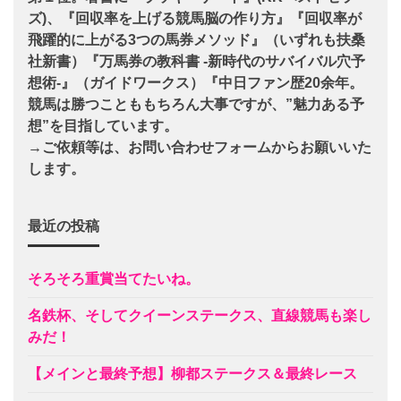
ズ)、『回収率を上げる競馬脳の作り方』『回収率が
飛躍的に上がる3つの馬券メソッド』（いずれも扶桑
社新書）『万馬券の教科書 -新時代のサバイバル穴予
想術-』（ガイドワークス）『中日ファン歴20余年。
競馬は勝つことももちろん大事ですが、”魅力ある予
想”を目指しています。
→ご依頼等は、お問い合わせフォームからお願いいた
します。
最近の投稿
そろそろ重賞当てたいね。
名鉄杯、そしてクイーンステークス、直線競馬も楽し
みだ！
【メインと最終予想】柳都ステークス＆最終レース