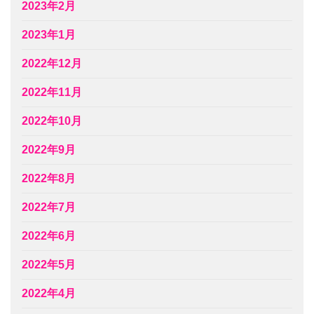
2023年2月
2023年1月
2022年12月
2022年11月
2022年10月
2022年9月
2022年8月
2022年7月
2022年6月
2022年5月
2022年4月