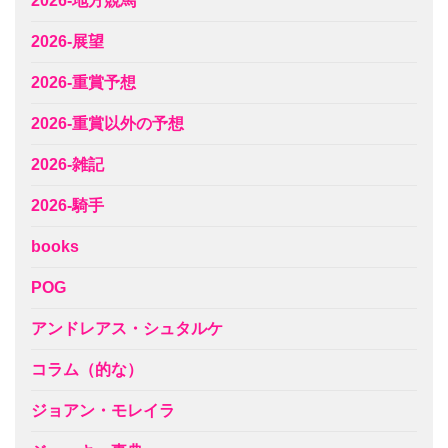
2026-地方競馬
2026-展望
2026-重賞予想
2026-重賞以外の予想
2026-雑記
2026-騎手
books
POG
アンドレアス・シュタルケ
コラム（的な）
ジョアン・モレイラ