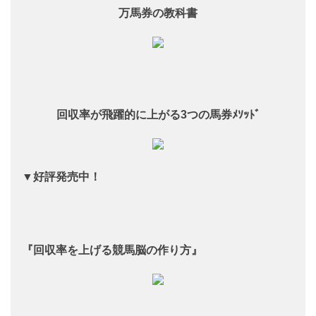
万馬券の教科書
2018年の最新刊！
回収率が飛躍的に上がる3つの馬券ﾒｿｯﾄﾞ
▼好評発売中！
１万部突破！
『回収率を上げる競馬脳の作り方』