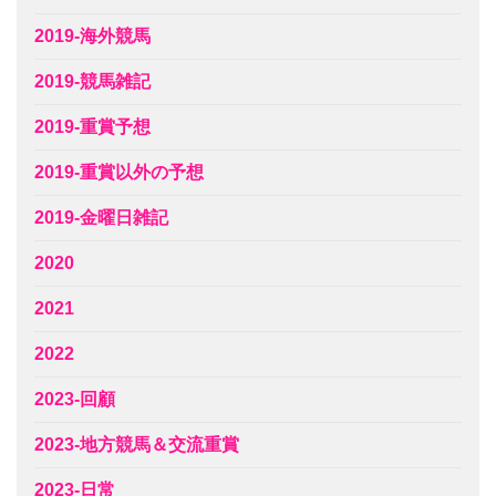
2019-海外競馬
2019-競馬雑記
2019-重賞予想
2019-重賞以外の予想
2019-金曜日雑記
2020
2021
2022
2023-回顧
2023-地方競馬＆交流重賞
2023-日常