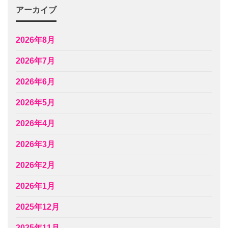
アーカイブ
2026年8月
2026年7月
2026年6月
2026年5月
2026年4月
2026年3月
2026年2月
2026年1月
2025年12月
2025年11月