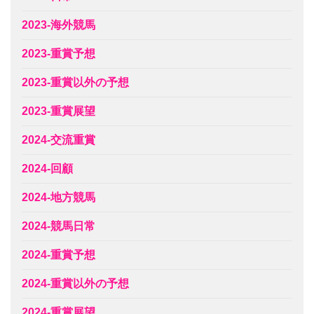
2023-海外競馬
2023-重賞予想
2023-重賞以外の予想
2023-重賞展望
2024-交流重賞
2024-回顧
2024-地方競馬
2024-競馬日常
2024-重賞予想
2024-重賞以外の予想
2024-重賞展望