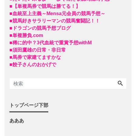
■【単複馬券で競馬は勝てる！】
■血統至上主義～Mensa元会員の競馬予想～
■競馬好きサラリーマンの競馬奮闘記！！
■ドラゴンの競馬予想ブログ
■単複勝負.com
■稀に的中？3代血統で重賞予想withM
■須田鷹雄の日常・非日常
■馬券で家建てますかな
■餃子さんのおかげで
トップページ下部
あああ