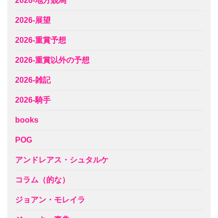
2026-地方競馬
2026-展望
2026-重賞予想
2026-重賞以外の予想
2026-雑記
2026-騎手
books
POG
アンドレアス・シュタルケ
コラム（的な）
ジョアン・モレイラ