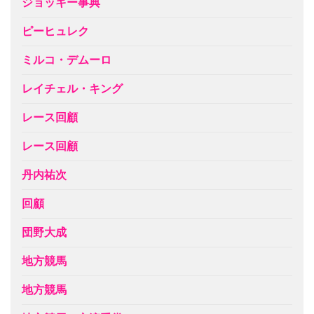
ジョッキー事典
ピーヒュレク
ミルコ・デムーロ
レイチェル・キング
レース回顧
レース回顧
丹内祐次
回顧
団野大成
地方競馬
地方競馬