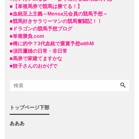
■【単複馬券で競馬は勝てる！】
■血統至上主義～Mensa元会員の競馬予想～
■競馬好きサラリーマンの競馬奮闘記！！
■ドラゴンの競馬予想ブログ
■単複勝負.com
■稀に的中？3代血統で重賞予想withM
■須田鷹雄の日常・非日常
■馬券で家建てますかな
■餃子さんのおかげで
トップページ下部
あああ