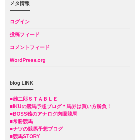
メタ情報
ログイン
投稿フィード
コメントフィード
WordPress.org
blog LINK
■雄二郎ＳＴＡＢＬＥ
■IKUの競馬予想ブログ＊馬券は買い方勝負！
■BOSS猿のアナログ肉眼競馬
■常勝競馬
■ナツの競馬予想ブログ
■競馬STORY