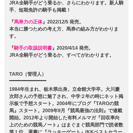
JRA全騎手がどう乗るか、さらにわかります。新人騎
手、短期免許の騎手も掲載！
『
馬券力の正体
』2022/12/5 発売。
本当に勝つための考え方、馬券の組み方がわかりま
す。
『
騎手の取扱説明書
』2020/4/14 発売。
JRA全騎手がどう乗るか、すべてがわかります。
TARO（管理人）
1984年生まれ、栃木県出身。立命館大学卒。大川慶
次郎さんの予想に魅了され、中学２年の時にネット掲
示板で予想スタート。2004年にブログ『TAROの競
馬』スタート。2009年9月『競馬最強の法則』で連載
開始。2012年より開始した有料メルマガ『回収率向
上のための競馬ノート』はまぐまぐ競馬部門で読者数
第１位。著書に『ラッキーゲート』(KKベストセラー