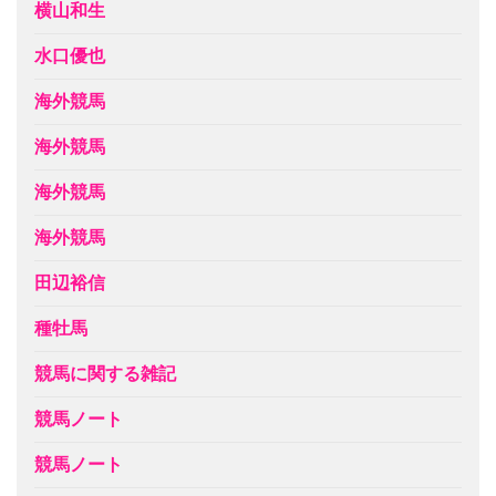
横山和生
水口優也
海外競馬
海外競馬
海外競馬
海外競馬
田辺裕信
種牡馬
競馬に関する雑記
競馬ノート
競馬ノート