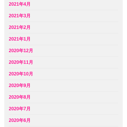
2021年4月
2021年3月
2021年2月
2021年1月
2020年12月
2020年11月
2020年10月
2020年9月
2020年8月
2020年7月
2020年6月