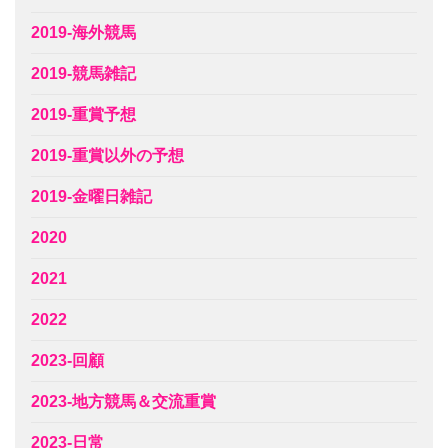
2019-海外競馬
2019-競馬雑記
2019-重賞予想
2019-重賞以外の予想
2019-金曜日雑記
2020
2021
2022
2023-回顧
2023-地方競馬＆交流重賞
2023-日常