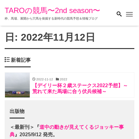
TAROの競馬〜2nd season〜
Me
枠、馬場、展開から穴馬を発掘する新時代の競馬予想＆情報ブログ
日:
2022年11月12日
新着記事
2022-11-12
2022
【デイリー杯２歳ステークス2022予想】～
荒れて来た馬場に合う伏兵候補～
出版物
＜最新刊＞『
道中の動きが見えてくるジョッキー事
典
』2025/9/12 発売。