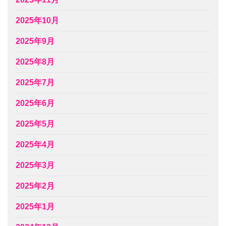
2025年10月
2025年9月
2025年8月
2025年7月
2025年6月
2025年5月
2025年4月
2025年3月
2025年2月
2025年1月