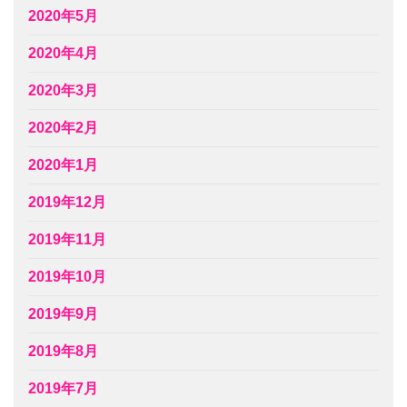
2020年5月
2020年4月
2020年3月
2020年2月
2020年1月
2019年12月
2019年11月
2019年10月
2019年9月
2019年8月
2019年7月