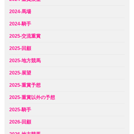
2024-馬場
2024-騎手
2025-交流重賞
2025-回顧
2025-地方競馬
2025-展望
2025-重賞予想
2025-重賞以外の予想
2025-騎手
2026-回顧