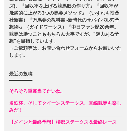
ズ)、『回収率を上げる競馬脳の作り方』『回収率が
飛躍的に上がる3つの馬券メソッド』（いずれも扶桑
社新書）『万馬券の教科書 -新時代のサバイバル穴予
想術-』（ガイドワークス）『中日ファン歴20余年。
競馬は勝つことももちろん大事ですが、”魅力ある予
想”を目指しています。
→ご依頼等は、お問い合わせフォームからお願いいた
します。
最近の投稿
そろそろ重賞当てたいね。
名鉄杯、そしてクイーンステークス、直線競馬も楽し
みだ！
【メインと最終予想】柳都ステークス＆最終レース