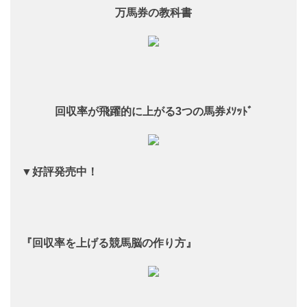
万馬券の教科書
回収率が飛躍的に上がる3つの馬券ﾒｿｯﾄﾞ
▼好評発売中！
『回収率を上げる競馬脳の作り方』